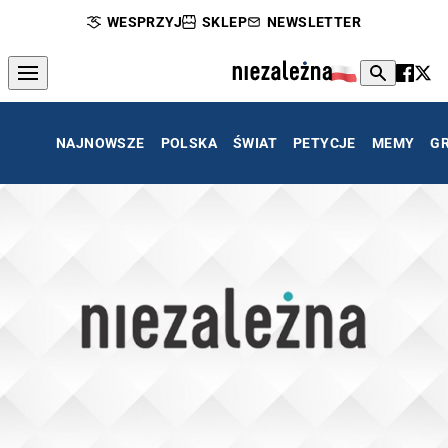
WESPRZYJ
SKLEP
NEWSLETTER
NAJNOWSZE
POLSKA
ŚWIAT
PETYCJE
MEMY
G