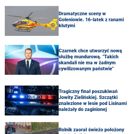
Dramatyczne sceny w
Goleniowie. 16-latek z ranami
kłutymi
Czarnek chce utworzyć nową
służbę mundurową. "Takich
skandali nie ma w żadnym
cywilizowanym państwie"
Tragiczny finał poszukiwań
Jowity Zielińskiej. Szczątki
znalezione w lesie pod Lisinami
należały do zaginionej
Rolnik zaorał świeżo położony