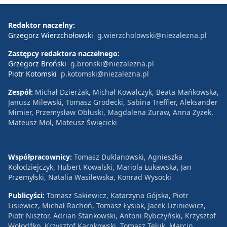
Redaktor naczelny:
Grzegorz Wierzchołowski
g.wierzcholowski@niezalezna.pl
Zastępcy redaktora naczelnego:
Grzegorz Broński
g.bronski@niezalezna.pl
Piotr Kotomski
p.kotomski@niezalezna.pl
Zespół:
Michał Dzierżak, Michał Kowalczyk, Beata Mańkowska,
Janusz Milewski, Tomasz Grodecki, Sabina Treffler, Aleksander
Mimier, Przemysław Obłuski, Magdalena Żuraw, Anna Zyzek,
Mateusz Mol, Mateusz Święcicki
Współpracownicy:
Tomasz Duklanowski, Agnieszka
Kołodziejczyk, Hubert Kowalski, Mariola Łukawska, Jan
Przemyłski, Natalia Wasilewska, Konrad Wysocki
Publicyści:
Tomasz Sakiewicz, Katarzyna Gójska, Piotr
Lisiewicz, Michał Rachoń, Tomasz Łysiak, Jacek Liziniewicz,
Piotr Nisztor, Adrian Stankowski, Antoni Rybczyński, Krzysztof
Wołodźko, Krzysztof Karnkowski, Tomasz Teluk, Marcin