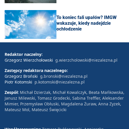
To koniec fali upałów? IMGW
wskazuje, kiedy nadejdzie
ochłodzenie
Redaktor naczelny:
Grzegorz Wierzchołowski
g.wierzcholowski@niezalezna.pl
Zastępcy redaktora naczelnego:
Grzegorz Broński
g.bronski@niezalezna.pl
Piotr Kotomski
p.kotomski@niezalezna.pl
Zespół:
Michał Dzierżak, Michał Kowalczyk, Beata Mańkowska,
Janusz Milewski, Tomasz Grodecki, Sabina Treffler, Aleksander
Mimier, Przemysław Obłuski, Magdalena Żuraw, Anna Zyzek,
Mateusz Mol, Mateusz Święcicki