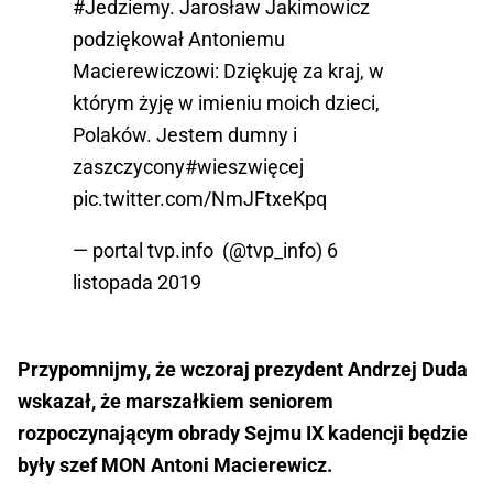
#Jedziemy
. Jarosław Jakimowicz
podziękował Antoniemu
Macierewiczowi: Dziękuję za kraj, w
którym żyję w imieniu moich dzieci,
Polaków. Jestem dumny i
zaszczycony
#wieszwięcej
pic.twitter.com/NmJFtxeKpq
— portal tvp.info (@tvp_info)
6
listopada 2019
Przypomnijmy, że wczoraj prezydent Andrzej Duda
wskazał, że marszałkiem seniorem
rozpoczynającym obrady Sejmu IX kadencji będzie
były szef MON Antoni Macierewicz.