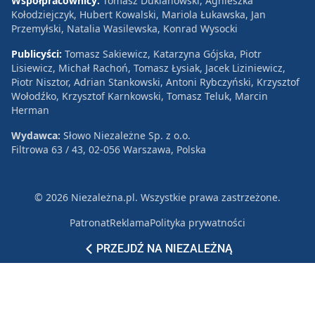
Współpracownicy:
Tomasz Duklanowski, Agnieszka
Kołodziejczyk, Hubert Kowalski, Mariola Łukawska, Jan
Przemyłski, Natalia Wasilewska, Konrad Wysocki
Publicyści:
Tomasz Sakiewicz, Katarzyna Gójska, Piotr
Lisiewicz, Michał Rachoń, Tomasz Łysiak, Jacek Liziniewicz,
Piotr Nisztor, Adrian Stankowski, Antoni Rybczyński, Krzysztof
Wołodźko, Krzysztof Karnkowski, Tomasz Teluk, Marcin
Herman
Wydawca:
Słowo Niezależne Sp. z o.o.
Filtrowa 63 / 43, 02-056 Warszawa, Polska
© 2026 Niezależna.pl. Wszystkie prawa zastrzeżone.
Patronat
Reklama
Polityka prywatności
PRZEJDŹ NA NIEZALEŻNĄ