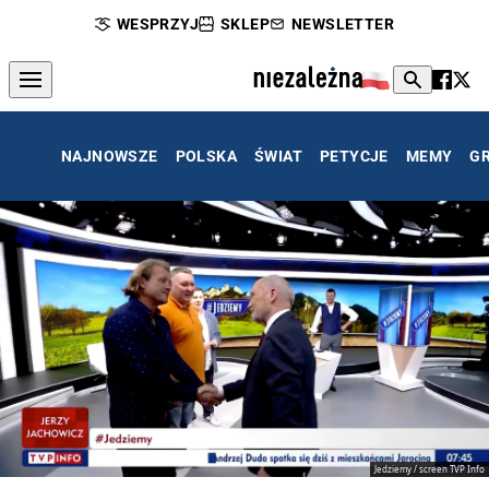
WESPRZYJ
SKLEP
NEWSLETTER
NAJNOWSZE
POLSKA
ŚWIAT
PETYCJE
MEMY
G
Jedziemy / screen TVP Info