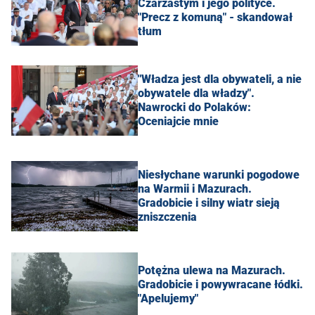
Czarzastym i jego polityce.
"Precz z komuną" - skandował
tłum
"Władza jest dla obywateli, a nie
obywatele dla władzy".
Nawrocki do Polaków:
Oceniajcie mnie
Niesłychane warunki pogodowe
na Warmii i Mazurach.
Gradobicie i silny wiatr sieją
zniszczenia
Potężna ulewa na Mazurach.
Gradobicie i powywracane łódki.
"Apelujemy"