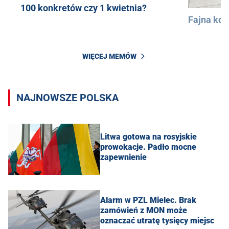
100 konkretów czy 1 kwietnia?
Fajna kos
WIĘCEJ MEMÓW
NAJNOWSZE POLSKA
Litwa gotowa na rosyjskie
prowokacje. Padło mocne
zapewnienie
Alarm w PZL Mielec. Brak
zamówień z MON może
oznaczać utratę tysięcy miejsc