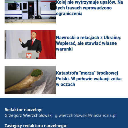
Kolej nie wytrzymuje upałów. Na
tych trasach wprowadzono
ograniczenia
Nawrocki o relacjach z Ukrainą:
Wspierać, ale stawiać własne
warunki
Katastrofa "morza" środkowej
Polski. W połowie wakacji znika
w oczach
Redaktor naczelny:
Grzegorz Wierzchołowski
g.wierzcholowski@niezalezna.pl
Zastępcy redaktora naczelnego: