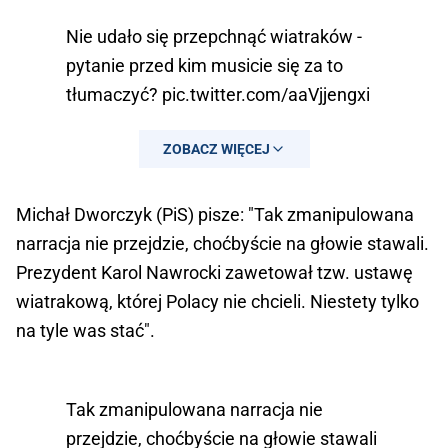
Nie udało się przepchnąć wiatraków -
pytanie przed kim musicie się za to
tłumaczyć?
pic.twitter.com/aaVjjengxi
— Olga Semeniuk-Patkowska 🇵🇱
ZOBACZ WIĘCEJ
(@OlgaEwaSemeniuk)
August 21, 2025
Michał Dworczyk (PiS) pisze: "Tak zmanipulowana
narracja nie przejdzie, choćbyście na głowie stawali.
Prezydent Karol Nawrocki zawetował tzw. ustawę
wiatrakową, której Polacy nie chcieli. Niestety tylko
na tyle was stać".
Tak zmanipulowana narracja nie
przejdzie, choćbyście na głowie stawali