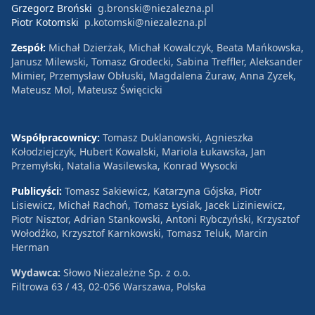
Grzegorz Broński
g.bronski@niezalezna.pl
Piotr Kotomski
p.kotomski@niezalezna.pl
Zespół:
Michał Dzierżak, Michał Kowalczyk, Beata Mańkowska,
Janusz Milewski, Tomasz Grodecki, Sabina Treffler, Aleksander
Mimier, Przemysław Obłuski, Magdalena Żuraw, Anna Zyzek,
Mateusz Mol, Mateusz Święcicki
Współpracownicy:
Tomasz Duklanowski, Agnieszka
Kołodziejczyk, Hubert Kowalski, Mariola Łukawska, Jan
Przemyłski, Natalia Wasilewska, Konrad Wysocki
Publicyści:
Tomasz Sakiewicz, Katarzyna Gójska, Piotr
Lisiewicz, Michał Rachoń, Tomasz Łysiak, Jacek Liziniewicz,
Piotr Nisztor, Adrian Stankowski, Antoni Rybczyński, Krzysztof
Wołodźko, Krzysztof Karnkowski, Tomasz Teluk, Marcin
Herman
Wydawca:
Słowo Niezależne Sp. z o.o.
Filtrowa 63 / 43, 02-056 Warszawa, Polska