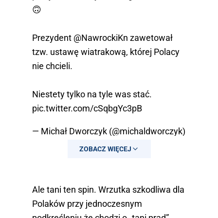
🙃
Prezydent
@NawrockiKn
zawetował
tzw. ustawę wiatrakową, której Polacy
nie chcieli.
Niestety tylko na tyle was stać.
pic.twitter.com/cSqbgYc3pB
— Michał Dworczyk (@michaldworczyk)
August 21, 2025
ZOBACZ WIĘCEJ
Ale tani ten spin. Wrzutka szkodliwa dla
Polaków przy jednoczesnym
podkreśleniu że chodzi o „tani prąd”.