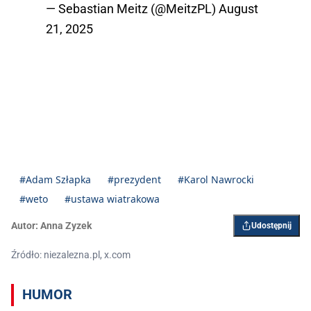
— Sebastian Meitz (@MeitzPL)
August
21, 2025
#Adam Szłapka
#prezydent
#Karol Nawrocki
#weto
#ustawa wiatrakowa
Autor:
Anna Zyzek
Udostępnij
Źródło: niezalezna.pl, x.com
HUMOR