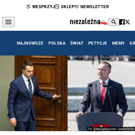
WESPRZYJ
SKLEP
NEWSLETTER
NAJNOWSZE
POLSKA
ŚWIAT
PETYCJE
MEMY
G
Fot. Tomasz Jędrzejowski - Gazeta Polska
Adam Szłapka atakuje prezydenta RP Karola Nawrockiego