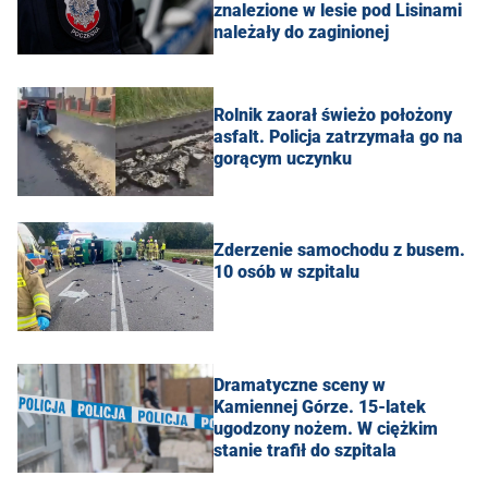
znalezione w lesie pod Lisinami
należały do zaginionej
Rolnik zaorał świeżo położony
asfalt. Policja zatrzymała go na
gorącym uczynku
Zderzenie samochodu z busem.
10 osób w szpitalu
Dramatyczne sceny w
Kamiennej Górze. 15-latek
ugodzony nożem. W ciężkim
stanie trafił do szpitala