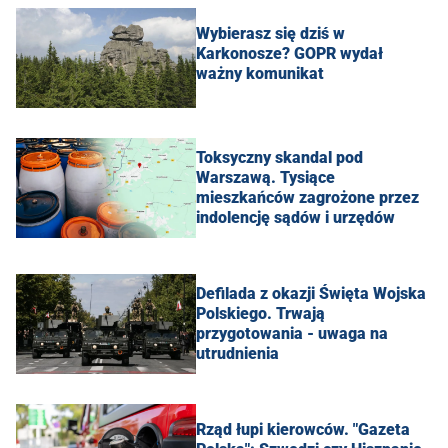
Wybierasz się dziś w
Karkonosze? GOPR wydał
ważny komunikat
Toksyczny skandal pod
Warszawą. Tysiące
mieszkańców zagrożone przez
indolencję sądów i urzędów
Defilada z okazji Święta Wojska
Polskiego. Trwają
przygotowania - uwaga na
utrudnienia
Rząd łupi kierowców. "Gazeta