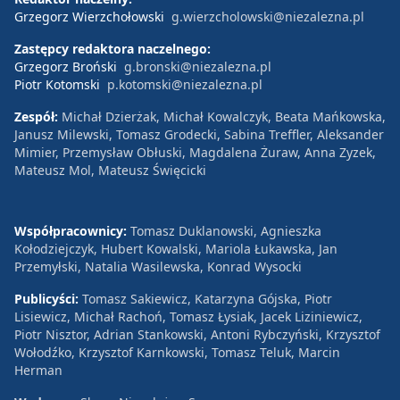
Grzegorz Wierzchołowski
g.wierzcholowski@niezalezna.pl
Zastępcy redaktora naczelnego:
Grzegorz Broński
g.bronski@niezalezna.pl
Piotr Kotomski
p.kotomski@niezalezna.pl
Zespół:
Michał Dzierżak, Michał Kowalczyk, Beata Mańkowska,
Janusz Milewski, Tomasz Grodecki, Sabina Treffler, Aleksander
Mimier, Przemysław Obłuski, Magdalena Żuraw, Anna Zyzek,
Mateusz Mol, Mateusz Święcicki
Współpracownicy:
Tomasz Duklanowski, Agnieszka
Kołodziejczyk, Hubert Kowalski, Mariola Łukawska, Jan
Przemyłski, Natalia Wasilewska, Konrad Wysocki
Publicyści:
Tomasz Sakiewicz, Katarzyna Gójska, Piotr
Lisiewicz, Michał Rachoń, Tomasz Łysiak, Jacek Liziniewicz,
Piotr Nisztor, Adrian Stankowski, Antoni Rybczyński, Krzysztof
Wołodźko, Krzysztof Karnkowski, Tomasz Teluk, Marcin
Herman