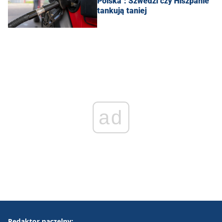
Polska": Szwedzi czy Hiszpanie
tankują taniej
ad
Redaktor naczelny: