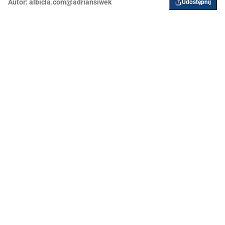
Autor:
albicla.com@adriansiwek
Udostępnij