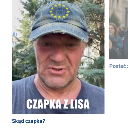
Postać z
Skąd czapka?