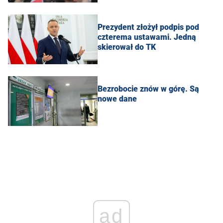
Prezydent złożył podpis pod
czterema ustawami. Jedną
skierował do TK
Bezrobocie znów w górę. Są
nowe dane
ad