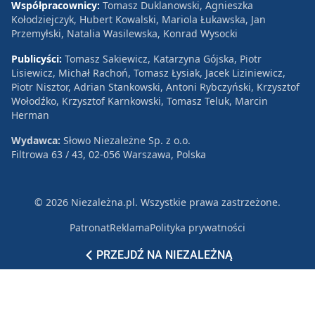
Współpracownicy:
Tomasz Duklanowski, Agnieszka
Kołodziejczyk, Hubert Kowalski, Mariola Łukawska, Jan
Przemyłski, Natalia Wasilewska, Konrad Wysocki
Publicyści:
Tomasz Sakiewicz, Katarzyna Gójska, Piotr
Lisiewicz, Michał Rachoń, Tomasz Łysiak, Jacek Liziniewicz,
Piotr Nisztor, Adrian Stankowski, Antoni Rybczyński, Krzysztof
Wołodźko, Krzysztof Karnkowski, Tomasz Teluk, Marcin
Herman
Wydawca:
Słowo Niezależne Sp. z o.o.
Filtrowa 63 / 43, 02-056 Warszawa, Polska
© 2026 Niezależna.pl. Wszystkie prawa zastrzeżone.
Patronat
Reklama
Polityka prywatności
PRZEJDŹ NA NIEZALEŻNĄ