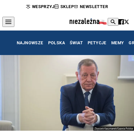
WESPRZYJ
SKLEP
NEWSLETTER
NAJNOWSZE
POLSKA
ŚWIAT
PETYCJE
MEMY
G
Zbyszek Kaczmarek/Gazeta Polska