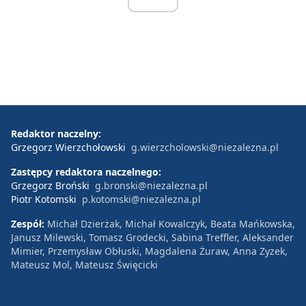
Redaktor naczelny:
Grzegorz Wierzchołowski
g.wierzcholowski@niezalezna.pl
Zastępcy redaktora naczelnego:
Grzegorz Broński
g.bronski@niezalezna.pl
Piotr Kotomski
p.kotomski@niezalezna.pl
Zespół:
Michał Dzierżak, Michał Kowalczyk, Beata Mańkowska,
Janusz Milewski, Tomasz Grodecki, Sabina Treffler, Aleksander
Mimier, Przemysław Obłuski, Magdalena Żuraw, Anna Zyzek,
Mateusz Mol, Mateusz Święcicki