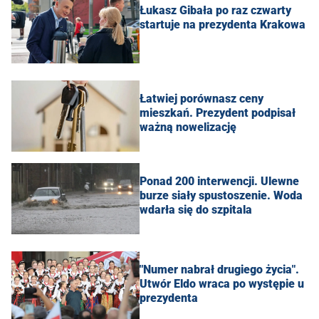
Łukasz Gibała po raz czwarty
startuje na prezydenta Krakowa
Łatwiej porównasz ceny
mieszkań. Prezydent podpisał
ważną nowelizację
Ponad 200 interwencji. Ulewne
burze siały spustoszenie. Woda
wdarła się do szpitala
"Numer nabrał drugiego życia".
Utwór Eldo wraca po występie u
prezydenta