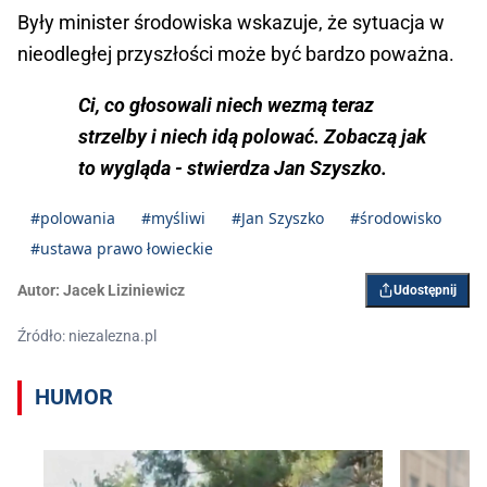
Były minister środowiska wskazuje, że sytuacja w
nieodległej przyszłości może być bardzo poważna.
Ci, co głosowali niech wezmą teraz
strzelby i niech idą polować. Zobaczą jak
to wygląda - stwierdza Jan Szyszko.
#polowania
#myśliwi
#Jan Szyszko
#środowisko
#ustawa prawo łowieckie
Autor:
Jacek Liziniewicz
Udostępnij
Źródło: niezalezna.pl
HUMOR