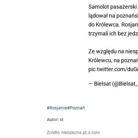
Samolot pasażerski 
lądował na poznańsk
do Królewca. Rosjan
trzymali ich bez jedz
Ze względu na nies
Królewcu, na pozn
pic.twitter.com/d
— Biełsat (@Bielsat_
#Rosjanie
#Poznań
Autor:
st
Źródło: niezalezna.pl, x.com