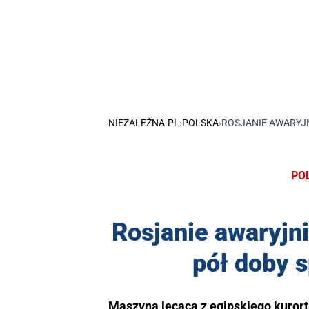
NIEZALEŻNA.PL
›
POLSKA
›
ROSJANIE AWARYJN
PO
Rosjanie awaryjni
pół doby s
Maszyna lecąca z egipskiego kurort