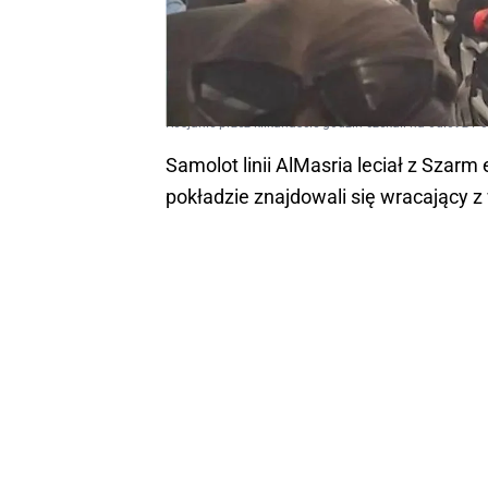
Rosjanie przez kilkanaście godzin czekali na odlot z P
Samolot linii AlMasria leciał z Szar
pokładzie znajdowali się wracający 