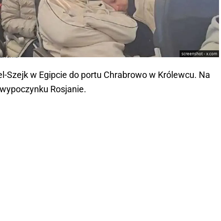
screenshot - x.com
oznania
m el-Szejk w Egipcie do portu Chrabrowo w Królewcu. Na
z wypoczynku Rosjanie.