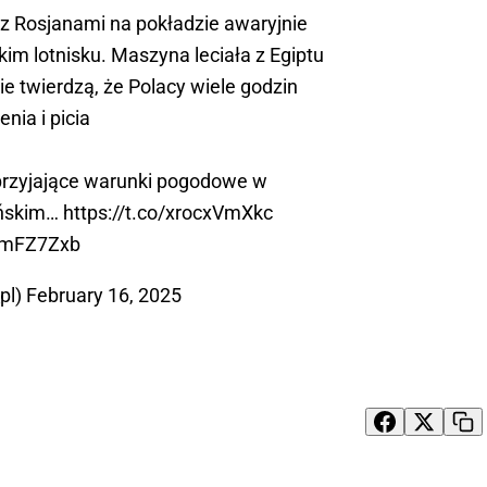
z Rosjanami na pokładzie awaryjnie
im lotnisku. Maszyna leciała z Egiptu
ie twierdzą, że Polacy wiele godzin
enia i picia
przyjające warunki pogodowe w
ańskim…
https://t.co/xrocxVmXkc
uGmFZ7Zxb
pl)
February 16, 2025