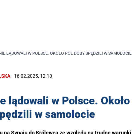
IE LĄDOWALI W POLSCE. OKOŁO PÓŁ DOBY SPĘDZILI W SAMOLOCIE
LSKA
16.02.2025, 12:10
e lądowali w Polsce. Około
pędzili w samolocie
u na Synaju do Królewca ze względu na trudne warunki