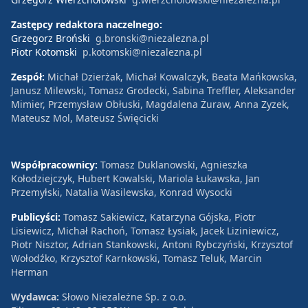
Zastępcy redaktora naczelnego:
Grzegorz Broński
g.bronski@niezalezna.pl
Piotr Kotomski
p.kotomski@niezalezna.pl
Zespół:
Michał Dzierżak, Michał Kowalczyk, Beata Mańkowska,
Janusz Milewski, Tomasz Grodecki, Sabina Treffler, Aleksander
Mimier, Przemysław Obłuski, Magdalena Żuraw, Anna Zyzek,
Mateusz Mol, Mateusz Święcicki
Współpracownicy:
Tomasz Duklanowski, Agnieszka
Kołodziejczyk, Hubert Kowalski, Mariola Łukawska, Jan
Przemyłski, Natalia Wasilewska, Konrad Wysocki
Publicyści:
Tomasz Sakiewicz, Katarzyna Gójska, Piotr
Lisiewicz, Michał Rachoń, Tomasz Łysiak, Jacek Liziniewicz,
Piotr Nisztor, Adrian Stankowski, Antoni Rybczyński, Krzysztof
Wołodźko, Krzysztof Karnkowski, Tomasz Teluk, Marcin
Herman
Wydawca:
Słowo Niezależne Sp. z o.o.