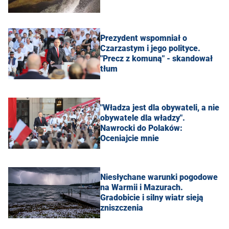
Prezydent wspomniał o
Czarzastym i jego polityce.
"Precz z komuną" - skandował
tłum
"Władza jest dla obywateli, a nie
obywatele dla władzy".
Nawrocki do Polaków:
Oceniajcie mnie
Niesłychane warunki pogodowe
na Warmii i Mazurach.
Gradobicie i silny wiatr sieją
zniszczenia