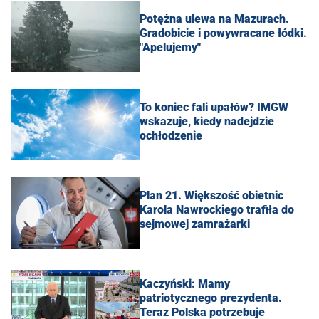
Potężna ulewa na Mazurach.
Gradobicie i powywracane łódki.
"Apelujemy"
To koniec fali upałów? IMGW
wskazuje, kiedy nadejdzie
ochłodzenie
Plan 21. Większość obietnic
Karola Nawrockiego trafiła do
sejmowej zamrażarki
Kaczyński: Mamy
patriotycznego prezydenta.
Teraz Polska potrzebuje