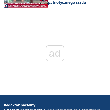
patriotycznego rządu
ad
Redaktor naczelny:
Grzegorz Wierzchołowski
g.wierzcholowski@niezalezna.pl