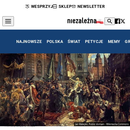
WESPRZYJ
SKLEP
NEWSLETTER
NAJNOWSZE
POLSKA
ŚWIAT
PETYCJE
MEMY
G
Jan Matejko, Public domain - Wikimedia Commons
Konstytucja 3 Maja