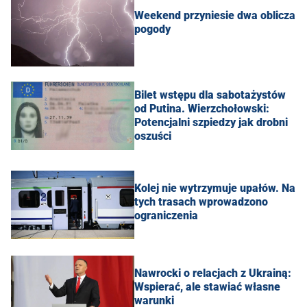
Weekend przyniesie dwa oblicza
pogody
Bilet wstępu dla sabotażystów
od Putina. Wierzchołowski:
Potencjalni szpiedzy jak drobni
oszuści
Kolej nie wytrzymuje upałów. Na
tych trasach wprowadzono
ograniczenia
Nawrocki o relacjach z Ukrainą:
Wspierać, ale stawiać własne
warunki