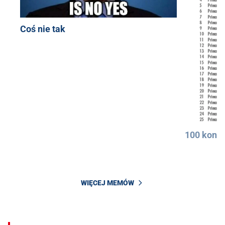
Coś nie tak
100 konkr
WIĘCEJ MEMÓW