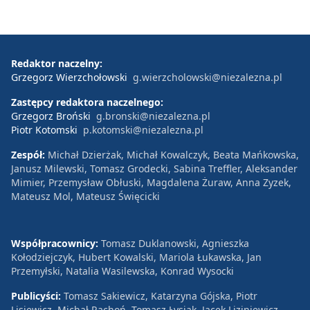
Redaktor naczelny:
Grzegorz Wierzchołowski
g.wierzcholowski@niezalezna.pl
Zastępcy redaktora naczelnego:
Grzegorz Broński
g.bronski@niezalezna.pl
Piotr Kotomski
p.kotomski@niezalezna.pl
Zespół:
Michał Dzierżak, Michał Kowalczyk, Beata Mańkowska,
Janusz Milewski, Tomasz Grodecki, Sabina Treffler, Aleksander
Mimier, Przemysław Obłuski, Magdalena Żuraw, Anna Zyzek,
Mateusz Mol, Mateusz Święcicki
Współpracownicy:
Tomasz Duklanowski, Agnieszka
Kołodziejczyk, Hubert Kowalski, Mariola Łukawska, Jan
Przemyłski, Natalia Wasilewska, Konrad Wysocki
Publicyści:
Tomasz Sakiewicz, Katarzyna Gójska, Piotr
Lisiewicz, Michał Rachoń, Tomasz Łysiak, Jacek Liziniewicz,