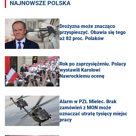
NAJNOWSZE POLSKA
Drożyzna może znacząco
przyspieszyć. Obawia się tego
aż 82 proc. Polaków
Rok po zaprzysiężeniu. Polacy
wystawili Karolowi
Nawrockiemu ocenę
Alarm w PZL Mielec. Brak
zamówień z MON może
oznaczać utratę tysięcy miejsc
pracy