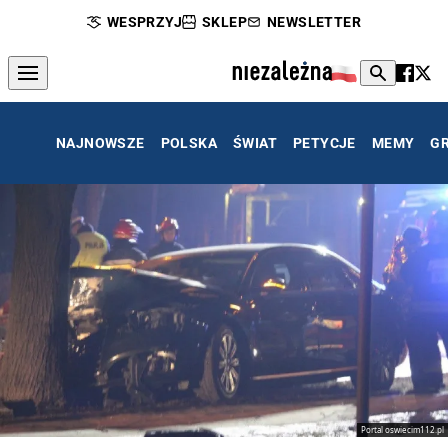
WESPRZYJ
SKLEP
NEWSLETTER
NAJNOWSZE
POLSKA
ŚWIAT
PETYCJE
MEMY
G
Portal oswiecim112.pl