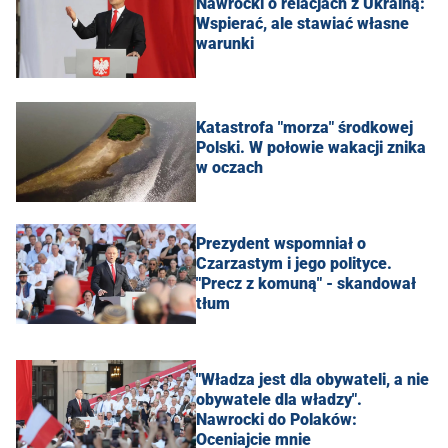
Nawrocki o relacjach z Ukrainą:
Wspierać, ale stawiać własne
warunki
Katastrofa "morza" środkowej
Polski. W połowie wakacji znika
w oczach
Prezydent wspomniał o
Czarzastym i jego polityce.
"Precz z komuną" - skandował
tłum
"Władza jest dla obywateli, a nie
obywatele dla władzy".
Nawrocki do Polaków:
Oceniajcie mnie