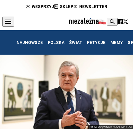
WESPRZYJ
SKLEP
NEWSLETTER
NAJNOWSZE
POLSKA
ŚWIAT
PETYCJE
MEMY
G
fot. Aleksiej Witwicki / GAZETA POLSKA