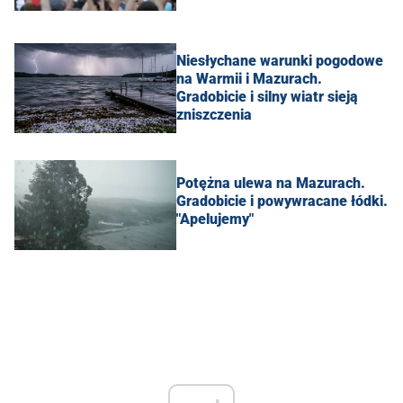
Niesłychane warunki pogodowe
na Warmii i Mazurach.
Gradobicie i silny wiatr sieją
zniszczenia
Potężna ulewa na Mazurach.
Gradobicie i powywracane łódki.
"Apelujemy"