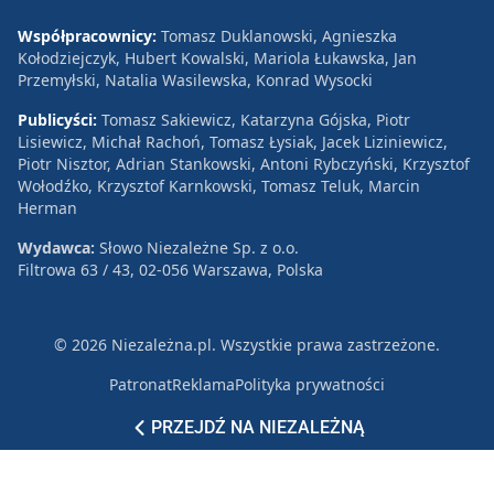
Współpracownicy:
Tomasz Duklanowski, Agnieszka
Kołodziejczyk, Hubert Kowalski, Mariola Łukawska, Jan
Przemyłski, Natalia Wasilewska, Konrad Wysocki
Publicyści:
Tomasz Sakiewicz, Katarzyna Gójska, Piotr
Lisiewicz, Michał Rachoń, Tomasz Łysiak, Jacek Liziniewicz,
Piotr Nisztor, Adrian Stankowski, Antoni Rybczyński, Krzysztof
Wołodźko, Krzysztof Karnkowski, Tomasz Teluk, Marcin
Herman
Wydawca:
Słowo Niezależne Sp. z o.o.
Filtrowa 63 / 43, 02-056 Warszawa, Polska
© 2026 Niezależna.pl. Wszystkie prawa zastrzeżone.
Patronat
Reklama
Polityka prywatności
PRZEJDŹ NA NIEZALEŻNĄ