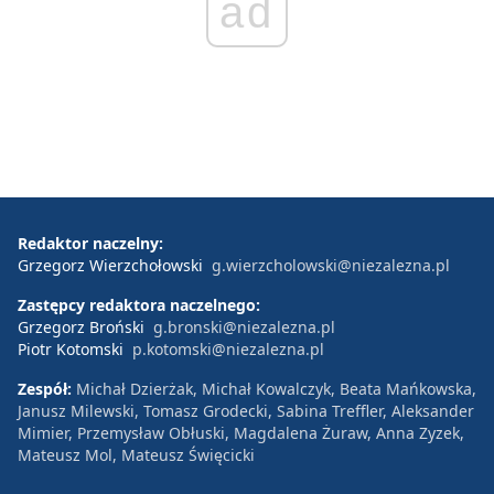
ad
Redaktor naczelny:
Grzegorz Wierzchołowski
g.wierzcholowski@niezalezna.pl
Zastępcy redaktora naczelnego:
Grzegorz Broński
g.bronski@niezalezna.pl
Piotr Kotomski
p.kotomski@niezalezna.pl
Zespół:
Michał Dzierżak, Michał Kowalczyk, Beata Mańkowska,
Janusz Milewski, Tomasz Grodecki, Sabina Treffler, Aleksander
Mimier, Przemysław Obłuski, Magdalena Żuraw, Anna Zyzek,
Mateusz Mol, Mateusz Święcicki