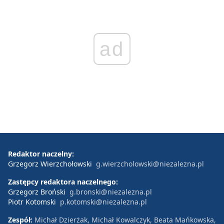
ad
Redaktor naczelny:
Grzegorz Wierzchołowski
g.wierzcholowski@niezalezna.pl
Zastępcy redaktora naczelnego:
Grzegorz Broński
g.bronski@niezalezna.pl
Piotr Kotomski
p.kotomski@niezalezna.pl
Zespół:
Michał Dzierżak, Michał Kowalczyk, Beata Mańkowska,