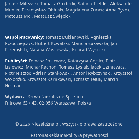
Janusz Milewski, Tomasz Grodecki, Sabina Treffler, Aleksander
Mimier, Przemysław Obłuski, Magdalena Żuraw, Anna Zyzek,
Mateusz Mol, Mateusz Święcicki
Współpracownicy:
Tomasz Duklanowski, Agnieszka
Kołodziejczyk, Hubert Kowalski, Mariola Łukawska, Jan
Przemyłski, Natalia Wasilewska, Konrad Wysocki
Publicyści:
Tomasz Sakiewicz, Katarzyna Gójska, Piotr
Lisiewicz, Michał Rachoń, Tomasz Łysiak, Jacek Liziniewicz,
Piotr Nisztor, Adrian Stankowski, Antoni Rybczyński, Krzysztof
Wołodźko, Krzysztof Karnkowski, Tomasz Teluk, Marcin
Herman
Wydawca:
Słowo Niezależne Sp. z o.o.
Filtrowa 63 / 43, 02-056 Warszawa, Polska
© 2026 Niezależna.pl. Wszystkie prawa zastrzeżone.
Patronat
Reklama
Polityka prywatności