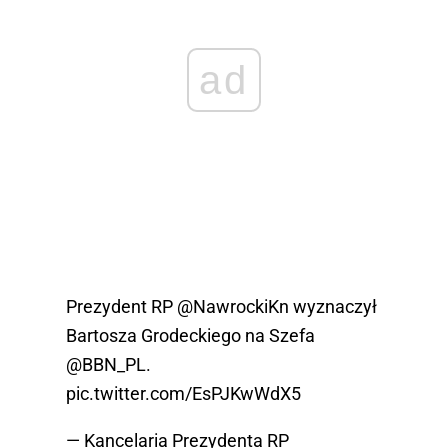
ad
Prezydent RP
@NawrockiKn
wyznaczył
Bartosza Grodeckiego na Szefa
@BBN_PL
.
pic.twitter.com/EsPJKwWdX5
— Kancelaria Prezydenta RP