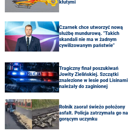
kłutymi
Czarnek chce utworzyć nową
służbę mundurową. "Takich
skandali nie ma w żadnym
cywilizowanym państwie"
Tragiczny finał poszukiwań
Jowity Zielińskiej. Szczątki
znalezione w lesie pod Lisinami
należały do zaginionej
Rolnik zaorał świeżo położony
asfalt. Policja zatrzymała go na
gorącym uczynku