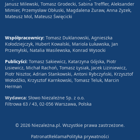
Janusz Milewski, Tomasz Grodecki, Sabina Treffler, Aleksander
Mimier, Przemysław Obłuski, Magdalena Żuraw, Anna Zyzek,
Mateusz Mol, Mateusz Święcicki
Współpracownicy:
Tomasz Duklanowski, Agnieszka
Kołodziejczyk, Hubert Kowalski, Mariola Łukawska, Jan
Przemyłski, Natalia Wasilewska, Konrad Wysocki
Publicyści:
Tomasz Sakiewicz, Katarzyna Gójska, Piotr
Lisiewicz, Michał Rachoń, Tomasz Łysiak, Jacek Liziniewicz,
Piotr Nisztor, Adrian Stankowski, Antoni Rybczyński, Krzysztof
Wołodźko, Krzysztof Karnkowski, Tomasz Teluk, Marcin
Herman
Wydawca:
Słowo Niezależne Sp. z o.o.
Filtrowa 63 / 43, 02-056 Warszawa, Polska
© 2026 Niezależna.pl. Wszystkie prawa zastrzeżone.
Patronat
Reklama
Polityka prywatności