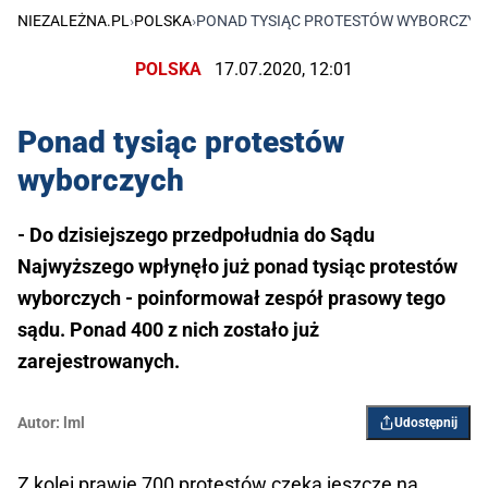
NIEZALEŻNA.PL
›
POLSKA
›
PONAD TYSIĄC PROTESTÓW WYBORCZYC
POLSKA
17.07.2020, 12:01
Ponad tysiąc protestów
wyborczych
- Do dzisiejszego przedpołudnia do Sądu
Najwyższego wpłynęło już ponad tysiąc protestów
wyborczych - poinformował zespół prasowy tego
sądu. Ponad 400 z nich zostało już
zarejestrowanych.
Autor:
lml
Udostępnij
Z kolei prawie 700 protestów czeka jeszcze na