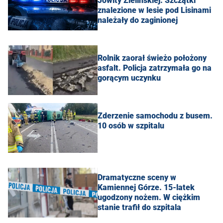
Jowity Zielińskiej. Szczątki
znalezione w lesie pod Lisinami
należały do zaginionej
Rolnik zaorał świeżo położony
asfalt. Policja zatrzymała go na
gorącym uczynku
Zderzenie samochodu z busem.
10 osób w szpitalu
Dramatyczne sceny w
Kamiennej Górze. 15-latek
ugodzony nożem. W ciężkim
stanie trafił do szpitala