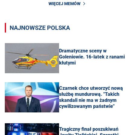
WIĘCEJ MEMÓW
NAJNOWSZE POLSKA
Dramatyczne sceny w
Goleniowie. 16-latek z ranami
kłutymi
Czarnek chce utworzyć nową
służbę mundurową. "Takich
skandali nie ma w żadnym
cywilizowanym państwie"
Tragiczny finał poszukiwań