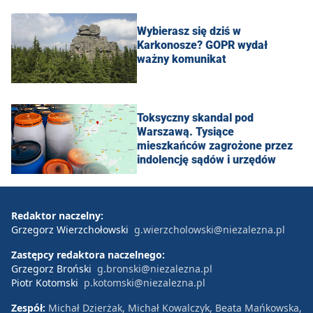
Wybierasz się dziś w
Karkonosze? GOPR wydał
ważny komunikat
Toksyczny skandal pod
Warszawą. Tysiące
mieszkańców zagrożone przez
indolencję sądów i urzędów
Redaktor naczelny:
Grzegorz Wierzchołowski
g.wierzcholowski@niezalezna.pl
Zastępcy redaktora naczelnego:
Grzegorz Broński
g.bronski@niezalezna.pl
Piotr Kotomski
p.kotomski@niezalezna.pl
Zespół:
Michał Dzierżak, Michał Kowalczyk, Beata Mańkowska,