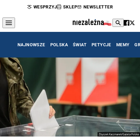
WESPRZYJ
SKLEP
NEWSLETTER
NAJNOWSZE
POLSKA
ŚWIAT
PETYCJE
MEMY
G
Zbyszek Kaczmarek/Gazeta Polska