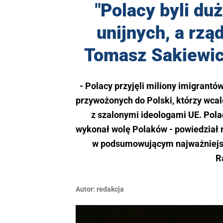
"Polacy byli du
unijnych, a rzą
Tomasz Sakiewic
- Polacy przyjęli miliony imigrantów
przywożonych do Polski, którzy wcale 
z szalonymi ideologami UE. Polac
wykonał wolę Polaków - powiedział r
w podsumowującym najważniejsz
R
Autor:
redakcja