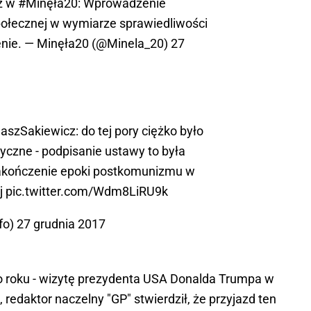
z
w
#Minęła20
: Wprowadzenie
połecznej w wymiarze sprawiedliwości
enie. — Minęła20 (@Minela_20)
27
szSakiewicz
: do tej pory ciężko było
tyczne - podpisanie ustawy to była
akończenie epoki postkomunizmu w
j
pic.twitter.com/Wdm8LiRU9k
fo)
27 grudnia 2017
o roku - wizytę prezydenta USA Donalda Trumpa w
redaktor naczelny "GP" stwierdził, że przyjazd ten