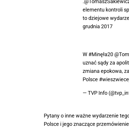
.
@TomaszSakiewic
elementu kontroli s
to dziejowe wydarz
grudnia 2017
W
#Minęła20
@Toma
uznać sądy za apoli
zmiana epokowa, z
Polsce
#wieszwiece
— TVP Info (@tvp_in
Pytany o inne ważne wydarzenie teg
Polsce i jego znaczące przemówienie, 