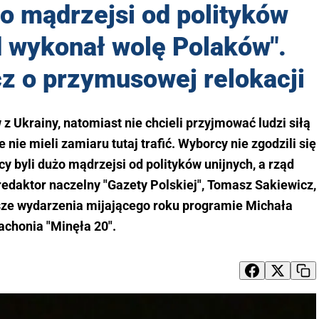
żo mądrzejsi od polityków
d wykonał wolę Polaków".
z o przymusowej relokacji
 z Ukrainy, natomiast nie chcieli przyjmować ludzi siłą
nie mieli zamiaru tutaj trafić. Wyborcy nie zgodzili się
y byli dużo mądrzejsi od polityków unijnych, a rząd
edaktor naczelny "Gazety Polskiej", Tomasz Sakiewicz,
e wydarzenia mijającego roku programie Michała
achonia "Minęła 20".