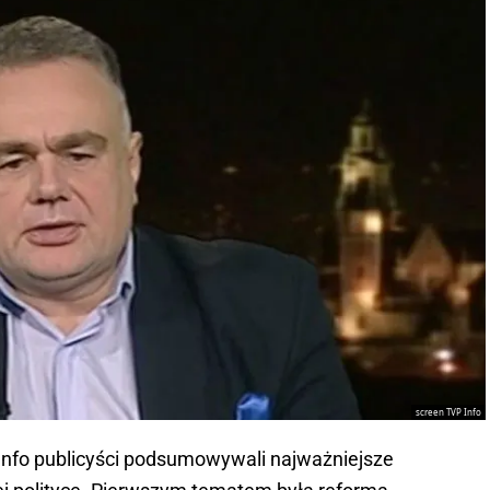
screen TVP Info
Info publicyści podsumowywali najważniejsze