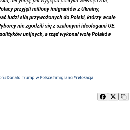
ejska, decydują, jak wygląda polityka wewnętrzna,
olacy przyjęli miliony imigrantów z Ukrainy,
ać ludzi siłą przywożonych do Polski, którzy wcale
 Wyborcy nie zgodzili się z szalonymi ideologami UE.
 polityków unijnych, a rząd wykonał wolę Polaków
oń
#Donald Trump w Polsce
#imigranci
#relokacja