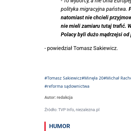
- To wyborcy, a nie Unia Europ
polityka migracyjna państwa.
P
natomiast nie chcieli przyjmow
nie mieli zamiaru tutaj trafić.
Polacy byli dużo mądrzejsi od
- powiedział Tomasz Sakiewicz.
#Tomasz Sakiewicz
#Minęła 20
#Michał Rach
#reforma sądownictwa
Autor:
redakcja
Źródło: TVP Info, niezalezna.pl
HUMOR