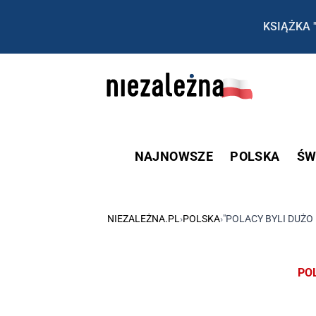
KSIĄŻKA 
NAJNOWSZE
POLSKA
ŚW
NIEZALEŻNA.PL
›
POLSKA
›
"POLACY BYLI DUŻ
PO