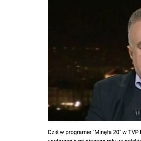
Tomasz Sakiewicz
Dziś w programie "Minęła 20" w TVP 