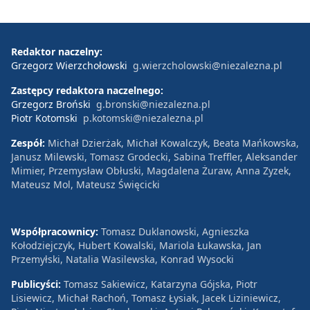
Redaktor naczelny:
Grzegorz Wierzchołowski
g.wierzcholowski@niezalezna.pl
Zastępcy redaktora naczelnego:
Grzegorz Broński
g.bronski@niezalezna.pl
Piotr Kotomski
p.kotomski@niezalezna.pl
Zespół:
Michał Dzierżak, Michał Kowalczyk, Beata Mańkowska,
Janusz Milewski, Tomasz Grodecki, Sabina Treffler, Aleksander
Mimier, Przemysław Obłuski, Magdalena Żuraw, Anna Zyzek,
Mateusz Mol, Mateusz Święcicki
Współpracownicy:
Tomasz Duklanowski, Agnieszka
Kołodziejczyk, Hubert Kowalski, Mariola Łukawska, Jan
Przemyłski, Natalia Wasilewska, Konrad Wysocki
Publicyści:
Tomasz Sakiewicz, Katarzyna Gójska, Piotr
Lisiewicz, Michał Rachoń, Tomasz Łysiak, Jacek Liziniewicz,