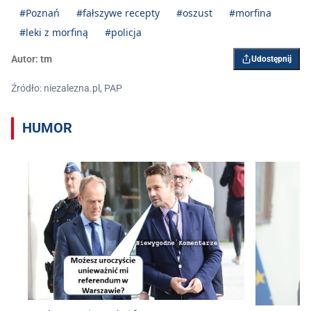
#Poznań
#fałszywe recepty
#oszust
#morfina
#leki z morfiną
#policja
Autor:
tm
Udostępnij
Źródło: niezalezna.pl, PAP
HUMOR