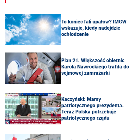
To koniec fali upałów? IMGW
wskazuje, kiedy nadejdzie
ochłodzenie
Plan 21. Większość obietnic
Karola Nawrockiego trafiła do
sejmowej zamrażarki
Kaczyński: Mamy
patriotycznego prezydenta.
Teraz Polska potrzebuje
patriotycznego rządu