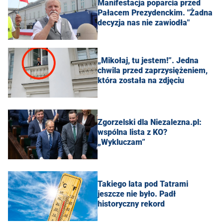
Manifestacja poparcia przed
Pałacem Prezydenckim. "Żadna
decyzja nas nie zawiodła"
„Mikołaj, tu jestem!”. Jedna
chwila przed zaprzysiężeniem,
która została na zdjęciu
Zgorzelski dla Niezalezna.pl:
wspólna lista z KO?
„Wykluczam”
Takiego lata pod Tatrami
jeszcze nie było. Padł
historyczny rekord