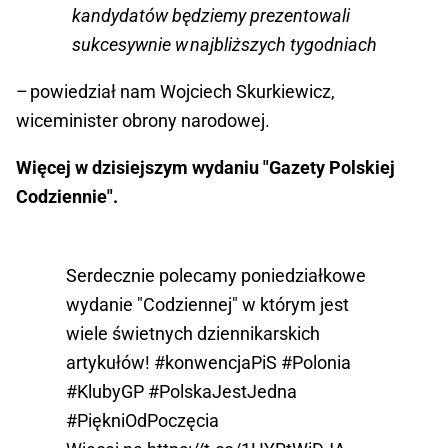
kandydatów będziemy prezentowali
sukcesywnie w najbliższych tygodniach
– powiedział nam Wojciech Skurkiewicz,
wiceminister obrony narodowej.
Więcej w dzisiejszym wydaniu "Gazety Polskiej
Codziennie".
Serdecznie polecamy poniedziałkowe
wydanie "Codziennej" w którym jest
wiele świetnych dziennikarskich
artykułów!
#konwencjaPiS
#Polonia
#KlubyGP
#PolskaJestJedna
#PiękniOdPoczęcia