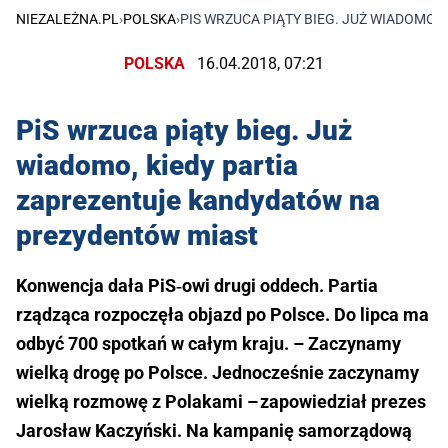
NIEZALEŻNA.PL
›
POLSKA
›
PIS WRZUCA PIĄTY BIEG. JUŻ WIADOMO
POLSKA
16.04.2018, 07:21
PiS wrzuca piąty bieg. Już
wiadomo, kiedy partia
zaprezentuje kandydatów na
prezydentów miast
Konwencja dała PiS‑owi drugi oddech. Partia
rządząca rozpoczęła objazd po Polsce. Do lipca ma
odbyć 700 spotkań w całym kraju. – Zaczynamy
wielką drogę po Polsce. Jednocześnie zaczynamy
wielką rozmowę z Polakami – zapowiedział prezes
Jarosław Kaczyński. Na kampanię samorządową