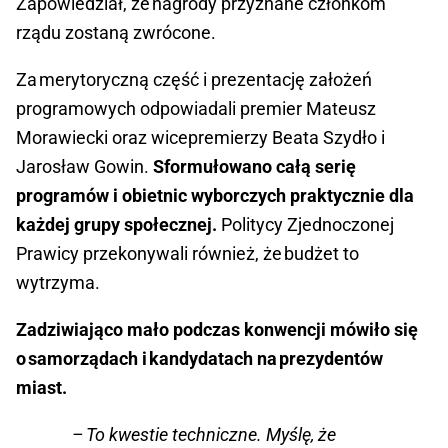
Zapowiedział, że nagrody przyznane członkom
rządu zostaną zwrócone.
Za merytoryczną część i prezentację założeń
programowych odpowiadali premier Mateusz
Morawiecki oraz wicepremierzy Beata Szydło i
Jarosław Gowin.
Sformułowano całą serię
programów i obietnic wyborczych praktycznie dla
każdej grupy społecznej.
Politycy Zjednoczonej
Prawicy przekonywali również, że budżet to
wytrzyma.
Zadziwiająco mało podczas konwencji mówiło się
o samorządach i kandydatach na prezydentów
miast.
– To kwestie techniczne. Myślę, że