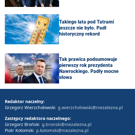
Takiego lata pod Tatrami
jeszcze nie było. Padł
historyczny rekord
Tak prawica podsumowuje
pierwszy rok prezydenta
Nawrockiego. Padły mocne
słowa
Redaktor naczelny:
Grzegorz Wierzchołowski
g.wierzcholowski@niezalezna.pl
Zastępcy redaktora naczelnego:
Grzegorz Broński
g.bronski@niezalezna.pl
Piotr Kotomski
p.kotomski@niezalezna.pl