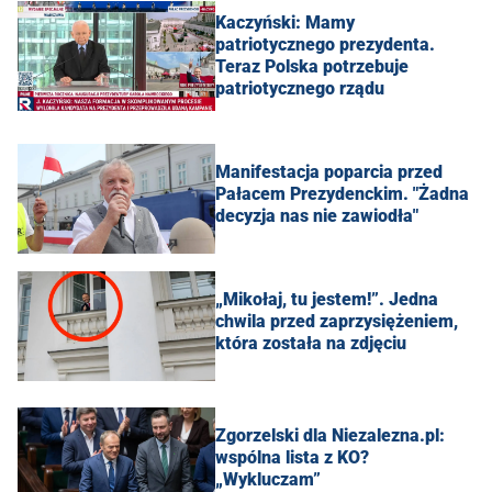
Kaczyński: Mamy
patriotycznego prezydenta.
Teraz Polska potrzebuje
patriotycznego rządu
Manifestacja poparcia przed
Pałacem Prezydenckim. "Żadna
decyzja nas nie zawiodła"
„Mikołaj, tu jestem!”. Jedna
chwila przed zaprzysiężeniem,
która została na zdjęciu
Zgorzelski dla Niezalezna.pl:
wspólna lista z KO?
„Wykluczam”