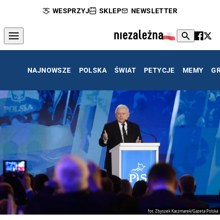
WESPRZYJ
SKLEP
NEWSLETTER
NAJNOWSZE
POLSKA
ŚWIAT
PETYCJE
MEMY
G
fot. Zbyszek Kaczmarek/Gazeta Polska