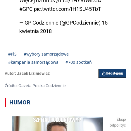
Więcej na
https://t.co/1HYRtWiDJA
#GPC
pic.twitter.com/fH1SU45TbT
— GP Codziennie (@GPCodziennie)
15
kwietnia 2018
#PiS
#wybory samorządowe
#kampania samorządowa
#700 spotkań
Autor:
Jacek Liziniewicz
Udostępnij
Źródło: Gazeta Polska Codziennie
HUMOR