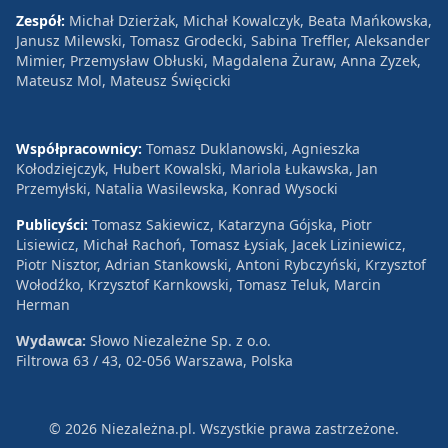
Zespół:
Michał Dzierżak, Michał Kowalczyk, Beata Mańkowska,
Janusz Milewski, Tomasz Grodecki, Sabina Treffler, Aleksander
Mimier, Przemysław Obłuski, Magdalena Żuraw, Anna Zyzek,
Mateusz Mol, Mateusz Święcicki
Współpracownicy:
Tomasz Duklanowski, Agnieszka
Kołodziejczyk, Hubert Kowalski, Mariola Łukawska, Jan
Przemyłski, Natalia Wasilewska, Konrad Wysocki
Publicyści:
Tomasz Sakiewicz, Katarzyna Gójska, Piotr
Lisiewicz, Michał Rachoń, Tomasz Łysiak, Jacek Liziniewicz,
Piotr Nisztor, Adrian Stankowski, Antoni Rybczyński, Krzysztof
Wołodźko, Krzysztof Karnkowski, Tomasz Teluk, Marcin
Herman
Wydawca:
Słowo Niezależne Sp. z o.o.
Filtrowa 63 / 43, 02-056 Warszawa, Polska
© 2026 Niezależna.pl. Wszystkie prawa zastrzeżone.