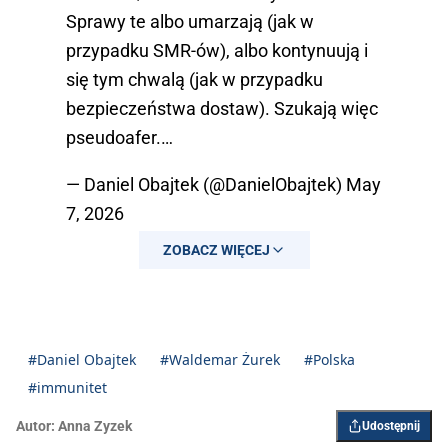
Sprawy te albo umarzają (jak w
przypadku SMR-ów), albo kontynuują i
się tym chwalą (jak w przypadku
bezpieczeństwa dostaw). Szukają więc
pseudoafer.…
— Daniel Obajtek (@DanielObajtek)
May
7, 2026
ZOBACZ WIĘCEJ
#Daniel Obajtek
#Waldemar Żurek
#Polska
#immunitet
Autor:
Anna Zyzek
Udostępnij