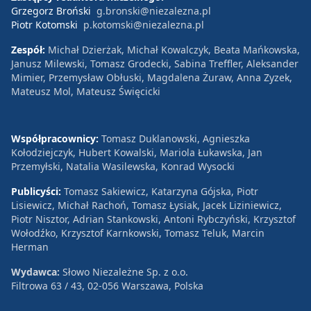
Grzegorz Broński
g.bronski@niezalezna.pl
Piotr Kotomski
p.kotomski@niezalezna.pl
Zespół:
Michał Dzierżak, Michał Kowalczyk, Beata Mańkowska,
Janusz Milewski, Tomasz Grodecki, Sabina Treffler, Aleksander
Mimier, Przemysław Obłuski, Magdalena Żuraw, Anna Zyzek,
Mateusz Mol, Mateusz Święcicki
Współpracownicy:
Tomasz Duklanowski, Agnieszka
Kołodziejczyk, Hubert Kowalski, Mariola Łukawska, Jan
Przemyłski, Natalia Wasilewska, Konrad Wysocki
Publicyści:
Tomasz Sakiewicz, Katarzyna Gójska, Piotr
Lisiewicz, Michał Rachoń, Tomasz Łysiak, Jacek Liziniewicz,
Piotr Nisztor, Adrian Stankowski, Antoni Rybczyński, Krzysztof
Wołodźko, Krzysztof Karnkowski, Tomasz Teluk, Marcin
Herman
Wydawca:
Słowo Niezależne Sp. z o.o.
Filtrowa 63 / 43, 02-056 Warszawa, Polska