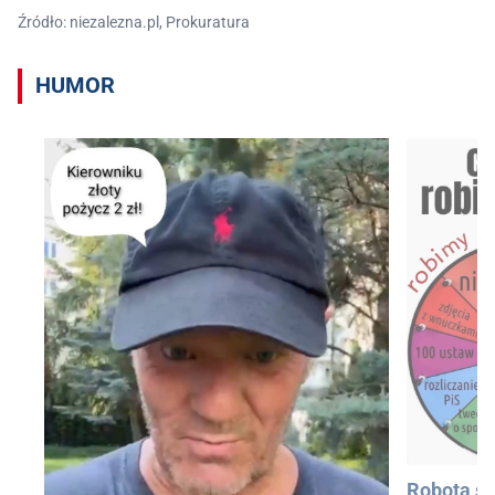
Źródło: niezalezna.pl, Prokuratura
HUMOR
Robota si