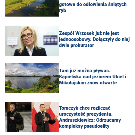
gotowe do odłowienia śniętych
ryb
Zespół Wrzosek już nie jest
jednoosobowy. Dołączyły do niej
dwie prokurator
Tam już można pływać.
Kąpieliska nad jeziorem Ukiel i
Mikołajskim znów otwarte
Tomczyk chce rozliczać
uroczystość prezydenta.
Andruszkiewicz: Odrzucamy
kompleksy pseudoelity