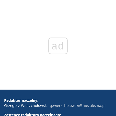
ad
Redaktor naczelny:
Grzegorz Wierzchołowski
g.wierzcholowski@niezalezna.pl
Zastępcy redaktora naczelnego: