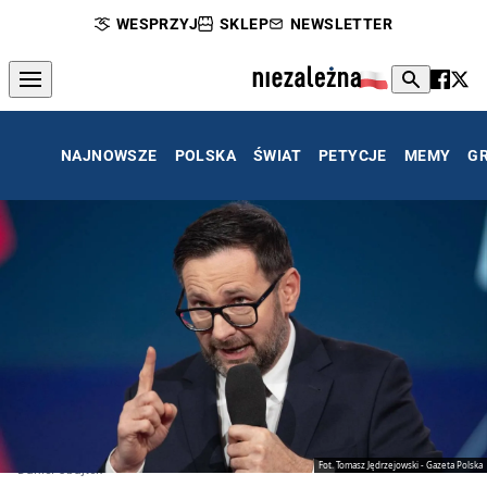
WESPRZYJ
SKLEP
NEWSLETTER
NAJNOWSZE
POLSKA
ŚWIAT
PETYCJE
MEMY
G
Fot. Tomasz Jędrzejowski - Gazeta Polska
Daniel Obajtek