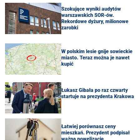
Szokujące wyniki audytów
warszawskich SOR-ów.
Rekordowe dyżury, milionowe
zarobki
W polskim lesie gnije sowieckie
miasto. Teraz można je nawet
kupić
Łukasz Gibała po raz czwarty
startuje na prezydenta Krakowa
Łatwiej porównasz ceny
mieszkań. Prezydent podpisał
ważną nowelizację