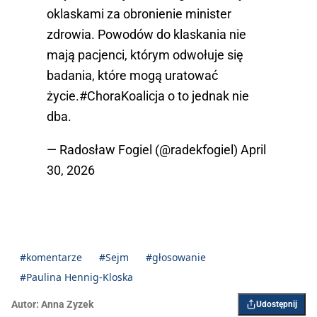
oklaskami za obronienie minister
zdrowia. Powodów do klaskania nie
mają pacjenci, którym odwołuje się
badania, które mogą uratować
życie.
#ChoraKoalicja
o to jednak nie
dba.
— Radosław Fogiel (@radekfogiel)
April
30, 2026
#komentarze
#Sejm
#głosowanie
#Paulina Hennig-Kloska
Autor:
Anna Zyzek
Udostępnij