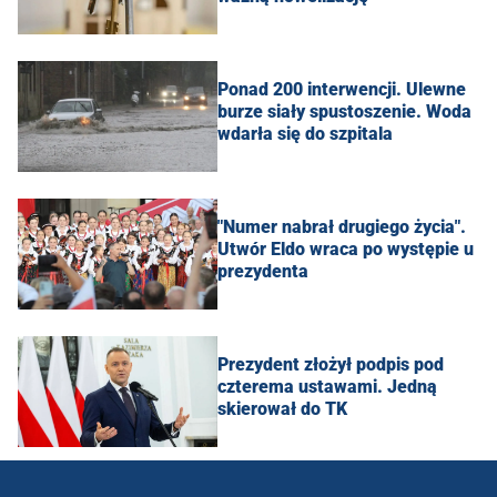
Ponad 200 interwencji. Ulewne
burze siały spustoszenie. Woda
wdarła się do szpitala
"Numer nabrał drugiego życia".
Utwór Eldo wraca po występie u
prezydenta
Prezydent złożył podpis pod
czterema ustawami. Jedną
skierował do TK