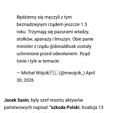
Będziemy się męczyli z tym
beznadziejnym rządem jeszcze 1.5
roku. Trzymają się pazurami władzy,
stołków, apanaży i limuzyn. Obie panie
minister z rządu
@donaldtusk
zostały
uchronione przed odwołaniem. Rząd
tonie i tyle w temacie.
— Michał Wójcik🇵🇱 (@mwojcik_)
April
30, 2026
Jacek Sasin
, były szef resortu aktywów
państwowych napisał:
"szkoda Polski.
Koalicja 13