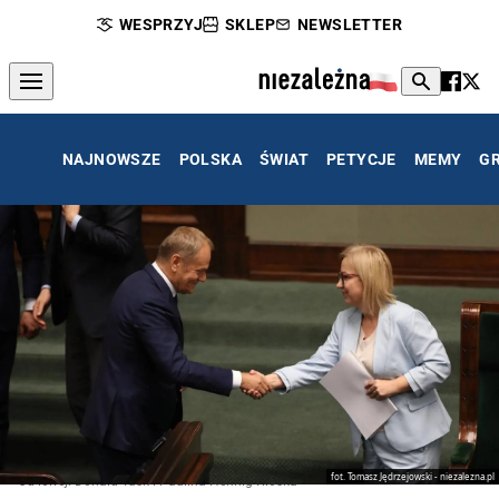
WESPRZYJ
SKLEP
NEWSLETTER
NAJNOWSZE
POLSKA
ŚWIAT
PETYCJE
MEMY
G
fot. Tomasz Jędrzejowski - niezalezna.pl
Od lewej: Donald Tusk i Paulina Hennig-Kloska