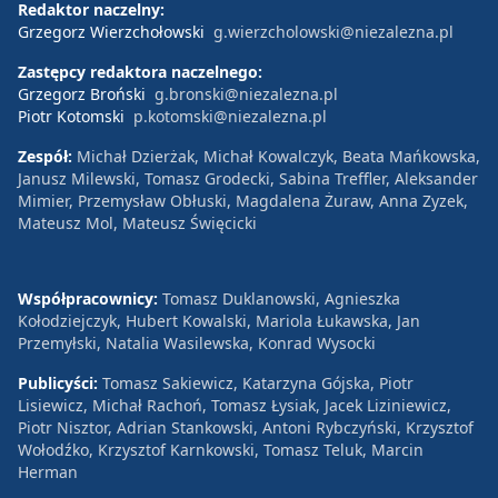
Redaktor naczelny:
Grzegorz Wierzchołowski
g.wierzcholowski@niezalezna.pl
Zastępcy redaktora naczelnego:
Grzegorz Broński
g.bronski@niezalezna.pl
Piotr Kotomski
p.kotomski@niezalezna.pl
Zespół:
Michał Dzierżak, Michał Kowalczyk, Beata Mańkowska,
Janusz Milewski, Tomasz Grodecki, Sabina Treffler, Aleksander
Mimier, Przemysław Obłuski, Magdalena Żuraw, Anna Zyzek,
Mateusz Mol, Mateusz Święcicki
Współpracownicy:
Tomasz Duklanowski, Agnieszka
Kołodziejczyk, Hubert Kowalski, Mariola Łukawska, Jan
Przemyłski, Natalia Wasilewska, Konrad Wysocki
Publicyści:
Tomasz Sakiewicz, Katarzyna Gójska, Piotr
Lisiewicz, Michał Rachoń, Tomasz Łysiak, Jacek Liziniewicz,
Piotr Nisztor, Adrian Stankowski, Antoni Rybczyński, Krzysztof
Wołodźko, Krzysztof Karnkowski, Tomasz Teluk, Marcin
Herman