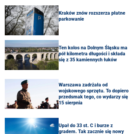
Kraków znów rozszerza płatne
parkowanie
Ten kolos na Dolnym Śląsku ma
pół kilometra długości i składa
się z 35 kamiennych łuków
Warszawa zadrżała od
wojskowego sprzętu. To dopiero
przedsmak tego, co wydarzy się
15 sierpnia
Upał do 33 st. C i burze z
gradem. Tak zacznie się nowy