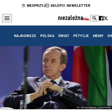
WESPRZYJ
SKLEP
NEWSLETTER
NAJNOWSZE
POLSKA
ŚWIAT
PETYCJE
MEMY
G
Fot. Aleksiej Witwicki | Gazeta Polska
Tomasz Grodzki