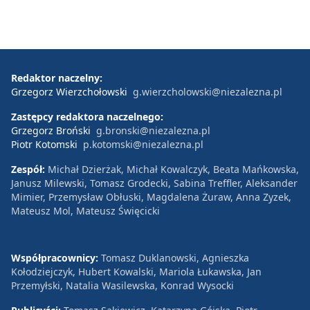
Redaktor naczelny:
Grzegorz Wierzchołowski
g.wierzcholowski@niezalezna.pl
Zastępcy redaktora naczelnego:
Grzegorz Broński
g.bronski@niezalezna.pl
Piotr Kotomski
p.kotomski@niezalezna.pl
Zespół:
Michał Dzierżak, Michał Kowalczyk, Beata Mańkowska,
Janusz Milewski, Tomasz Grodecki, Sabina Treffler, Aleksander
Mimier, Przemysław Obłuski, Magdalena Żuraw, Anna Zyzek,
Mateusz Mol, Mateusz Święcicki
Współpracownicy:
Tomasz Duklanowski, Agnieszka
Kołodziejczyk, Hubert Kowalski, Mariola Łukawska, Jan
Przemyłski, Natalia Wasilewska, Konrad Wysocki