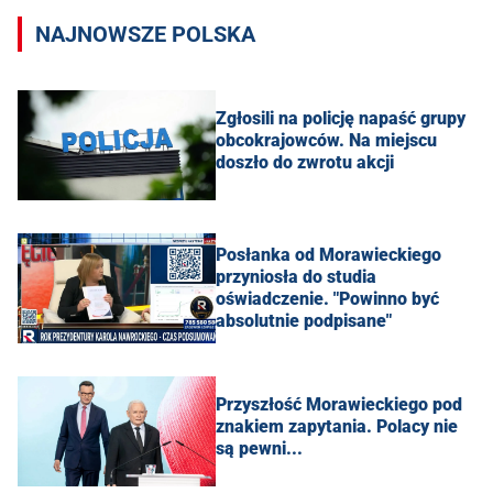
NAJNOWSZE POLSKA
Zgłosili na policję napaść grupy
obcokrajowców. Na miejscu
doszło do zwrotu akcji
Posłanka od Morawieckiego
przyniosła do studia
oświadczenie. "Powinno być
absolutnie podpisane"
Przyszłość Morawieckiego pod
znakiem zapytania. Polacy nie
są pewni...