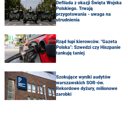
Defilada z okazji Święta Wojska
Polskiego. Trwają
przygotowania - uwaga na
utrudnienia
Rząd łupi kierowców. "Gazeta
Polska": Szwedzi czy Hiszpanie
tankują taniej
Szokujące wyniki audytów
warszawskich SOR-ów.
Rekordowe dyżury, milionowe
zarobki