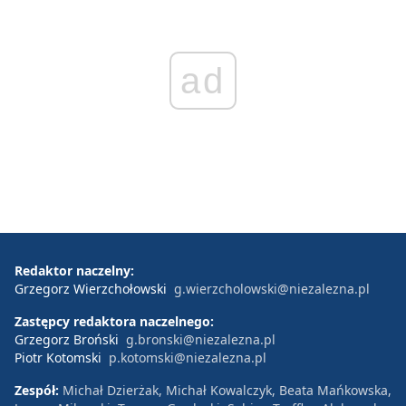
ad
Redaktor naczelny:
Grzegorz Wierzchołowski
g.wierzcholowski@niezalezna.pl
Zastępcy redaktora naczelnego:
Grzegorz Broński
g.bronski@niezalezna.pl
Piotr Kotomski
p.kotomski@niezalezna.pl
Zespół:
Michał Dzierżak, Michał Kowalczyk, Beata Mańkowska,