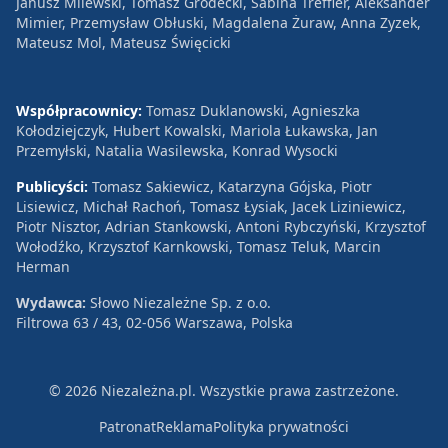
Janusz Milewski, Tomasz Grodecki, Sabina Treffler, Aleksander
Mimier, Przemysław Obłuski, Magdalena Żuraw, Anna Zyzek,
Mateusz Mol, Mateusz Święcicki
Współpracownicy:
Tomasz Duklanowski, Agnieszka
Kołodziejczyk, Hubert Kowalski, Mariola Łukawska, Jan
Przemyłski, Natalia Wasilewska, Konrad Wysocki
Publicyści:
Tomasz Sakiewicz, Katarzyna Gójska, Piotr
Lisiewicz, Michał Rachoń, Tomasz Łysiak, Jacek Liziniewicz,
Piotr Nisztor, Adrian Stankowski, Antoni Rybczyński, Krzysztof
Wołodźko, Krzysztof Karnkowski, Tomasz Teluk, Marcin
Herman
Wydawca:
Słowo Niezależne Sp. z o.o.
Filtrowa 63 / 43, 02-056 Warszawa, Polska
© 2026 Niezależna.pl. Wszystkie prawa zastrzeżone.
Patronat
Reklama
Polityka prywatności