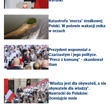
warunki
Katastrofa "morza" środkowej
Polski. W połowie wakacji znika
w oczach
Prezydent wspomniał o
Czarzastym i jego polityce.
"Precz z komuną" - skandował
tłum
"Władza jest dla obywateli, a nie
obywatele dla władzy".
Nawrocki do Polaków:
Oceniajcie mnie