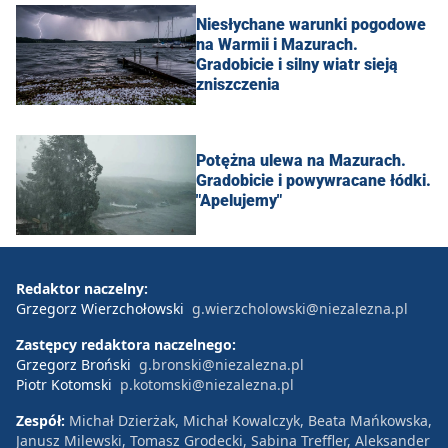
Niesłychane warunki pogodowe
na Warmii i Mazurach.
Gradobicie i silny wiatr sieją
zniszczenia
Potężna ulewa na Mazurach.
Gradobicie i powywracane łódki.
"Apelujemy"
Redaktor naczelny:
Grzegorz Wierzchołowski
g.wierzcholowski@niezalezna.pl
Zastępcy redaktora naczelnego:
Grzegorz Broński
g.bronski@niezalezna.pl
Piotr Kotomski
p.kotomski@niezalezna.pl
Zespół:
Michał Dzierżak, Michał Kowalczyk, Beata Mańkowska,
Janusz Milewski, Tomasz Grodecki, Sabina Treffler, Aleksander