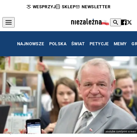
WESPRZYJ
SKLEP
NEWSLETTER
NAJNOWSZE
POLSKA
ŚWIAT
PETYCJE
MEMY
G
youtube.com/print screen
Wojciech Kudelski