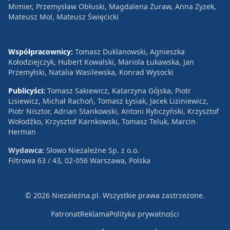
Mimier, Przemysław Obłuski, Magdalena Żuraw, Anna Zyzek,
Mateusz Mol, Mateusz Święcicki
Współpracownicy:
Tomasz Duklanowski, Agnieszka
Kołodziejczyk, Hubert Kowalski, Mariola Łukawska, Jan
Przemyłski, Natalia Wasilewska, Konrad Wysocki
Publicyści:
Tomasz Sakiewicz, Katarzyna Gójska, Piotr
Lisiewicz, Michał Rachoń, Tomasz Łysiak, Jacek Liziniewicz,
Piotr Nisztor, Adrian Stankowski, Antoni Rybczyński, Krzysztof
Wołodźko, Krzysztof Karnkowski, Tomasz Teluk, Marcin
Herman
Wydawca:
Słowo Niezależne Sp. z o.o.
Filtrowa 63 / 43, 02-056 Warszawa, Polska
© 2026 Niezależna.pl. Wszystkie prawa zastrzeżone.
Patronat
Reklama
Polityka prywatności