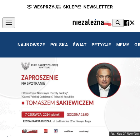
WESPRZYJ
SKLEP
NEWSLETTER
NAJNOWSZE
POLSKA
ŚWIAT
PETYCJE
MEMY
G
fot. - Klub GP Nowy Targ
Spotkanie z T. Sakiewiczem