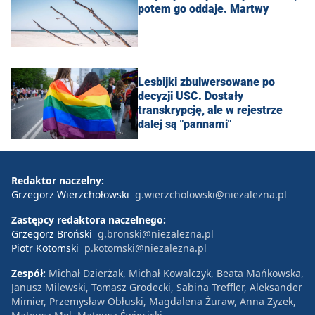
potem go oddaje. Martwy
Lesbijki zbulwersowane po
decyzji USC. Dostały
transkrypcję, ale w rejestrze
dalej są "pannami"
Redaktor naczelny:
Grzegorz Wierzchołowski
g.wierzcholowski@niezalezna.pl
Zastępcy redaktora naczelnego:
Grzegorz Broński
g.bronski@niezalezna.pl
Piotr Kotomski
p.kotomski@niezalezna.pl
Zespół:
Michał Dzierżak, Michał Kowalczyk, Beata Mańkowska,
Janusz Milewski, Tomasz Grodecki, Sabina Treffler, Aleksander
Mimier, Przemysław Obłuski, Magdalena Żuraw, Anna Zyzek,