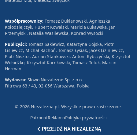
Mateusz Mol, Mateusz Święcicki
Współpracownicy:
Tomasz Duklanowski, Agnieszka
Kołodziejczyk, Hubert Kowalski, Mariola Łukawska, Jan
Przemyłski, Natalia Wasilewska, Konrad Wysocki
Publicyści:
Tomasz Sakiewicz, Katarzyna Gójska, Piotr
Lisiewicz, Michał Rachoń, Tomasz Łysiak, Jacek Liziniewicz,
Piotr Nisztor, Adrian Stankowski, Antoni Rybczyński, Krzysztof
Wołodźko, Krzysztof Karnkowski, Tomasz Teluk, Marcin
Herman
Wydawca:
Słowo Niezależne Sp. z o.o.
Filtrowa 63 / 43, 02-056 Warszawa, Polska
© 2026 Niezależna.pl. Wszystkie prawa zastrzeżone.
Patronat
Reklama
Polityka prywatności
PRZEJDŹ NA NIEZALEŻNĄ