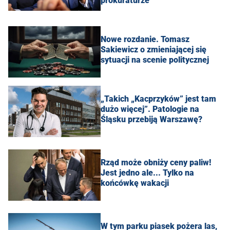
prokuraturze
Nowe rozdanie. Tomasz
Sakiewicz o zmieniającej się
sytuacji na scenie politycznej
„Takich „Kacprzyków” jest tam
dużo więcej”. Patologie na
Śląsku przebiją Warszawę?
Rząd może obniży ceny paliw!
Jest jedno ale... Tylko na
końcówkę wakacji
W tym parku piasek pożera las,