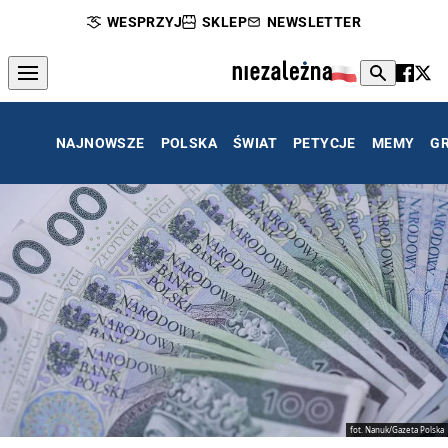
WESPRZYJ
SKLEP
NEWSLETTER
NAJNOWSZE
POLSKA
ŚWIAT
PETYCJE
MEMY
G
fot. Nanuk/Gazeta Polska