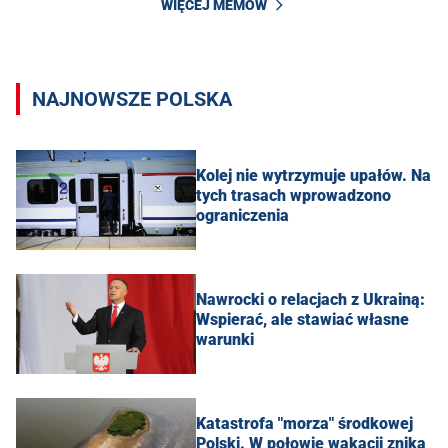
WIĘCEJ MEMÓW
NAJNOWSZE POLSKA
Kolej nie wytrzymuje upałów. Na
tych trasach wprowadzono
ograniczenia
Nawrocki o relacjach z Ukrainą:
Wspierać, ale stawiać własne
warunki
Katastrofa "morza" środkowej
Polski. W połowie wakacji znika