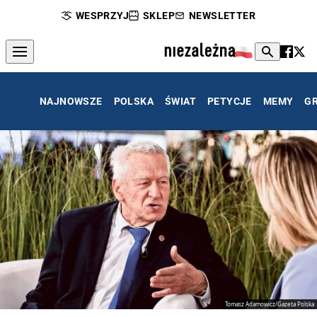
WESPRZYJ
SKLEP
NEWSLETTER
NAJNOWSZE
POLSKA
ŚWIAT
PETYCJE
MEMY
G
Tomasz Adamowicz/Gazeta Polska