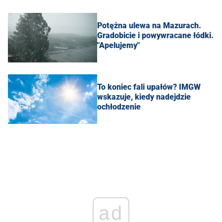
Potężna ulewa na Mazurach.
Gradobicie i powywracane łódki.
"Apelujemy"
To koniec fali upałów? IMGW
wskazuje, kiedy nadejdzie
ochłodzenie
ad