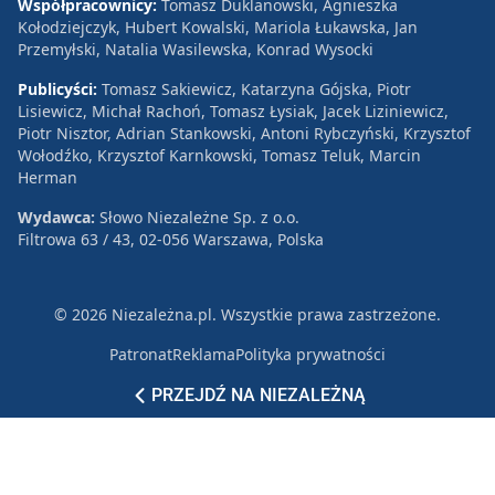
Współpracownicy:
Tomasz Duklanowski, Agnieszka
Kołodziejczyk, Hubert Kowalski, Mariola Łukawska, Jan
Przemyłski, Natalia Wasilewska, Konrad Wysocki
Publicyści:
Tomasz Sakiewicz, Katarzyna Gójska, Piotr
Lisiewicz, Michał Rachoń, Tomasz Łysiak, Jacek Liziniewicz,
Piotr Nisztor, Adrian Stankowski, Antoni Rybczyński, Krzysztof
Wołodźko, Krzysztof Karnkowski, Tomasz Teluk, Marcin
Herman
Wydawca:
Słowo Niezależne Sp. z o.o.
Filtrowa 63 / 43, 02-056 Warszawa, Polska
© 2026 Niezależna.pl. Wszystkie prawa zastrzeżone.
Patronat
Reklama
Polityka prywatności
PRZEJDŹ NA NIEZALEŻNĄ