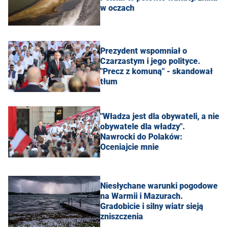
w oczach
Prezydent wspomniał o
Czarzastym i jego polityce.
"Precz z komuną" - skandował
tłum
"Władza jest dla obywateli, a nie
obywatele dla władzy".
Nawrocki do Polaków:
Oceniajcie mnie
Niesłychane warunki pogodowe
na Warmii i Mazurach.
Gradobicie i silny wiatr sieją
zniszczenia