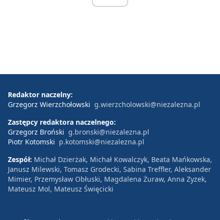
Redaktor naczelny:
Grzegorz Wierzchołowski
g.wierzcholowski@niezalezna.pl
Zastępcy redaktora naczelnego:
Grzegorz Broński
g.bronski@niezalezna.pl
Piotr Kotomski
p.kotomski@niezalezna.pl
Zespół:
Michał Dzierżak, Michał Kowalczyk, Beata Mańkowska,
Janusz Milewski, Tomasz Grodecki, Sabina Treffler, Aleksander
Mimier, Przemysław Obłuski, Magdalena Żuraw, Anna Zyzek,
Mateusz Mol, Mateusz Święcicki