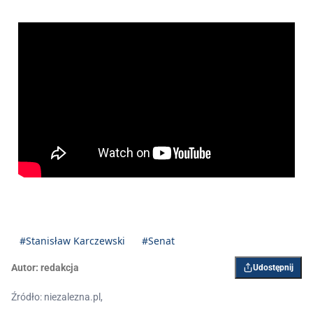
#Stanisław Karczewski
#Senat
Autor:
redakcja
Udostępnij
Źródło: niezalezna.pl,