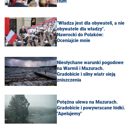
tłum
"Władza jest dla obywateli, a nie
obywatele dla władzy".
Nawrocki do Polaków:
Oceniajcie mnie
Niesłychane warunki pogodowe
na Warmii i Mazurach.
Gradobicie i silny wiatr sieją
zniszczenia
Potężna ulewa na Mazurach.
Gradobicie i powywracane łódki.
"Apelujemy"