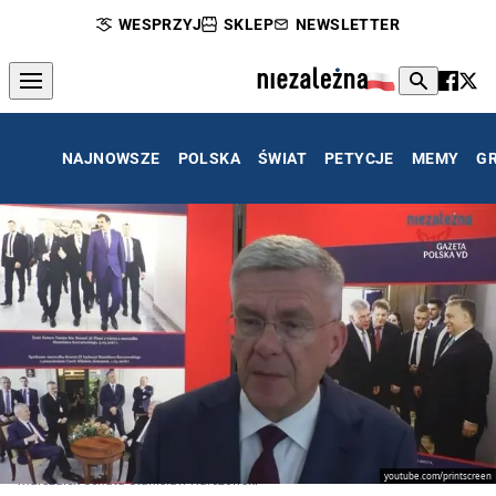
WESPRZYJ
SKLEP
NEWSLETTER
NAJNOWSZE
POLSKA
ŚWIAT
PETYCJE
MEMY
G
youtube.com/printscreen
marszałek Senatu Stanisław Karczewski