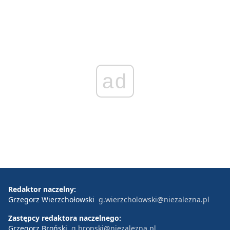
ad
Redaktor naczelny:
Grzegorz Wierzchołowski
g.wierzcholowski@niezalezna.pl
Zastępcy redaktora naczelnego:
Grzegorz Broński
g.bronski@niezalezna.pl