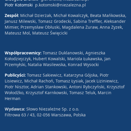
Piotr Kotomski
p.kotomski@niezalezna.pl
Zespół:
Michał Dzierżak, Michał Kowalczyk, Beata Mańkowska,
Janusz Milewski, Tomasz Grodecki, Sabina Treffler, Aleksander
Mimier, Przemysław Obłuski, Magdalena Żuraw, Anna Zyzek,
Mateusz Mol, Mateusz Święcicki
Współpracownicy:
Tomasz Duklanowski, Agnieszka
Kołodziejczyk, Hubert Kowalski, Mariola Łukawska, Jan
Przemyłski, Natalia Wasilewska, Konrad Wysocki
Publicyści:
Tomasz Sakiewicz, Katarzyna Gójska, Piotr
Lisiewicz, Michał Rachoń, Tomasz Łysiak, Jacek Liziniewicz,
Piotr Nisztor, Adrian Stankowski, Antoni Rybczyński, Krzysztof
Wołodźko, Krzysztof Karnkowski, Tomasz Teluk, Marcin
Herman
Wydawca:
Słowo Niezależne Sp. z o.o.
Filtrowa 63 / 43, 02-056 Warszawa, Polska