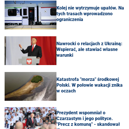
Kolej nie wytrzymuje upałów. Na
tych trasach wprowadzono
ograniczenia
Nawrocki o relacjach z Ukrainą:
Wspierać, ale stawiać własne
warunki
Katastrofa "morza" środkowej
Polski. W połowie wakacji znika
w oczach
Prezydent wspomniał o
Czarzastym i jego polityce.
"Precz z komuną" - skandował