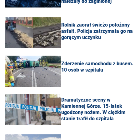
należały do zaginionej
Rolnik zaorał świeżo położony
asfalt. Policja zatrzymała go na
gorącym uczynku
Zderzenie samochodu z busem.
10 osób w szpitalu
Dramatyczne sceny w
Kamiennej Górze. 15-latek
ugodzony nożem. W ciężkim
stanie trafił do szpitala