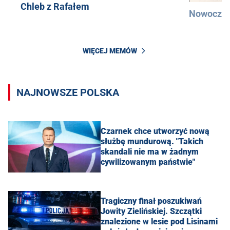
Chleb z Rafałem
Nowocześ
WIĘCEJ MEMÓW
NAJNOWSZE POLSKA
Czarnek chce utworzyć nową
służbę mundurową. "Takich
skandali nie ma w żadnym
cywilizowanym państwie"
Tragiczny finał poszukiwań
Jowity Zielińskiej. Szczątki
znalezione w lesie pod Lisinami