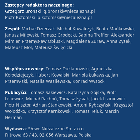
Zastępcy redaktora naczelnego:
Grzegorz Broński
g.bronski@niezalezna.pl
Piotr Kotomski
p.kotomski@niezalezna.pl
Zespół:
Michał Dzierżak, Michał Kowalczyk, Beata Mańkowska,
Janusz Milewski, Tomasz Grodecki, Sabina Treffler, Aleksander
Mimier, Przemysław Obłuski, Magdalena Żuraw, Anna Zyzek,
Mateusz Mol, Mateusz Święcicki
Współpracownicy:
Tomasz Duklanowski, Agnieszka
Kołodziejczyk, Hubert Kowalski, Mariola Łukawska, Jan
Przemyłski, Natalia Wasilewska, Konrad Wysocki
Publicyści:
Tomasz Sakiewicz, Katarzyna Gójska, Piotr
Lisiewicz, Michał Rachoń, Tomasz Łysiak, Jacek Liziniewicz,
Piotr Nisztor, Adrian Stankowski, Antoni Rybczyński, Krzysztof
Wołodźko, Krzysztof Karnkowski, Tomasz Teluk, Marcin
Herman
Wydawca:
Słowo Niezależne Sp. z o.o.
Filtrowa 63 / 43, 02-056 Warszawa, Polska