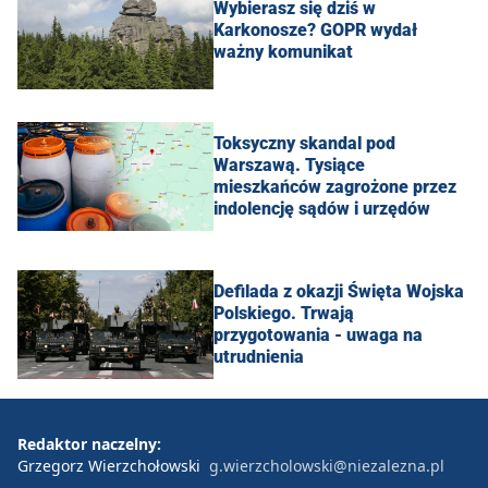
Wybierasz się dziś w
Karkonosze? GOPR wydał
ważny komunikat
Toksyczny skandal pod
Warszawą. Tysiące
mieszkańców zagrożone przez
indolencję sądów i urzędów
Defilada z okazji Święta Wojska
Polskiego. Trwają
przygotowania - uwaga na
utrudnienia
Redaktor naczelny:
Grzegorz Wierzchołowski
g.wierzcholowski@niezalezna.pl