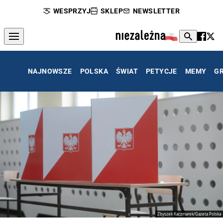
WESPRZYJ
SKLEP
NEWSLETTER
NAJNOWSZE
POLSKA
ŚWIAT
PETYCJE
MEMY
G
Zbyszek Kaczmarek/Gazeta Polska