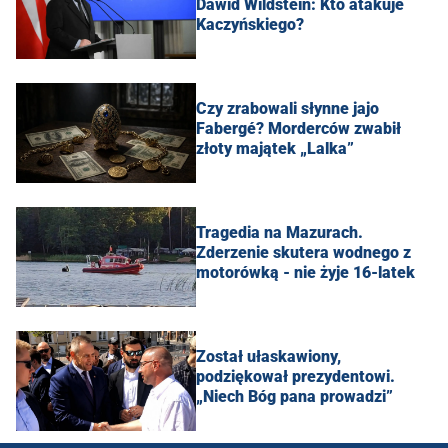
Dawid Wildstein: Kto atakuje
Kaczyńskiego?
Czy zrabowali słynne jajo
Fabergé? Morderców zwabił
złoty majątek „Lalka”
Tragedia na Mazurach.
Zderzenie skutera wodnego z
motorówką - nie żyje 16-latek
Został ułaskawiony,
podziękował prezydentowi.
„Niech Bóg pana prowadzi”