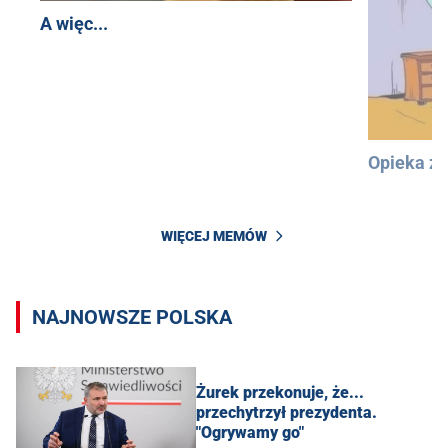
A więc...
Opieka z
WIĘCEJ MEMÓW
NAJNOWSZE POLSKA
Żurek przekonuje, że...
przechytrzył prezydenta.
"Ogrywamy go"