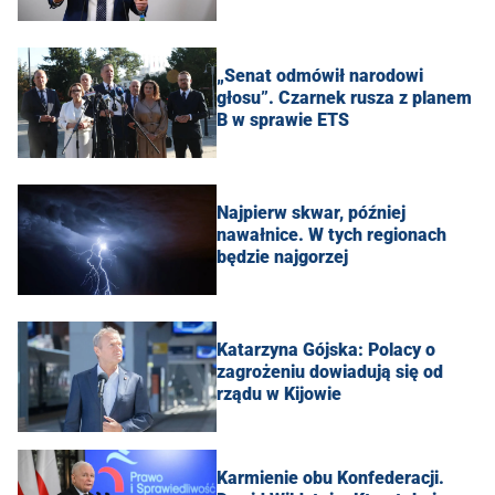
„Senat odmówił narodowi
głosu”. Czarnek rusza z planem
B w sprawie ETS
Najpierw skwar, później
nawałnice. W tych regionach
będzie najgorzej
Katarzyna Gójska: Polacy o
zagrożeniu dowiadują się od
rządu w Kijowie
Karmienie obu Konfederacji.