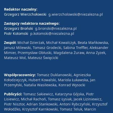
Redaktor naczelny:
Grzegorz Wierzchołowski
g.wierzcholowski@niezalezna.pl
Zastępcy redaktora naczelnego:
Grzegorz Broński
g.bronski@niezalezna.pl
Piotr Kotomski
p.kotomski@niezalezna.pl
Zespół:
Michał Dzierżak, Michał Kowalczyk, Beata Mańkowska,
Janusz Milewski, Tomasz Grodecki, Sabina Treffler, Aleksander
Mimier, Przemysław Obłuski, Magdalena Żuraw, Anna Zyzek,
Mateusz Mol, Mateusz Święcicki
Współpracownicy:
Tomasz Duklanowski, Agnieszka
Kołodziejczyk, Hubert Kowalski, Mariola Łukawska, Jan
Przemyłski, Natalia Wasilewska, Konrad Wysocki
Publicyści:
Tomasz Sakiewicz, Katarzyna Gójska, Piotr
Lisiewicz, Michał Rachoń, Tomasz Łysiak, Jacek Liziniewicz,
Piotr Nisztor, Adrian Stankowski, Antoni Rybczyński, Krzysztof
Wołodźko, Krzysztof Karnkowski, Tomasz Teluk, Marcin