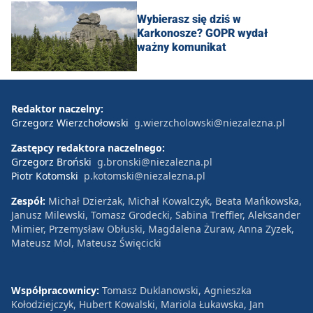
Wybierasz się dziś w
Karkonosze? GOPR wydał
ważny komunikat
Redaktor naczelny:
Grzegorz Wierzchołowski
g.wierzcholowski@niezalezna.pl
Zastępcy redaktora naczelnego:
Grzegorz Broński
g.bronski@niezalezna.pl
Piotr Kotomski
p.kotomski@niezalezna.pl
Zespół:
Michał Dzierżak, Michał Kowalczyk, Beata Mańkowska,
Janusz Milewski, Tomasz Grodecki, Sabina Treffler, Aleksander
Mimier, Przemysław Obłuski, Magdalena Żuraw, Anna Zyzek,
Mateusz Mol, Mateusz Święcicki
Współpracownicy:
Tomasz Duklanowski, Agnieszka
Kołodziejczyk, Hubert Kowalski, Mariola Łukawska, Jan