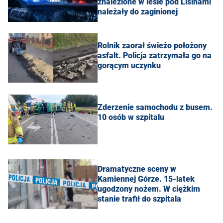
znalezione w lesie pod Lisinami
należały do zaginionej
Rolnik zaorał świeżo położony
asfalt. Policja zatrzymała go na
gorącym uczynku
Zderzenie samochodu z busem.
10 osób w szpitalu
Dramatyczne sceny w
Kamiennej Górze. 15-latek
ugodzony nożem. W ciężkim
stanie trafił do szpitala