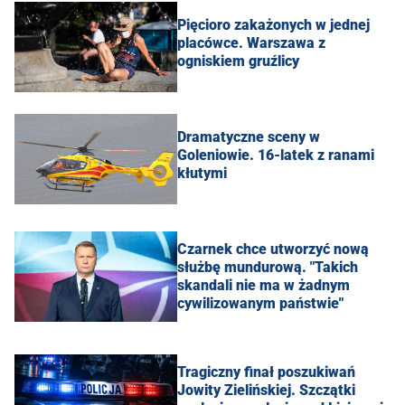
Pięcioro zakażonych w jednej
placówce. Warszawa z
ogniskiem gruźlicy
Dramatyczne sceny w
Goleniowie. 16-latek z ranami
kłutymi
Czarnek chce utworzyć nową
służbę mundurową. "Takich
skandali nie ma w żadnym
cywilizowanym państwie"
Tragiczny finał poszukiwań
Jowity Zielińskiej. Szczątki