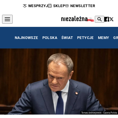
WESPRZYJ
SKLEP
NEWSLETTER
NAJNOWSZE
POLSKA
ŚWIAT
PETYCJE
MEMY
G
Tomasz Jedrzejowski - Gazeta Polska
Donald Tusk