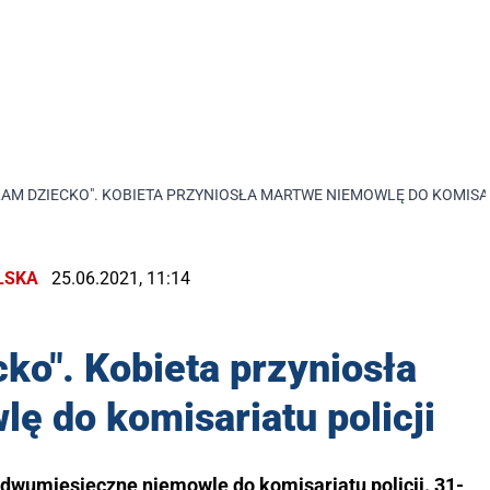
ŁAM DZIECKO". KOBIETA PRZYNIOSŁA MARTWE NIEMOWLĘ DO KOMISA
LSKA
25.06.2021, 11:14
ko". Kobieta przyniosła
ę do komisariatu policji
dwumiesięczne niemowlę do komisariatu policji. 31-