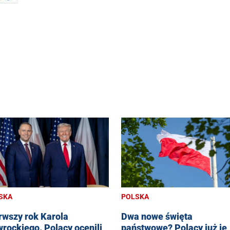
SKA
POLSKA
rwszy rok Karola
Dwa nowe święta
rockiego. Polacy ocenili
państwowe? Polacy już je