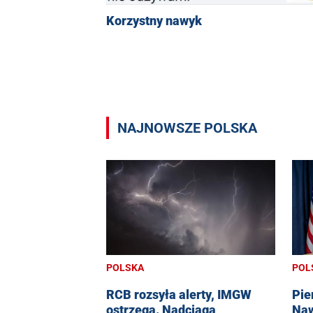
Korzystny nawyk
NAJNOWSZE POLSKA
POLSKA
POL
RCB rozsyła alerty, IMGW
Pie
ostrzega. Nadciąga
Naw