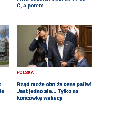
C, a potem...
POLSKA
t
Rząd może obniży ceny paliw!
ie
Jest jedno ale... Tylko na
końcówkę wakacji