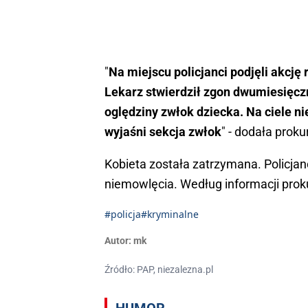
"
Na miejscu policjanci podjęli akcję
Lekarz stwierdził zgon dwumiesięc
oględziny zwłok dziecka. Na ciele n
wyjaśni sekcja zwłok
" - dodała prok
Kobieta została zatrzymana. Policjanc
niemowlęcia. Według informacji prok
#policja
#kryminalne
Autor:
mk
Źródło: PAP, niezalezna.pl