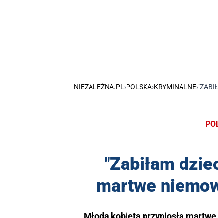
NIEZALEŻNA.PL
›
POLSKA
›
KRYMINALNE
›
"ZABI
PO
"Zabiłam dziec
martwe niemowl
Młoda kobieta przyniosła martwe 