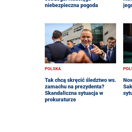
niebezpieczna pogoda
jeg
POLSKA
POL
Tak chcą skręcić śledztwo ws.
Now
zamachu na prezydenta?
Sak
Skandaliczna sytuacja w
syt
prokuraturze