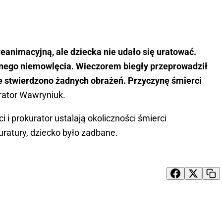
 reanimacyjną, ale dziecka nie udało się uratować.
znego niemowlęcia. Wieczorem biegły przeprowadził
ie stwierdzono żadnych obrażeń. Przyczynę śmierci
urator Wawryniuk.
i i prokurator ustalają okoliczności śmierci
uratury, dziecko było zadbane.