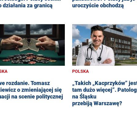
o działania za granicą
uroczyście obchodzą
SKA
POLSKA
e rozdanie. Tomasz
„Takich „Kacprzyków” jes
iewicz o zmieniającej się
tam dużo więcej”. Patolog
uacji na scenie politycznej
na Śląsku
przebiją Warszawę?