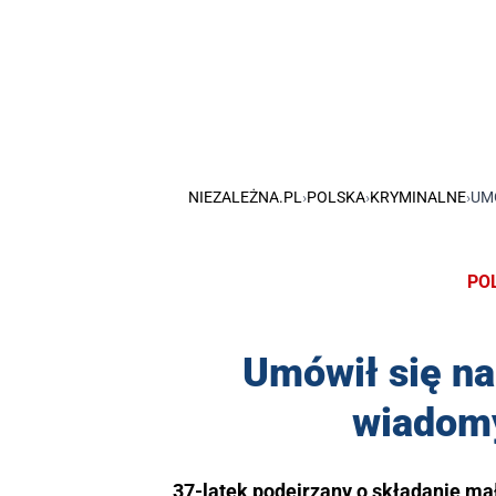
NIEZALEŻNA.PL
›
POLSKA
›
KRYMINALNE
›
UMÓ
PO
Umówił się na
wiadomy
37-latek podejrzany o składanie ma