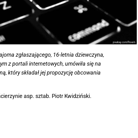
pixabay.com/Pexels
znajoma zgłaszającego, 16-letnia dziewczyna,
nym z portali internetowych, umówiła się na
ą, który składał jej propozycję obcowania
cierzynie asp. sztab. Piotr Kwidziński.