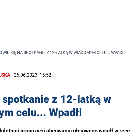
WIŁ SIĘ NA SPOTKANIE Z 12-LATKĄ W WIADOMYM CELU... WPADŁ!
LSKA
26.06.2023, 15:52
 spotkanie z 12-latką w
m celu... Wpadł!
łoletniej propozycji obcowania płciowego wpadł w ręce