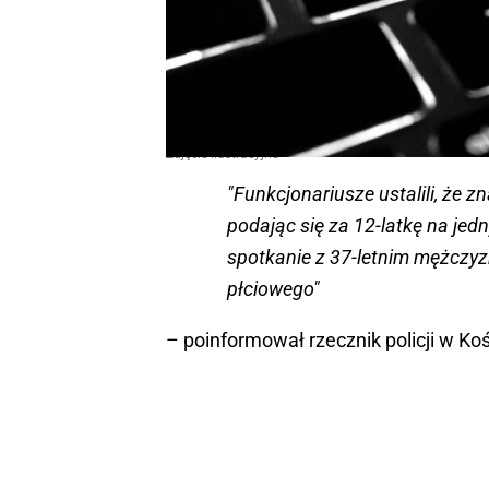
Zdjęcie ilustracyjne
"Funkcjonariusze ustalili, że 
podając się za 12-latkę na jed
spotkanie z 37-letnim mężczyzn
płciowego"
– poinformował rzecznik policji w Koś