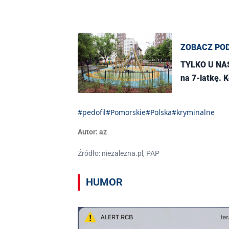
ZOBACZ PO
TYLKO U NAS!
na 7-latkę. K
#pedofil
#Pomorskie
#Polska
#kryminalne
Autor:
az
Źródło: niezalezna.pl, PAP
HUMOR