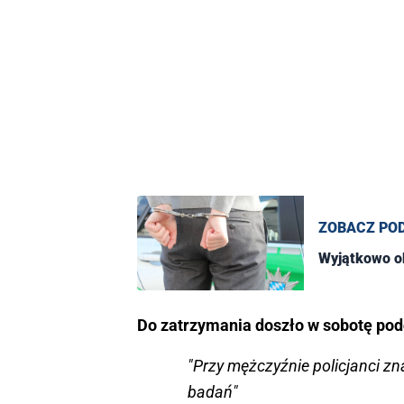
ZOBACZ PO
Wyjątkowo ob
Do zatrzymania doszło w sobotę po
"Przy mężczyźnie policjanci zn
badań"