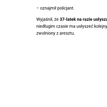
– oznajmił policjant.
Wyjaśnił, że
37-latek na razie usłysza
niedługim czasie ma usłyszeć kolejn
zwolniony z aresztu.