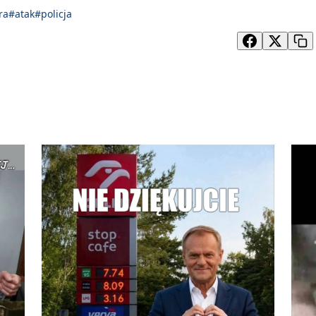
ra
#atak
#policja