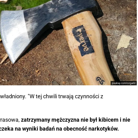
pixabay.com/ozgadd
ładniony. "W tej chwili trwają czynności z
 Prasowa,
zatrzymany mężczyzna nie był kibicem i nie
a czeka na wyniki badań na obecność narkotyków.