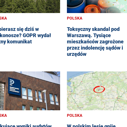
SKA
POLSKA
ierasz się dziś w
Toksyczny skandal pod
konosze? GOPR wydał
Warszawą. Tysiące
ny komunikat
mieszkańców zagrożone
przez indolencję sądów i
urzędów
SKA
POLSKA
kujące wyniki audytów
W polskim lesie gnije