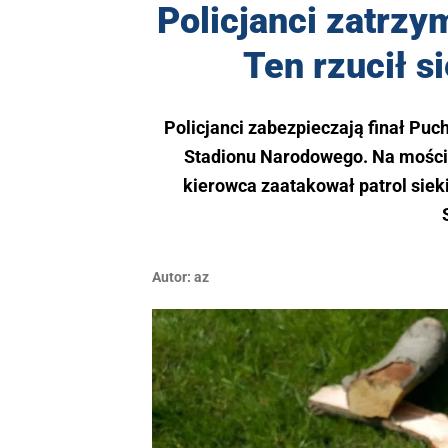
Policjanci zatrzy
Ten rzucił si
Policjanci zabezpieczają finał Puc
Stadionu Narodowego. Na moście
kierowca zaatakował patrol sieki
Autor:
az