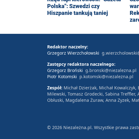
Polska": Szwedzi czy
war
Hiszpanie tankują taniej
Rek
zar
Redaktor naczelny:
Grzegorz Wierzchołowski
g.wierzcholowski
Zastępcy redaktora naczelnego:
Grzegorz Broński
g.bronski@niezalezna.pl
Piotr Kotomski
p.kotomski@niezalezna.pl
Zespół:
Michał Dzierżak, Michał Kowalczyk,
Milewski, Tomasz Grodecki, Sabina Treffler
Obłuski, Magdalena Żuraw, Anna Zyzek, Mat
© 2026 Niezależna.pl. Wszystkie prawa zast