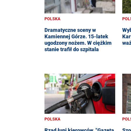
POLSKA
POL
Dramatyczne sceny w
Wyb
Kamiennej Górze. 15-latek
Kar
ugodzony nożem. W ciężkim
waż
stanie trafił do szpitala
POLSKA
POL
Rząd łupi kierowców. "Gazeta
Szo