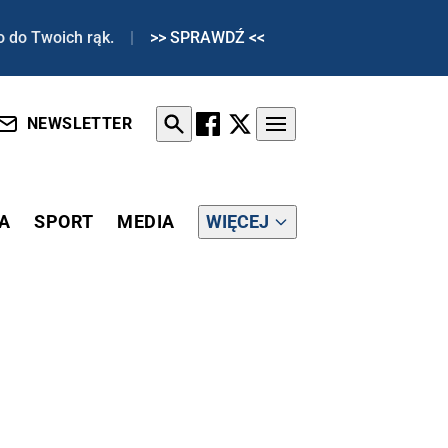
o do Twoich rąk.
|
>> SPRAWDŹ <<
NEWSLETTER
A
SPORT
MEDIA
WIĘCEJ
 Z... SIEKIERĄ!