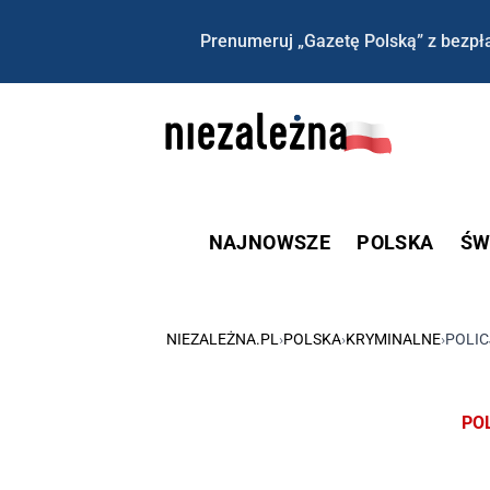
Prenumeruj „Gazetę Polską” z bezpła
NAJNOWSZE
POLSKA
ŚW
NIEZALEŻNA.PL
›
POLSKA
›
KRYMINALNE
›
POLIC
PO