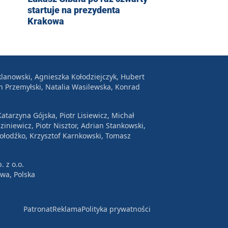
startuje na prezydenta
Krakowa
lanowski, Agnieszka Kołodziejczyk, Hubert
n Przemyłski, Natalia Wasilewska, Konrad
atarzyna Gójska, Piotr Lisiewicz, Michał
ziniewicz, Piotr Nisztor, Adrian Stankowski,
Wołodźko, Krzysztof Karnkowski, Tomasz
. z o.o.
awa, Polska
Patronat
Reklama
Polityka prywatności