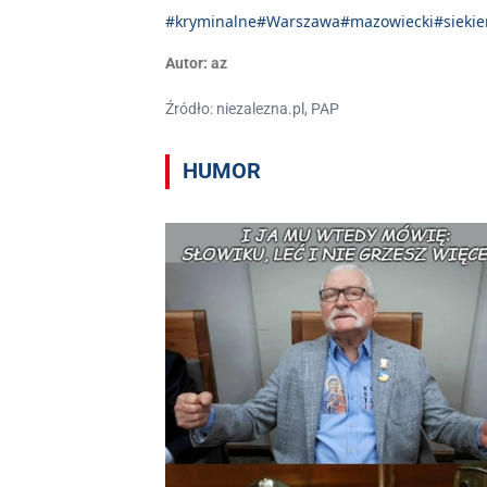
#kryminalne
#Warszawa
#mazowiecki
#siekie
Autor:
az
Źródło: niezalezna.pl, PAP
HUMOR