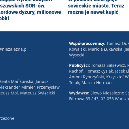
szawskich SOR-ów.
sowieckie miasto. Teraz
ordowe dyżury, milionowe
można je nawet kupić
obki
Współpracownicy:
Tomasz Duk
@niezalezna.pl
Kowalski, Mariola Łukawska, Ja
Wysocki
Publicyści:
Tomasz Sakiewicz, K
Rachoń, Tomasz Łysiak, Jacek Li
Antoni Rybczyński, Krzysztof 
 Beata Mańkowska, Janusz
Teluk, Marcin Herman
, Aleksander Mimier, Przemysław
eusz Mol, Mateusz Święcicki
Wydawca:
Słowo Niezależne Sp
Filtrowa 63 / 43, 02-056 Warsz
rzeżone.