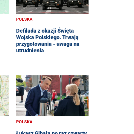
POLSKA
Defilada z okazji Święta
Wojska Polskiego. Trwają
przygotowania - uwaga na
utrudnienia
POLSKA
Łukasz Gibała po raz czwarty