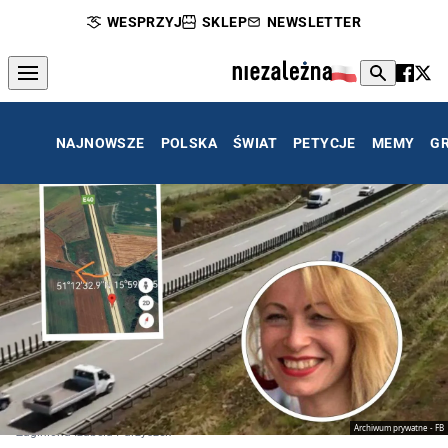
WESPRZYJ
SKLEP
NEWSLETTER
NAJNOWSZE
POLSKA
ŚWIAT
PETYCJE
MEMY
G
Archiwum prywatne - FB
Zaginiona Izabela Parzyszek