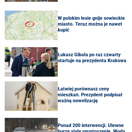
W polskim lesie gnije sowieckie
miasto. Teraz można je nawet
kupić
Łukasz Gibała po raz czwarty
startuje na prezydenta Krakowa
Łatwiej porównasz ceny
mieszkań. Prezydent podpisał
ważną nowelizację
Ponad 200 interwencji. Ulewne
burze siały spustoszenie. Woda