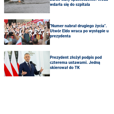
wdarła się do szpitala
"Numer nabrał drugiego życia".
Utwór Eldo wraca po występie u
prezydenta
Prezydent złożył podpis pod
czterema ustawami. Jedną
skierował do TK