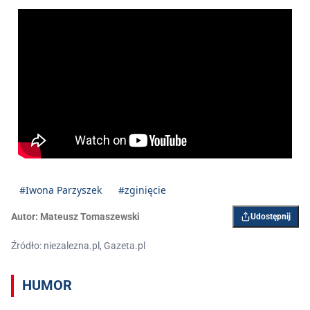
#Iwona Parzyszek
#zginięcie
Autor:
Mateusz Tomaszewski
Udostępnij
Źródło: niezalezna.pl, Gazeta.pl
HUMOR