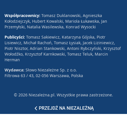
Współpracownicy:
Tomasz Duklanowski, Agnieszka
Kołodziejczyk, Hubert Kowalski, Mariola Łukawska, Jan
Przemyłski, Natalia Wasilewska, Konrad Wysocki
Publicyści:
Tomasz Sakiewicz, Katarzyna Gójska, Piotr
Lisiewicz, Michał Rachoń, Tomasz Łysiak, Jacek Liziniewicz,
Piotr Nisztor, Adrian Stankowski, Antoni Rybczyński, Krzysztof
Wołodźko, Krzysztof Karnkowski, Tomasz Teluk, Marcin
Herman
Wydawca:
Słowo Niezależne Sp. z o.o.
Filtrowa 63 / 43, 02-056 Warszawa, Polska
© 2026 Niezależna.pl. Wszystkie prawa zastrzeżone.
Patronat
Reklama
Polityka prywatności
PRZEJDŹ NA NIEZALEŻNĄ