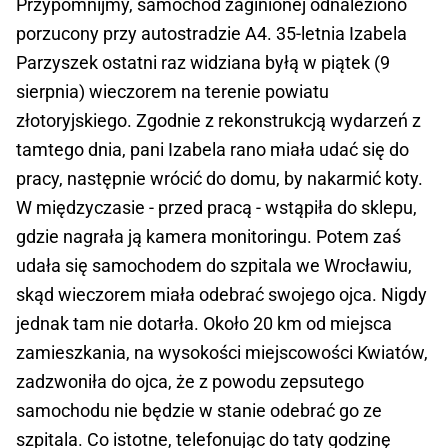
Przypomnijmy, samochód zaginionej odnaleziono
porzucony przy autostradzie A4. 35-letnia Izabela
Parzyszek ostatni raz widziana byłą w piątek (9
sierpnia) wieczorem na terenie powiatu
złotoryjskiego. Zgodnie z rekonstrukcją wydarzeń z
tamtego dnia, pani Izabela rano miała udać się do
pracy, następnie wrócić do domu, by nakarmić koty.
W międzyczasie - przed pracą - wstąpiła do sklepu,
gdzie nagrała ją kamera monitoringu. Potem zaś
udała się samochodem do szpitala we Wrocławiu,
skąd wieczorem miała odebrać swojego ojca. Nigdy
jednak tam nie dotarła. Około 20 km od miejsca
zamieszkania, na wysokości miejscowości Kwiatów,
zadzwoniła do ojca, że z powodu zepsutego
samochodu nie będzie w stanie odebrać go ze
szpitala. Co istotne, telefonując do taty godzinę