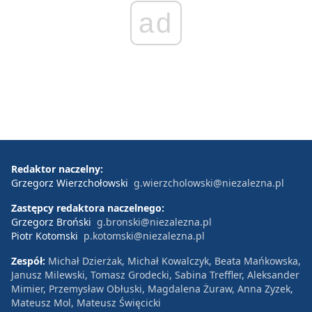
ad
Redaktor naczelny:
Grzegorz Wierzchołowski
g.wierzcholowski@niezalezna.pl
Zastępcy redaktora naczelnego:
Grzegorz Broński
g.bronski@niezalezna.pl
Piotr Kotomski
p.kotomski@niezalezna.pl
Zespół:
Michał Dzierżak, Michał Kowalczyk, Beata Mańkowska,
Janusz Milewski, Tomasz Grodecki, Sabina Treffler, Aleksander
Mimier, Przemysław Obłuski, Magdalena Żuraw, Anna Zyzek,
Mateusz Mol, Mateusz Święcicki