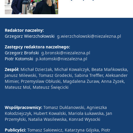
Redaktor naczelny:
Grzegorz Wierzchołowski
g.wierzcholowski@niezalezna.pl
Zastępcy redaktora naczelnego:
Grzegorz Broński
g.bronski@niezalezna.pl
Piotr Kotomski
p.kotomski@niezalezna.pl
Zespół:
Michał Dzierżak, Michał Kowalczyk, Beata Mańkowska,
Janusz Milewski, Tomasz Grodecki, Sabina Treffler, Aleksander
Mimier, Przemysław Obłuski, Magdalena Żuraw, Anna Zyzek,
Mateusz Mol, Mateusz Święcicki
Współpracownicy:
Tomasz Duklanowski, Agnieszka
Kołodziejczyk, Hubert Kowalski, Mariola Łukawska, Jan
Przemyłski, Natalia Wasilewska, Konrad Wysocki
Publicyści:
Tomasz Sakiewicz, Katarzyna Gójska, Piotr