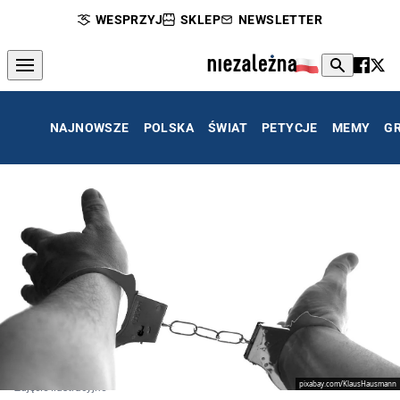
WESPRZYJ
SKLEP
NEWSLETTER
NAJNOWSZE
POLSKA
ŚWIAT
PETYCJE
MEMY
G
pixabay.com/KlausHausmann
Zdjęcie ilustracyjne