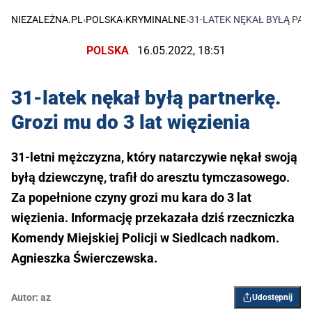
NIEZALEŻNA.PL
›
POLSKA
›
KRYMINALNE
›
31-LATEK NĘKAŁ BYŁĄ PART
POLSKA
16.05.2022, 18:51
31-latek nękał byłą partnerkę.
Grozi mu do 3 lat więzienia
31-letni mężczyzna, który natarczywie nękał swoją
byłą dziewczynę, trafił do aresztu tymczasowego.
Za popełnione czyny grozi mu kara do 3 lat
więzienia. Informację przekazała dziś rzeczniczka
Komendy Miejskiej Policji w Siedlcach nadkom.
Agnieszka Świerczewska.
Autor:
az
Udostępnij