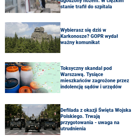
ugodzony nożem. W ciężkim
stanie trafił do szpitala
Wybierasz się dziś w
Karkonosze? GOPR wydał
ważny komunikat
Toksyczny skandal pod
Warszawą. Tysiące
mieszkańców zagrożone przez
indolencję sądów i urzędów
Defilada z okazji Święta Wojska
Polskiego. Trwają
przygotowania - uwaga na
utrudnienia