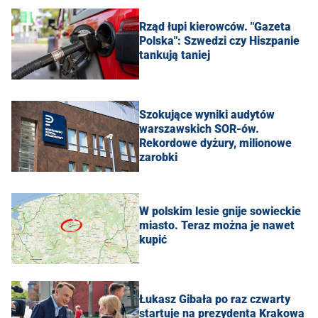
Rząd łupi kierowców. "Gazeta
Polska": Szwedzi czy Hiszpanie
tankują taniej
Szokujące wyniki audytów
warszawskich SOR-ów.
Rekordowe dyżury, milionowe
zarobki
W polskim lesie gnije sowieckie
miasto. Teraz można je nawet
kupić
Łukasz Gibała po raz czwarty
startuje na prezydenta Krakowa