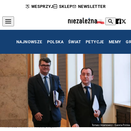
WESPRZYJ
SKLEP
NEWSLETTER
NAJNOWSZE
POLSKA
ŚWIAT
PETYCJE
MEMY
G
Tomasz Adamowicz - Gazeta Polska
Mariusz Kamiński i Maciej Wąsik