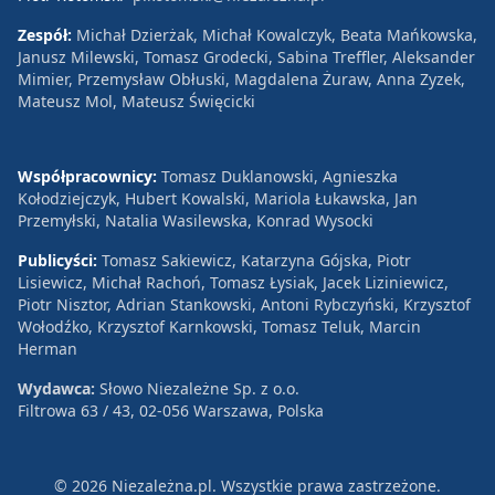
Zespół:
Michał Dzierżak, Michał Kowalczyk, Beata Mańkowska,
Janusz Milewski, Tomasz Grodecki, Sabina Treffler, Aleksander
Mimier, Przemysław Obłuski, Magdalena Żuraw, Anna Zyzek,
Mateusz Mol, Mateusz Święcicki
Współpracownicy:
Tomasz Duklanowski, Agnieszka
Kołodziejczyk, Hubert Kowalski, Mariola Łukawska, Jan
Przemyłski, Natalia Wasilewska, Konrad Wysocki
Publicyści:
Tomasz Sakiewicz, Katarzyna Gójska, Piotr
Lisiewicz, Michał Rachoń, Tomasz Łysiak, Jacek Liziniewicz,
Piotr Nisztor, Adrian Stankowski, Antoni Rybczyński, Krzysztof
Wołodźko, Krzysztof Karnkowski, Tomasz Teluk, Marcin
Herman
Wydawca:
Słowo Niezależne Sp. z o.o.
Filtrowa 63 / 43, 02-056 Warszawa, Polska
© 2026 Niezależna.pl. Wszystkie prawa zastrzeżone.