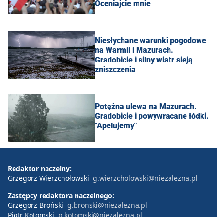
Oceniajcie mnie
Niesłychane warunki pogodowe
na Warmii i Mazurach.
Gradobicie i silny wiatr sieją
zniszczenia
Potężna ulewa na Mazurach.
Gradobicie i powywracane łódki.
"Apelujemy"
Redaktor naczelny:
Grzegorz Wierzchołowski
g.wierzcholowski@niezalezna.pl
Zastępcy redaktora naczelnego:
Grzegorz Broński
g.bronski@niezalezna.pl
Piotr Kotomski
p.kotomski@niezalezna.pl