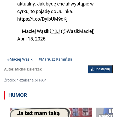
aktualny. Jak będę chciał wystąpić w
cyrku, to pojadę do Julinka.
https://t.co/DylbUM9qKj
— Maciej Wąsik 🇵🇱 (@WasikMaciej)
April 15, 2025
#Maciej Wąsik
#Mariusz Kamiński
Autor:
Michał Dzierżak
Udostępnij
Źródło: niezalezna.pl, PAP
HUMOR