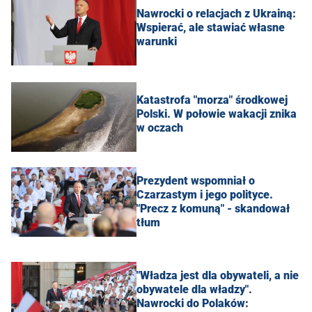
Nawrocki o relacjach z Ukrainą:
Wspierać, ale stawiać własne
warunki
Katastrofa "morza" środkowej
Polski. W połowie wakacji znika
w oczach
Prezydent wspomniał o
Czarzastym i jego polityce.
"Precz z komuną" - skandował
tłum
"Władza jest dla obywateli, a nie
obywatele dla władzy".
Nawrocki do Polaków: