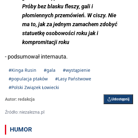
Próby bez blasku fleszy, gali i
płomiennych przemówień. W ciszy. Nie
ma to, jak za jednym zamachem zdobyć
statuetkę osobowości roku jak i
kompromitacji roku
- podsumował internauta.
#Kinga Rusin
#gala
#wystąpienie
#populacja ptaków
#Lasy Państwowe
#Polski Związek Łowiecki
Autor:
redakcja
Udostępnij
Źródło: niezalezna.pl
HUMOR