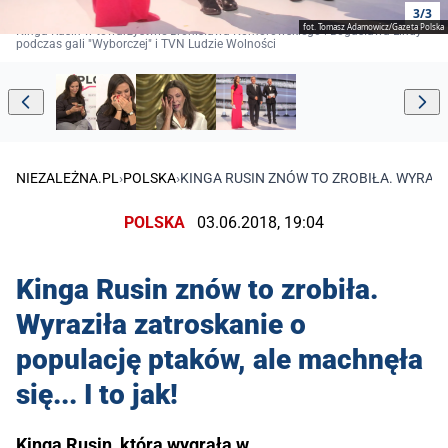
3/3
fot. Tomasz Adamowicz/Gazeta Polska
Kinga Rusin w towarzystwie Bronisława Komorowskiego i Bogusława Lindy
podczas gali "Wyborczej" i TVN Ludzie Wolności
NIEZALEŻNA.PL
›
POLSKA
›
KINGA RUSIN ZNÓW TO ZROBIŁA. WYRAZIŁ
POLSKA
03.06.2018, 19:04
Kinga Rusin znów to zrobiła.
Wyraziła zatroskanie o
populację ptaków, ale machnęła
się... I to jak!
Kinga Rusin, która wygrała w