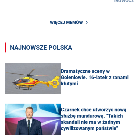
Nowocześ
WIĘCEJ MEMÓW
NAJNOWSZE POLSKA
Dramatyczne sceny w
Goleniowie. 16-latek z ranami
kłutymi
Czarnek chce utworzyć nową
służbę mundurową. "Takich
skandali nie ma w żadnym
cywilizowanym państwie"