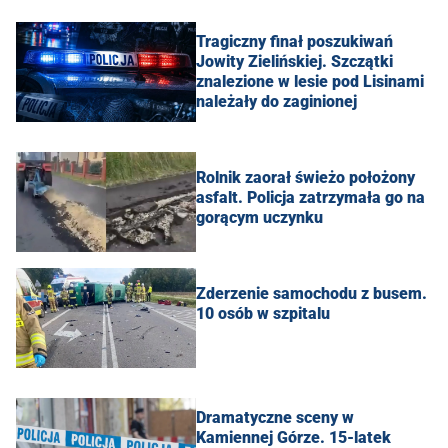
Tragiczny finał poszukiwań
Jowity Zielińskiej. Szczątki
znalezione w lesie pod Lisinami
należały do zaginionej
Rolnik zaorał świeżo położony
asfalt. Policja zatrzymała go na
gorącym uczynku
Zderzenie samochodu z busem.
10 osób w szpitalu
Dramatyczne sceny w
Kamiennej Górze. 15-latek