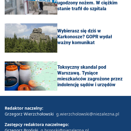
ugodzony nożem. W ciężkim
stanie trafił do szpitala
Wybierasz się dziś w
Karkonosze? GOPR wydał
ważny komunikat
Toksyczny skandal pod
Warszawą. Tysiące
mieszkańców zagrożone przez
indolencję sądów i urzędów
Redaktor naczelny:
Grzegorz Wierzchołowski
g.wierzcholowski@niezalezna.pl
Zastępcy redaktora naczelnego:
Grzegorz Broński
g.bronski@niezalezna.pl