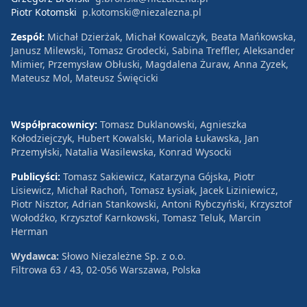
Piotr Kotomski
p.kotomski@niezalezna.pl
Zespół:
Michał Dzierżak, Michał Kowalczyk, Beata Mańkowska,
Janusz Milewski, Tomasz Grodecki, Sabina Treffler, Aleksander
Mimier, Przemysław Obłuski, Magdalena Żuraw, Anna Zyzek,
Mateusz Mol, Mateusz Święcicki
Współpracownicy:
Tomasz Duklanowski, Agnieszka
Kołodziejczyk, Hubert Kowalski, Mariola Łukawska, Jan
Przemyłski, Natalia Wasilewska, Konrad Wysocki
Publicyści:
Tomasz Sakiewicz, Katarzyna Gójska, Piotr
Lisiewicz, Michał Rachoń, Tomasz Łysiak, Jacek Liziniewicz,
Piotr Nisztor, Adrian Stankowski, Antoni Rybczyński, Krzysztof
Wołodźko, Krzysztof Karnkowski, Tomasz Teluk, Marcin
Herman
Wydawca:
Słowo Niezależne Sp. z o.o.
Filtrowa 63 / 43, 02-056 Warszawa, Polska