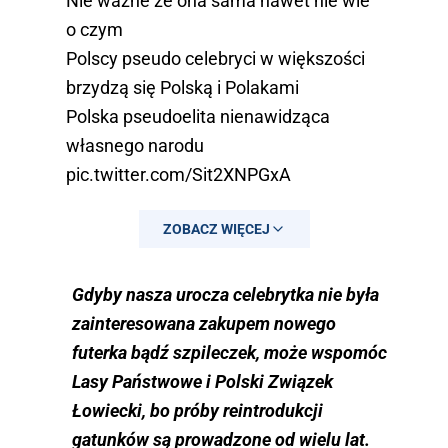
Nie ważne że ona sama nawet nie wie
o czym
Polscy pseudo celebryci w większości
brzydzą się Polską i Polakami
Polska pseudoelita nienawidząca
własnego narodu
pic.twitter.com/Sit2XNPGxA
— Prawa strona ?? (@PrawyPopulista)
3
ZOBACZ WIĘCEJ
czerwca 2018
Gdyby nasza urocza celebrytka nie była
zainteresowana zakupem nowego
futerka bądź szpileczek, może wspomóc
Lasy Państwowe i Polski Związek
Łowiecki, bo próby reintrodukcji
gatunków są prowadzone od wielu lat.