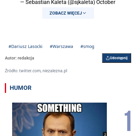
— Sebastian Kaleta (@sjkaleta)
October
28, 2019
ZOBACZ WIĘCEJ
#Dariusz Lasocki
#Warszawa
#smog
Autor:
redakcja
Udostępnij
Źródło: twitter.com, niezalezna.pl
HUMOR