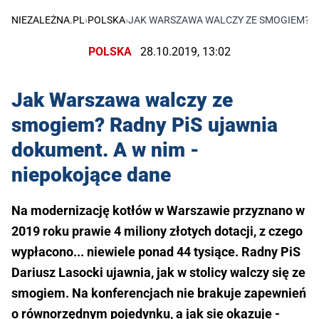
NIEZALEŻNA.PL
›
POLSKA
›
JAK WARSZAWA WALCZY ZE SMOGIEM? RA
POLSKA
28.10.2019, 13:02
Jak Warszawa walczy ze
smogiem? Radny PiS ujawnia
dokument. A w nim -
niepokojące dane
Na modernizację kotłów w Warszawie przyznano w
2019 roku prawie 4 miliony złotych dotacji, z czego
wypłacono... niewiele ponad 44 tysiące. Radny PiS
Dariusz Lasocki ujawnia, jak w stolicy walczy się ze
smogiem. Na konferencjach nie brakuje zapewnień
o równorzędnym pojedynku, a jak się okazuje -