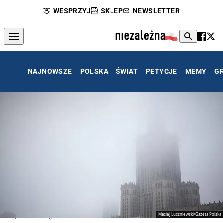
WESPRZYJ
SKLEP
NEWSLETTER
NAJNOWSZE
POLSKA
ŚWIAT
PETYCJE
MEMY
G
Maciej Luczniewski/Gazeta Polska
Zdjęcie ilustracyjne