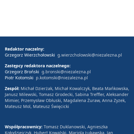
Redaktor naczelny:
Grzegorz Wierzchołowski
g.wierzcholowski@niezalezna.pl
Zastępcy redaktora naczelnego:
Grzegorz Broński
g.bronski@niezalezna.pl
Piotr Kotomski
p.kotomski@niezalezna.pl
Zespół:
Michał Dzierżak, Michał Kowalczyk, Beata Mańkowska,
Janusz Milewski, Tomasz Grodecki, Sabina Treffler, Aleksander
Mimier, Przemysław Obłuski, Magdalena Żuraw, Anna Zyzek,
Mateusz Mol, Mateusz Święcicki
Współpracownicy:
Tomasz Duklanowski, Agnieszka
Kołodziejczyk, Hubert Kowalski, Mariola Łukawska, Jan