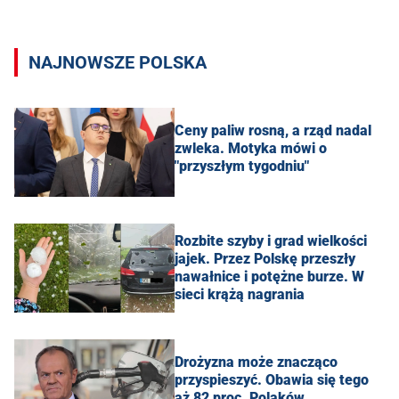
NAJNOWSZE POLSKA
Ceny paliw rosną, a rząd nadal
zwleka. Motyka mówi o
"przyszłym tygodniu"
Rozbite szyby i grad wielkości
jajek. Przez Polskę przeszły
nawałnice i potężne burze. W
sieci krążą nagrania
Drożyzna może znacząco
przyspieszyć. Obawia się tego
aż 82 proc. Polaków