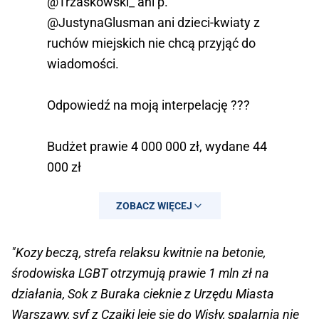
@Trzaskowski_
ani p.
@JustynaGlusman
ani dzieci-kwiaty z
ruchów miejskich nie chcą przyjąć do
wiadomości.
Odpowiedź na moją interpelację ???
Budżet prawie 4 000 000 zł, wydane 44
000 zł
ZOBACZ WIĘCEJ
SŁOWNIE ---- NIC !
pic.twitter.com/0l75bPGbT1
"Kozy beczą, strefa relaksu kwitnie na betonie,
— Dariusz Lasocki ????
środowiska LGBT otrzymują prawie 1 mln zł na
(@Dariusz_Lasocki)
October 28, 2019
działania, Sok z Buraka cieknie z Urzędu Miasta
Warszawy, syf z Czajki leje się do Wisły, spalarnia nie