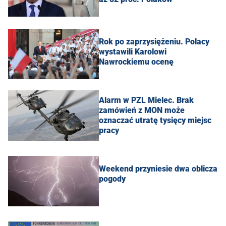
Rok po zaprzysiężeniu. Polacy
wystawili Karolowi
Nawrockiemu ocenę
Alarm w PZL Mielec. Brak
zamówień z MON może
oznaczać utratę tysięcy miejsc
pracy
Weekend przyniesie dwa oblicza
pogody