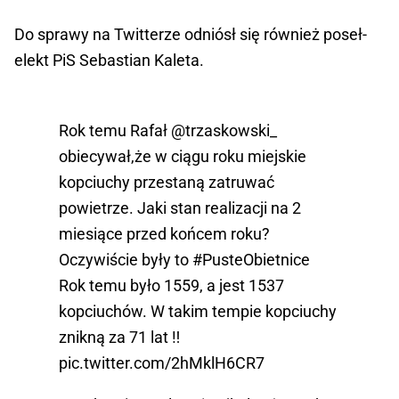
Do sprawy na Twitterze odniósł się również poseł-
elekt PiS Sebastian Kaleta.
Rok temu Rafał
@trzaskowski_
obiecywał,że w ciągu roku miejskie
kopciuchy przestaną zatruwać
powietrze. Jaki stan realizacji na 2
miesiące przed końcem roku?
Oczywiście były to
#PusteObietnice
Rok temu było 1559, a jest 1537
kopciuchów. W takim tempie kopciuchy
znikną za 71 lat ‼️
pic.twitter.com/2hMklH6CR7