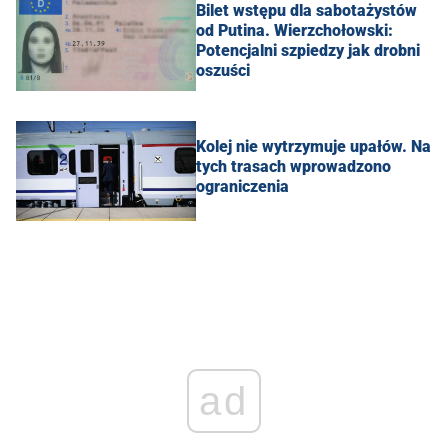
Bilet wstępu dla sabotażystów
od Putina. Wierzchołowski:
Potencjalni szpiedzy jak drobni
oszuści
Kolej nie wytrzymuje upałów. Na
tych trasach wprowadzono
ograniczenia
ad