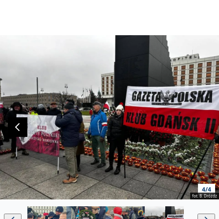
4/4
fot. B. Dróżdż