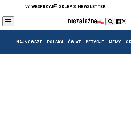
WESPRZYJ
SKLEP
NEWSLETTER
NAJNOWSZE
POLSKA
ŚWIAT
PETYCJE
MEMY
G