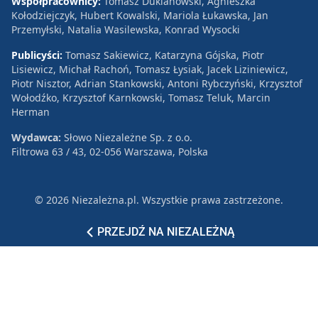
Współpracownicy:
Tomasz Duklanowski, Agnieszka
Kołodziejczyk, Hubert Kowalski, Mariola Łukawska, Jan
Przemyłski, Natalia Wasilewska, Konrad Wysocki
Publicyści:
Tomasz Sakiewicz, Katarzyna Gójska, Piotr
Lisiewicz, Michał Rachoń, Tomasz Łysiak, Jacek Liziniewicz,
Piotr Nisztor, Adrian Stankowski, Antoni Rybczyński, Krzysztof
Wołodźko, Krzysztof Karnkowski, Tomasz Teluk, Marcin
Herman
Wydawca:
Słowo Niezależne Sp. z o.o.
Filtrowa 63 / 43, 02-056 Warszawa, Polska
© 2026 Niezależna.pl. Wszystkie prawa zastrzeżone.
Patronat
Reklama
Polityka prywatności
PRZEJDŹ NA NIEZALEŻNĄ