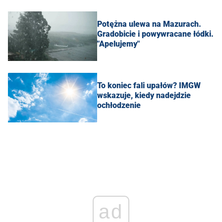
Potężna ulewa na Mazurach.
Gradobicie i powywracane łódki.
"Apelujemy"
To koniec fali upałów? IMGW
wskazuje, kiedy nadejdzie
ochłodzenie
ad