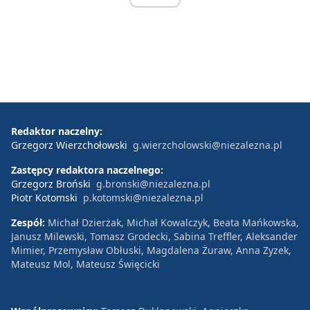
Redaktor naczelny:
Grzegorz Wierzchołowski
g.wierzcholowski@niezalezna.pl
Zastępcy redaktora naczelnego:
Grzegorz Broński
g.bronski@niezalezna.pl
Piotr Kotomski
p.kotomski@niezalezna.pl
Zespół:
Michał Dzierżak, Michał Kowalczyk, Beata Mańkowska,
Janusz Milewski, Tomasz Grodecki, Sabina Treffler, Aleksander
Mimier, Przemysław Obłuski, Magdalena Żuraw, Anna Zyzek,
Mateusz Mol, Mateusz Święcicki