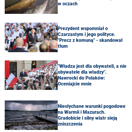
w oczach
Prezydent wspomniał o
Czarzastym i jego polityce.
"Precz z komuną" - skandował
tłum
"Władza jest dla obywateli, a nie
obywatele dla władzy".
Nawrocki do Polaków:
Oceniajcie mnie
Niesłychane warunki pogodowe
na Warmii i Mazurach.
Gradobicie i silny wiatr sieją
zniszczenia