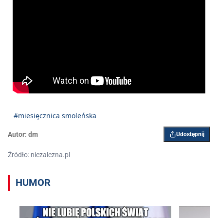
#miesięcznica smoleńska
Autor:
dm
Udostępnij
Źródło: niezalezna.pl
HUMOR