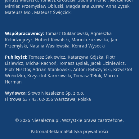
Mimier, Przemysław Obłuski, Magdalena Żuraw, Anna Zyzek,
Mateusz Mol, Mateusz Święcicki
Współpracownicy:
Tomasz Duklanowski, Agnieszka
Kołodziejczyk, Hubert Kowalski, Mariola Łukawska, Jan
Przemyłski, Natalia Wasilewska, Konrad Wysocki
Publicyści:
Tomasz Sakiewicz, Katarzyna Gójska, Piotr
Lisiewicz, Michał Rachoń, Tomasz Łysiak, Jacek Liziniewicz,
Piotr Nisztor, Adrian Stankowski, Antoni Rybczyński, Krzysztof
Wołodźko, Krzysztof Karnkowski, Tomasz Teluk, Marcin
Herman
Wydawca:
Słowo Niezależne Sp. z o.o.
Filtrowa 63 / 43, 02-056 Warszawa, Polska
© 2026 Niezależna.pl. Wszystkie prawa zastrzeżone.
Patronat
Reklama
Polityka prywatności