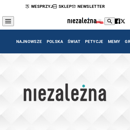
WESPRZYJ
SKLEP
NEWSLETTER
NAJNOWSZE
POLSKA
ŚWIAT
PETYCJE
MEMY
G