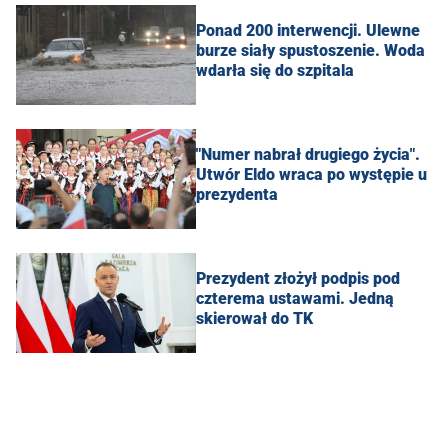
Ponad 200 interwencji. Ulewne
burze siały spustoszenie. Woda
wdarła się do szpitala
"Numer nabrał drugiego życia".
Utwór Eldo wraca po występie u
prezydenta
Prezydent złożył podpis pod
czterema ustawami. Jedną
skierował do TK