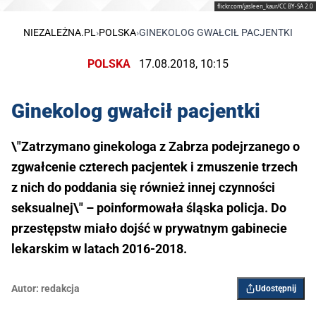
flickr.com/jasleen_kaur/CC BY-SA 2.0
NIEZALEŻNA.PL
›
POLSKA
›
GINEKOLOG GWAŁCIŁ PACJENTKI
POLSKA
17.08.2018, 10:15
Ginekolog gwałcił pacjentki
\"Zatrzymano ginekologa z Zabrza podejrzanego o
zgwałcenie czterech pacjentek i zmuszenie trzech
z nich do poddania się również innej czynności
seksualnej\" – poinformowała śląska policja. Do
przestępstw miało dojść w prywatnym gabinecie
lekarskim w latach 2016-2018.
Autor:
redakcja
Udostępnij