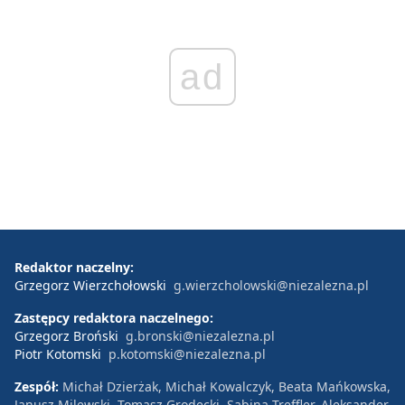
ad
Redaktor naczelny:
Grzegorz Wierzchołowski
g.wierzcholowski@niezalezna.pl
Zastępcy redaktora naczelnego:
Grzegorz Broński
g.bronski@niezalezna.pl
Piotr Kotomski
p.kotomski@niezalezna.pl
Zespół:
Michał Dzierżak, Michał Kowalczyk, Beata Mańkowska,
Janusz Milewski, Tomasz Grodecki, Sabina Treffler, Aleksander