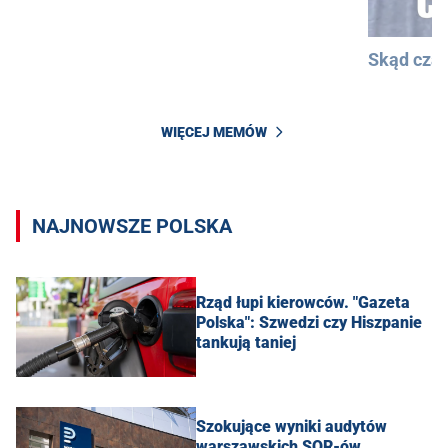
Skąd cza
WIĘCEJ MEMÓW
NAJNOWSZE POLSKA
Rząd łupi kierowców. "Gazeta
Polska": Szwedzi czy Hiszpanie
tankują taniej
Szokujące wyniki audytów
warszawskich SOR-ów.