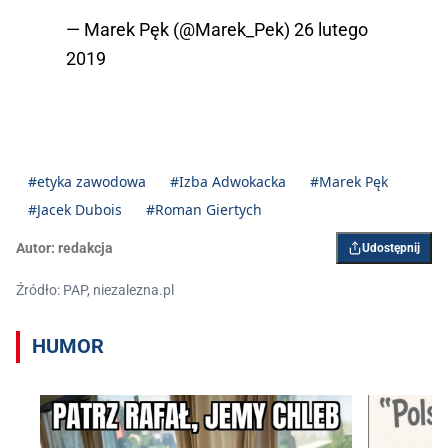
— Marek Pęk (@Marek_Pek)
26 lutego
2019
#etyka zawodowa
#Izba Adwokacka
#Marek Pęk
#Jacek Dubois
#Roman Giertych
Autor:
redakcja
Udostępnij
Źródło: PAP, niezalezna.pl
HUMOR