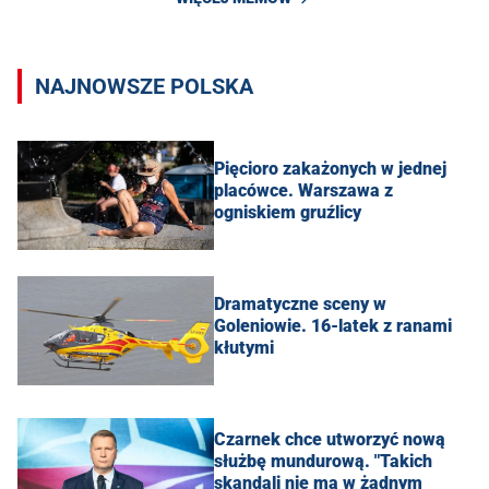
NAJNOWSZE POLSKA
Pięcioro zakażonych w jednej
placówce. Warszawa z
ogniskiem gruźlicy
Dramatyczne sceny w
Goleniowie. 16-latek z ranami
kłutymi
Czarnek chce utworzyć nową
służbę mundurową. "Takich
skandali nie ma w żadnym