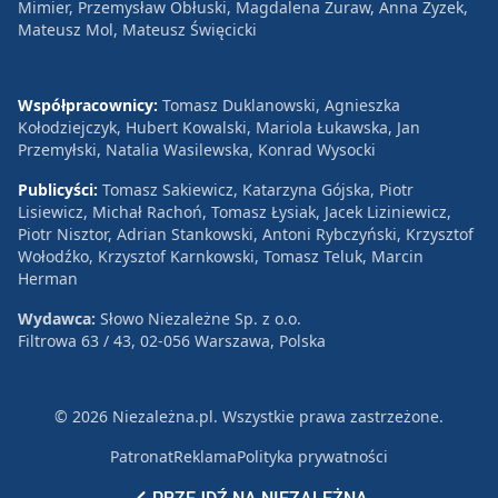
Mimier, Przemysław Obłuski, Magdalena Żuraw, Anna Zyzek,
Mateusz Mol, Mateusz Święcicki
Współpracownicy:
Tomasz Duklanowski, Agnieszka
Kołodziejczyk, Hubert Kowalski, Mariola Łukawska, Jan
Przemyłski, Natalia Wasilewska, Konrad Wysocki
Publicyści:
Tomasz Sakiewicz, Katarzyna Gójska, Piotr
Lisiewicz, Michał Rachoń, Tomasz Łysiak, Jacek Liziniewicz,
Piotr Nisztor, Adrian Stankowski, Antoni Rybczyński, Krzysztof
Wołodźko, Krzysztof Karnkowski, Tomasz Teluk, Marcin
Herman
Wydawca:
Słowo Niezależne Sp. z o.o.
Filtrowa 63 / 43, 02-056 Warszawa, Polska
© 2026 Niezależna.pl. Wszystkie prawa zastrzeżone.
Patronat
Reklama
Polityka prywatności