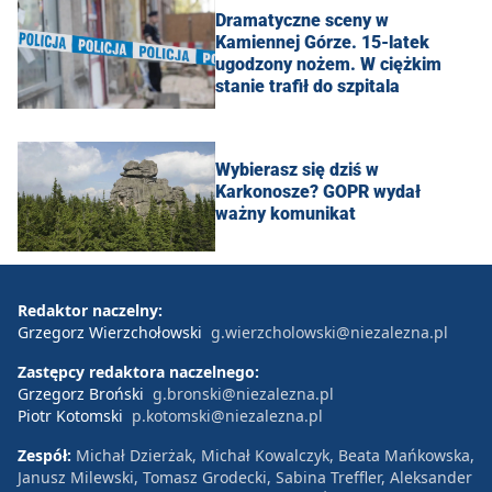
Dramatyczne sceny w
Kamiennej Górze. 15-latek
ugodzony nożem. W ciężkim
stanie trafił do szpitala
Wybierasz się dziś w
Karkonosze? GOPR wydał
ważny komunikat
Redaktor naczelny:
Grzegorz Wierzchołowski
g.wierzcholowski@niezalezna.pl
Zastępcy redaktora naczelnego:
Grzegorz Broński
g.bronski@niezalezna.pl
Piotr Kotomski
p.kotomski@niezalezna.pl
Zespół:
Michał Dzierżak, Michał Kowalczyk, Beata Mańkowska,
Janusz Milewski, Tomasz Grodecki, Sabina Treffler, Aleksander