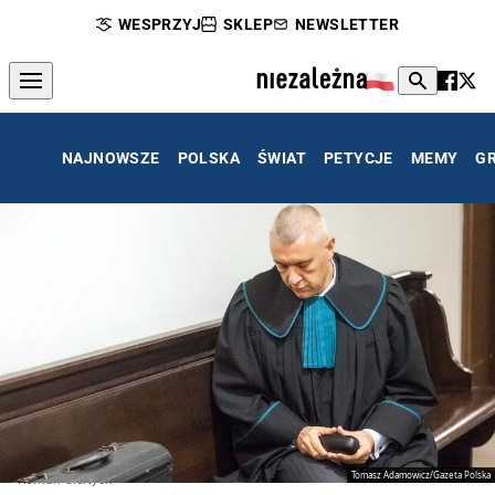
WESPRZYJ
SKLEP
NEWSLETTER
NAJNOWSZE
POLSKA
ŚWIAT
PETYCJE
MEMY
G
Tomasz Adamowicz/Gazeta Polska
Roman Giertych