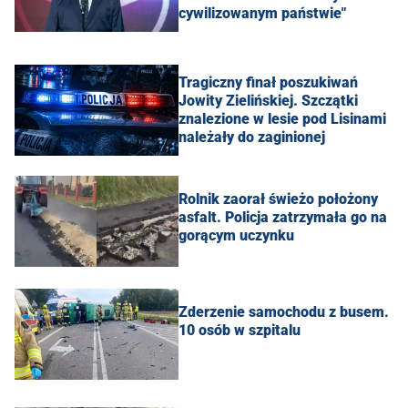
cywilizowanym państwie"
Tragiczny finał poszukiwań
Jowity Zielińskiej. Szczątki
znalezione w lesie pod Lisinami
należały do zaginionej
Rolnik zaorał świeżo położony
asfalt. Policja zatrzymała go na
gorącym uczynku
Zderzenie samochodu z busem.
10 osób w szpitalu