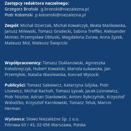
Zastępcy redaktora naczelnego:
Grzegorz Broński
g.bronski@niezalezna.pl
Piotr Kotomski
p.kotomski@niezalezna.pl
Zespół:
Michał Dzierżak, Michał Kowalczyk, Beata Mańkowska,
Janusz Milewski, Tomasz Grodecki, Sabina Treffler, Aleksander
Mimier, Przemysław Obłuski, Magdalena Żuraw, Anna Zyzek,
Mateusz Mol, Mateusz Święcicki
Współpracownicy:
Tomasz Duklanowski, Agnieszka
Kołodziejczyk, Hubert Kowalski, Mariola Łukawska, Jan
Przemyłski, Natalia Wasilewska, Konrad Wysocki
Publicyści:
Tomasz Sakiewicz, Katarzyna Gójska, Piotr
Lisiewicz, Michał Rachoń, Tomasz Łysiak, Jacek Liziniewicz,
Piotr Nisztor, Adrian Stankowski, Antoni Rybczyński, Krzysztof
Wołodźko, Krzysztof Karnkowski, Tomasz Teluk, Marcin
Herman
Wydawca:
Słowo Niezależne Sp. z o.o.
Filtrowa 63 / 43, 02-056 Warszawa, Polska