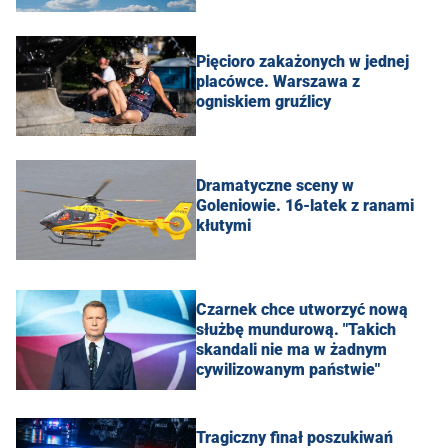
Pięcioro zakażonych w jednej
placówce. Warszawa z
ogniskiem gruźlicy
Dramatyczne sceny w
Goleniowie. 16-latek z ranami
kłutymi
Czarnek chce utworzyć nową
służbę mundurową. "Takich
skandali nie ma w żadnym
cywilizowanym państwie"
Tragiczny finał poszukiwań