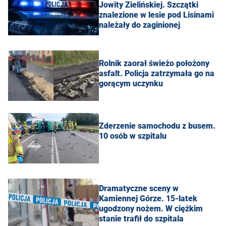
Jowity Zielińskiej. Szczątki
znalezione w lesie pod Lisinami
należały do zaginionej
Rolnik zaorał świeżo położony
asfalt. Policja zatrzymała go na
gorącym uczynku
Zderzenie samochodu z busem.
10 osób w szpitalu
Dramatyczne sceny w
Kamiennej Górze. 15-latek
ugodzony nożem. W ciężkim
stanie trafił do szpitala