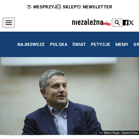
WESPRZYJ
SKLEP
NEWSLETTER
NAJNOWSZE
POLSKA
ŚWIAT
PETYCJE
MEMY
G
Fot. Marcin Pegaz - Gazeta Polska
Władysław Frasyniuk