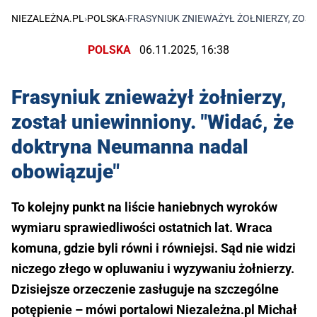
NIEZALEŻNA.PL
›
POLSKA
›
FRASYNIUK ZNIEWAŻYŁ ŻOŁNIERZY, ZOS
POLSKA
06.11.2025, 16:38
Frasyniuk znieważył żołnierzy,
został uniewinniony. "Widać, że
doktryna Neumanna nadal
obowiązuje"
To kolejny punkt na liście haniebnych wyroków
wymiaru sprawiedliwości ostatnich lat. Wraca
komuna, gdzie byli równi i równiejsi. Sąd nie widzi
niczego złego w opluwaniu i wyzywaniu żołnierzy.
Dzisiejsze orzeczenie zasługuje na szczególne
potępienie – mówi portalowi Niezależna.pl Michał