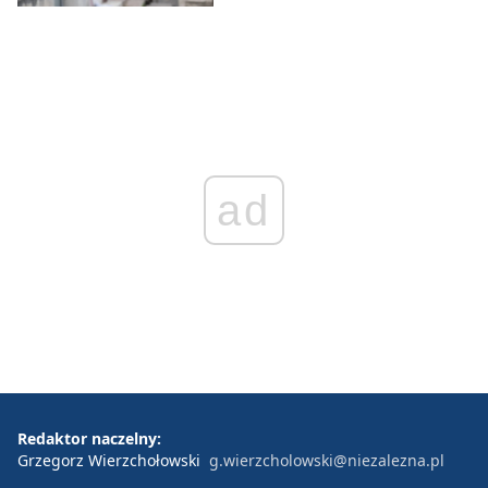
ad
Redaktor naczelny:
Grzegorz Wierzchołowski
g.wierzcholowski@niezalezna.pl