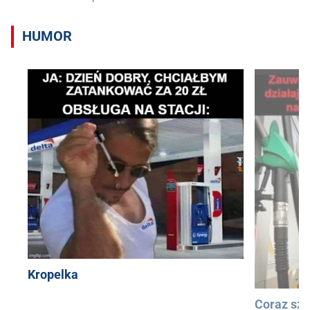
HUMOR
Kropelka
Coraz szy