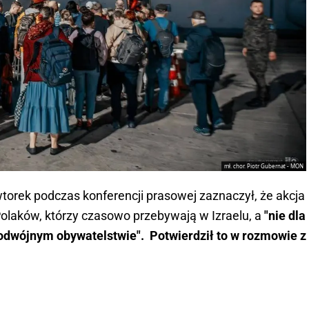
mł. chor. Piotr Gubernat - MON
torek podczas konferencji prasowej zaznaczył, że akcja
olaków, którzy czasowo przebywają w Izraelu, a
"nie dla
podwójnym obywatelstwie". Potwierdził to w rozmowie z