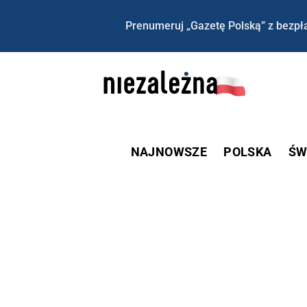
Prenumeruj „Gazetę Polską” z bezpła
NAJNOWSZE
POLSKA
ŚW