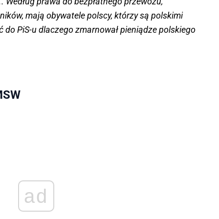
ą….. Według prawa do bezpłatnego przewozu,
tników, mają obywatele polscy, którzy są polskimi
ć do PiS-u dlaczego zmarnował pieniądze polskiego
 MSW
ad