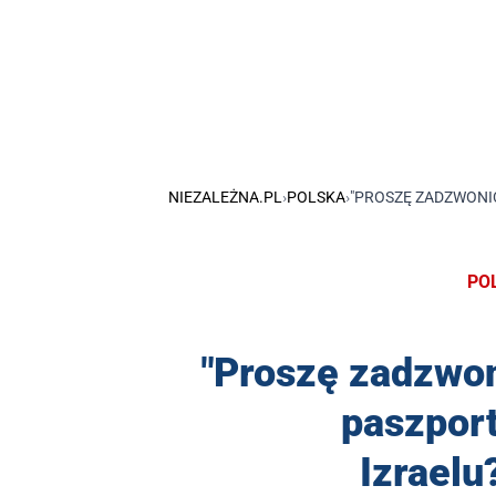
NIEZALEŻNA.PL
›
POLSKA
›
"PROSZĘ ZADZWONIĆ 
PO
"Proszę zadzwon
paszport
Izraelu