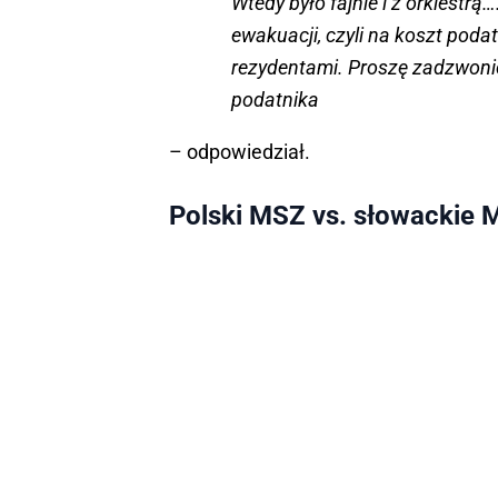
Wtedy było fajnie i z orkiestr
ewakuacji, czyli na koszt poda
rezydentami. Proszę zadzwoni
podatnika
– odpowiedział.
Polski MSZ vs. słowackie