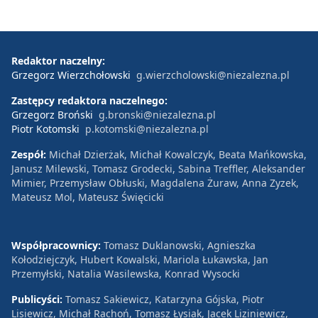
Redaktor naczelny:
Grzegorz Wierzchołowski
g.wierzcholowski@niezalezna.pl
Zastępcy redaktora naczelnego:
Grzegorz Broński
g.bronski@niezalezna.pl
Piotr Kotomski
p.kotomski@niezalezna.pl
Zespół:
Michał Dzierżak, Michał Kowalczyk, Beata Mańkowska,
Janusz Milewski, Tomasz Grodecki, Sabina Treffler, Aleksander
Mimier, Przemysław Obłuski, Magdalena Żuraw, Anna Zyzek,
Mateusz Mol, Mateusz Święcicki
Współpracownicy:
Tomasz Duklanowski, Agnieszka
Kołodziejczyk, Hubert Kowalski, Mariola Łukawska, Jan
Przemyłski, Natalia Wasilewska, Konrad Wysocki
Publicyści:
Tomasz Sakiewicz, Katarzyna Gójska, Piotr
Lisiewicz, Michał Rachoń, Tomasz Łysiak, Jacek Liziniewicz,