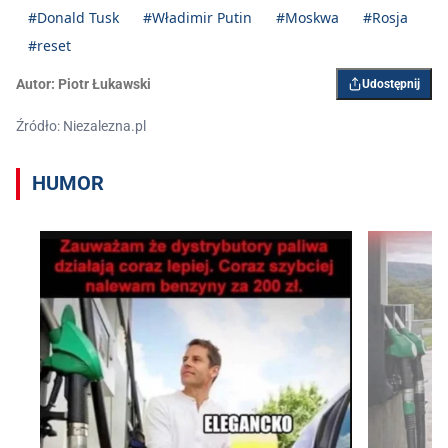
#Donald Tusk
#Władimir Putin
#Moskwa
#Rosja
#reset
Autor:
Piotr Łukawski
Udostępnij
Źródło: Niezalezna.pl
HUMOR