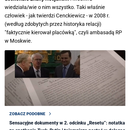
wiedziała/wie o nim wszystko. Taki właśnie
człowiek - jak twierdzi Cenckiewicz - w 2008 r.
— Grzegorz Rzeczkowski 🇺🇦
(według zdobytych przez historyka relacji)
(@RzeczkowskiG)
June 19, 2023
"faktycznie kierował placówką", czyli ambasadą RP
w Moskwie.
ZOBACZ PODOBNE
Sensacyjne dokumenty w 2. odcinku „Resetu”: notatka