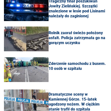
Tragiczny finał poszukiwań
Jowity Zielińskiej. Szczątki
znalezione w lesie pod Lisinami
należały do zaginionej
Rolnik zaorał świeżo położony
asfalt. Policja zatrzymała go na
gorącym uczynku
Zderzenie samochodu z busem.
10 osób w szpitalu
Dramatyczne sceny w
Kamiennej Górze. 15-latek
ugodzony nożem. W ciężkim
stanie trafił do szpitala