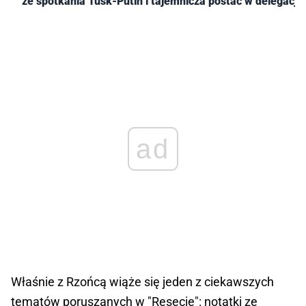
ze spotkania Tusk-Putin i tajemnicza postać w delegacji
ad
Właśnie z Rzońcą wiąże się jeden z ciekawszych
tematów poruszanych w "Resecie": notatki ze