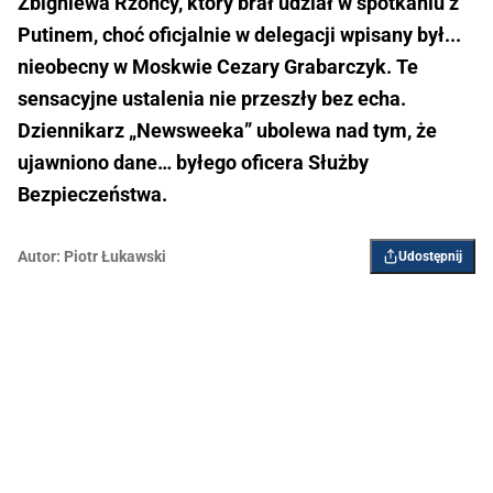
Zbigniewa Rzońcy, który brał udział w spotkaniu z
Putinem, choć oficjalnie w delegacji wpisany był...
nieobecny w Moskwie Cezary Grabarczyk. Te
sensacyjne ustalenia nie przeszły bez echa.
Dziennikarz „Newsweeka” ubolewa nad tym, że
ujawniono dane… byłego oficera Służby
Bezpieczeństwa.
Autor:
Piotr Łukawski
Udostępnij