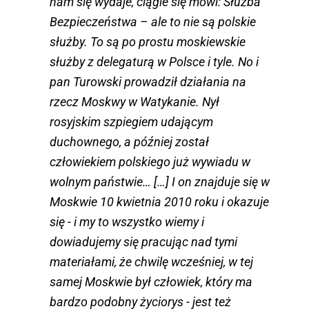
nam się wydaje, ciągle się mówi: Służba
Bezpieczeństwa – ale to nie są polskie
służby. To są po prostu moskiewskie
służby z delegaturą w Polsce i tyle. No i
pan Turowski prowadził działania na
rzecz Moskwy w Watykanie. Nył
rosyjskim szpiegiem udającym
duchownego, a później został
człowiekiem polskiego już wywiadu w
wolnym państwie… […] I on znajduje się w
Moskwie 10 kwietnia 2010 roku i okazuje
się - i my to wszystko wiemy i
dowiadujemy się pracując nad tymi
materiałami, że chwilę wcześniej, w tej
samej Moskwie był człowiek, który ma
bardzo podobny życiorys - jest też