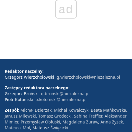
ad
Redaktor naczelny:
Grzegorz Wierzchołowski
g.wierzcholowski@niezalezna.pl
Zastępcy redaktora naczelnego:
Grzegorz Broński
g.bronski@niezalezna.pl
Piotr Kotomski
p.kotomski@niezalezna.pl
Zespół:
Michał Dzierżak, Michał Kowalczyk, Beata Mańkowska,
Janusz Milewski, Tomasz Grodecki, Sabina Treffler, Aleksander
Mimier, Przemysław Obłuski, Magdalena Żuraw, Anna Zyzek,
Mateusz Mol, Mateusz Święcicki