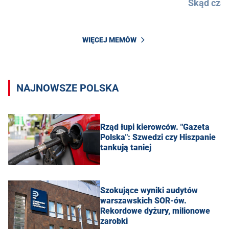
Skąd cza
WIĘCEJ MEMÓW
NAJNOWSZE POLSKA
Rząd łupi kierowców. "Gazeta
Polska": Szwedzi czy Hiszpanie
tankują taniej
Szokujące wyniki audytów
warszawskich SOR-ów.
Rekordowe dyżury, milionowe
zarobki