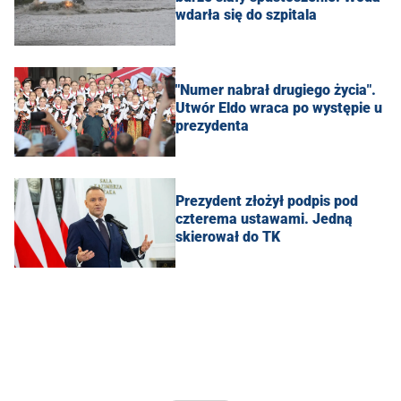
wdarła się do szpitala
"Numer nabrał drugiego życia".
Utwór Eldo wraca po występie u
prezydenta
Prezydent złożył podpis pod
czterema ustawami. Jedną
skierował do TK