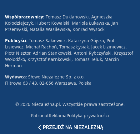
Współpracownicy:
Tomasz Duklanowski, Agnieszka
Kołodziejczyk, Hubert Kowalski, Mariola Łukawska, Jan
Przemyłski, Natalia Wasilewska, Konrad Wysocki
Publicyści:
Tomasz Sakiewicz, Katarzyna Gójska, Piotr
Lisiewicz, Michał Rachoń, Tomasz Łysiak, Jacek Liziniewicz,
Piotr Nisztor, Adrian Stankowski, Antoni Rybczyński, Krzysztof
Wołodźko, Krzysztof Karnkowski, Tomasz Teluk, Marcin
Herman
Wydawca:
Słowo Niezależne Sp. z o.o.
Filtrowa 63 / 43, 02-056 Warszawa, Polska
© 2026 Niezależna.pl. Wszystkie prawa zastrzeżone.
Patronat
Reklama
Polityka prywatności
PRZEJDŹ NA NIEZALEŻNĄ