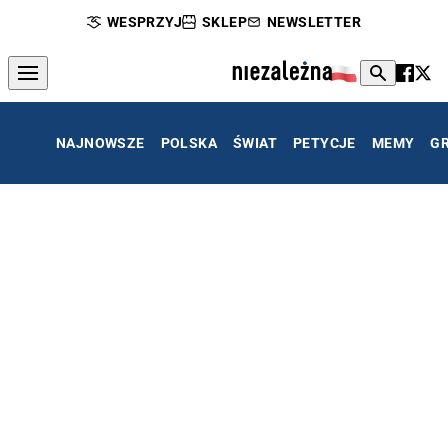
WESPRZYJ
SKLEP
NEWSLETTER
NAJNOWSZE
POLSKA
ŚWIAT
PETYCJE
MEMY
G