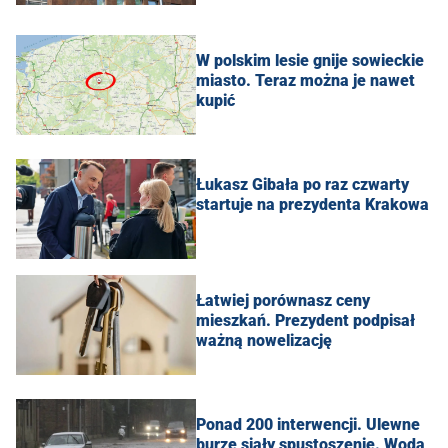
W polskim lesie gnije sowieckie
miasto. Teraz można je nawet
kupić
Łukasz Gibała po raz czwarty
startuje na prezydenta Krakowa
Łatwiej porównasz ceny
mieszkań. Prezydent podpisał
ważną nowelizację
Ponad 200 interwencji. Ulewne
burze siały spustoszenie. Woda