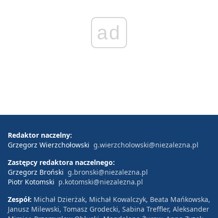
ad
Redaktor naczelny:
Grzegorz Wierzchołowski
g.wierzcholowski@niezalezna.pl
Zastępcy redaktora naczelnego:
Grzegorz Broński
g.bronski@niezalezna.pl
Piotr Kotomski
p.kotomski@niezalezna.pl
Zespół:
Michał Dzierżak, Michał Kowalczyk, Beata Mańkowska,
Janusz Milewski, Tomasz Grodecki, Sabina Treffler, Aleksander