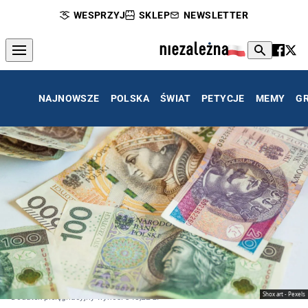
WESPRZYJ
SKLEP
NEWSLETTER
NAJNOWSZE
POLSKA
ŚWIAT
PETYCJE
MEMY
G
Shox art - Pexels
Dodatek pielęgnacyjny wynosi 348,22 zł