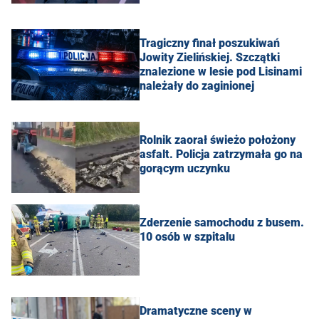
Tragiczny finał poszukiwań
Jowity Zielińskiej. Szczątki
znalezione w lesie pod Lisinami
należały do zaginionej
Rolnik zaorał świeżo położony
asfalt. Policja zatrzymała go na
gorącym uczynku
Zderzenie samochodu z busem.
10 osób w szpitalu
Dramatyczne sceny w