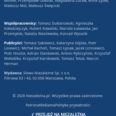
Mimier, Przemysław Obłuski, Magdalena Żuraw, Anna Zyzek,
Mateusz Mol, Mateusz Święcicki
Współpracownicy:
Tomasz Duklanowski, Agnieszka
Kołodziejczyk, Hubert Kowalski, Mariola Łukawska, Jan
Przemyłski, Natalia Wasilewska, Konrad Wysocki
Publicyści:
Tomasz Sakiewicz, Katarzyna Gójska, Piotr
Lisiewicz, Michał Rachoń, Tomasz Łysiak, Jacek Liziniewicz,
Piotr Nisztor, Adrian Stankowski, Antoni Rybczyński, Krzysztof
Wołodźko, Krzysztof Karnkowski, Tomasz Teluk, Marcin
Herman
Wydawca:
Słowo Niezależne Sp. z o.o.
Filtrowa 63 / 43, 02-056 Warszawa, Polska
© 2026 Niezależna.pl. Wszystkie prawa zastrzeżone.
Patronat
Reklama
Polityka prywatności
PRZEJDŹ NA NIEZALEŻNĄ