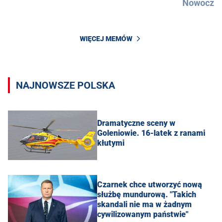
Nowocześ
WIĘCEJ MEMÓW
NAJNOWSZE POLSKA
Dramatyczne sceny w
Goleniowie. 16-latek z ranami
kłutymi
Czarnek chce utworzyć nową
służbę mundurową. "Takich
skandali nie ma w żadnym
cywilizowanym państwie"