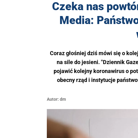
Czeka nas powtó
Media: Państwo
Coraz głośniej dziś mówi się o kol
na sile do jesieni. "Dziennik Ga
pojawić kolejny koronawirus o p
obecny rząd i instytucje państ
Autor:
dm