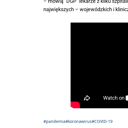
– mówią "DGP" lekarze z kilku szpital
największych – wojewódzkich i klinic
#pandemia
#koronawirus
#COVID-19