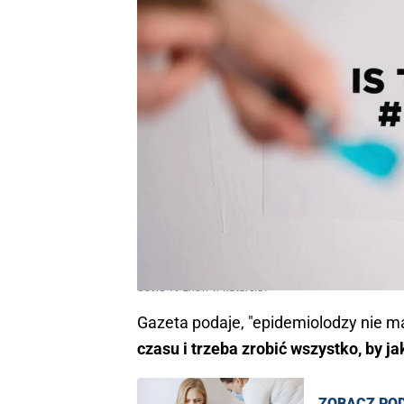
Covid-19 znów w natarciu?
Gazeta podaje, "epidemiolodzy nie m
czasu i trzeba zrobić wszystko, by j
ZOBACZ PO