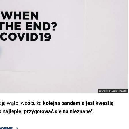
cottonbro studio - Pexels
ają wątpliwości, że
kolejna pandemia jest kwestią
ak najlepiej przygotować się na nieznane"
.
DOBNE