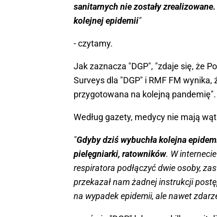
sanitarnych nie zostały zrealizowane.
kolejnej epidemii
"
- czytamy.
Jak zaznacza "DGP", "zdaje się, że P
Surveys dla "DGP" i RMF FM wynika, ż
przygotowana na kolejną pandemię".
Według gazety, medycy nie mają wąt
"
Gdyby dziś wybuchła kolejna epidemi
pielęgniarki, ratowników
. W interneci
respiratora podłączyć dwie osoby, zasta
przekazał nam żadnej instrukcji postęp
na wypadek epidemii, ale nawet zdar