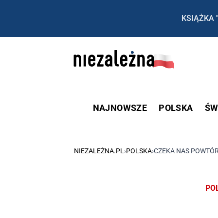
KSIĄŻKA 
NAJNOWSZE
POLSKA
ŚW
NIEZALEŻNA.PL
›
POLSKA
›
CZEKA NAS POWTÓR
PO