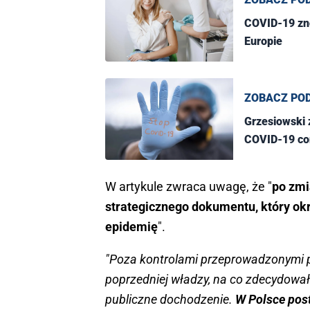
COVID-19 zn
Europie
ZOBACZ PO
Grzesiowski
COVID-19 cor
W artykule zwraca uwagę, że "
po zmi
strategicznego dokumentu, który ok
epidemię
".
"Poza kontrolami przeprowadzonymi 
poprzedniej władzy, na co zdecydowała
publiczne dochodzenie.
W Polsce post