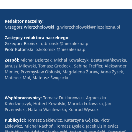
Redaktor naczelny:
Grzegorz Wierzchołowski
g.wierzcholowski@niezalezna.pl
Zastępcy redaktora naczelnego:
Grzegorz Broński
g.bronski@niezalezna.pl
Piotr Kotomski
p.kotomski@niezalezna.pl
Zespół:
Michał Dzierżak, Michał Kowalczyk, Beata Mańkowska,
Janusz Milewski, Tomasz Grodecki, Sabina Treffler, Aleksander
Mimier, Przemysław Obłuski, Magdalena Żuraw, Anna Zyzek,
Mateusz Mol, Mateusz Święcicki
Współpracownicy:
Tomasz Duklanowski, Agnieszka
Kołodziejczyk, Hubert Kowalski, Mariola Łukawska, Jan
Przemyłski, Natalia Wasilewska, Konrad Wysocki
Publicyści:
Tomasz Sakiewicz, Katarzyna Gójska, Piotr
Lisiewicz, Michał Rachoń, Tomasz Łysiak, Jacek Liziniewicz,
Piotr Nisztor, Adrian Stankowski, Antoni Rybczyński, Krzysztof