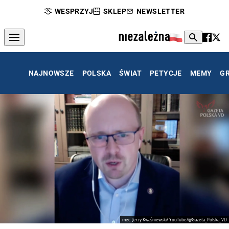
WESPRZYJ
SKLEP
NEWSLETTER
NAJNOWSZE
POLSKA
ŚWIAT
PETYCJE
MEMY
G
mec. Jerzy Kwaśniewski/ YouTube/@Gazeta_Polska_VD