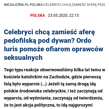
NIEZALEŻNA.PL
›
POLSKA
›
CELEBRYCI CHCĄ ZAMIEŚĆ AFERĘ PEDO
POLSKA
23.05.2020, 22:15
Celebryci chcą zamieść aferę
pedofilską pod dywan? Ordo
Iuris pomoże ofiarom oprawców
seksualnych
Tego typu reakcje obserwowaliśmy kilka lat temu w
kościele katolickim na Zachodzie, gdzie pierwszą
falą było wyparcie (…) Jeżeli tą samą drogą idą
polskie środowiska celebryckie, i też zaczynają od
wyparcia, od wyśmiania, zaczynają od twierdzenia,
że to jest akcja polityczna, to idą najgorszymi