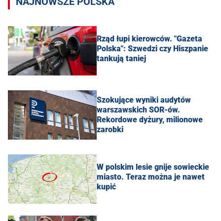
NAJNOWSZE POLSKA
Rząd łupi kierowców. "Gazeta
Polska": Szwedzi czy Hiszpanie
tankują taniej
Szokujące wyniki audytów
warszawskich SOR-ów.
Rekordowe dyżury, milionowe
zarobki
W polskim lesie gnije sowieckie
miasto. Teraz można je nawet
kupić