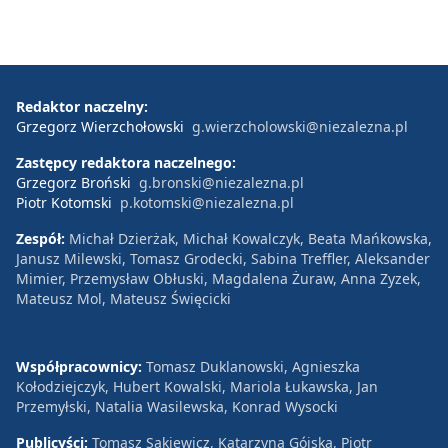
Redaktor naczelny:
Grzegorz Wierzchołowski
g.wierzcholowski@niezalezna.pl
Zastępcy redaktora naczelnego:
Grzegorz Broński
g.bronski@niezalezna.pl
Piotr Kotomski
p.kotomski@niezalezna.pl
Zespół:
Michał Dzierżak, Michał Kowalczyk, Beata Mańkowska,
Janusz Milewski, Tomasz Grodecki, Sabina Treffler, Aleksander
Mimier, Przemysław Obłuski, Magdalena Żuraw, Anna Zyzek,
Mateusz Mol, Mateusz Święcicki
Współpracownicy:
Tomasz Duklanowski, Agnieszka
Kołodziejczyk, Hubert Kowalski, Mariola Łukawska, Jan
Przemyłski, Natalia Wasilewska, Konrad Wysocki
Publicyści:
Tomasz Sakiewicz, Katarzyna Gójska, Piotr