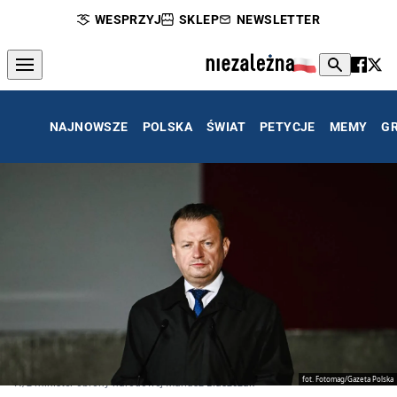
WESPRZYJ
SKLEP
NEWSLETTER
NAJNOWSZE
POLSKA
ŚWIAT
PETYCJE
MEMY
G
fot. Fotomag/Gazeta Polska
N/z minister obrony narodowej Mariusz Blaszczak