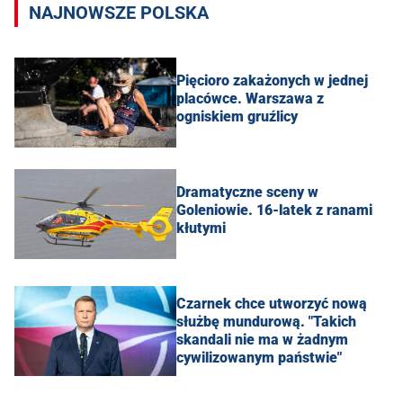
NAJNOWSZE POLSKA
Pięcioro zakażonych w jednej
placówce. Warszawa z
ogniskiem gruźlicy
Dramatyczne sceny w
Goleniowie. 16-latek z ranami
kłutymi
Czarnek chce utworzyć nową
służbę mundurową. "Takich
skandali nie ma w żadnym
cywilizowanym państwie"