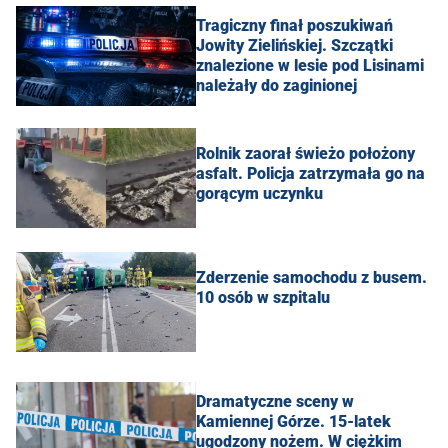
Tragiczny finał poszukiwań
Jowity Zielińskiej. Szczątki
znalezione w lesie pod Lisinami
należały do zaginionej
Rolnik zaorał świeżo położony
asfalt. Policja zatrzymała go na
gorącym uczynku
Zderzenie samochodu z busem.
10 osób w szpitalu
Dramatyczne sceny w
Kamiennej Górze. 15-latek
ugodzony nożem. W ciężkim