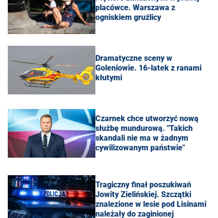
placówce. Warszawa z
ogniskiem gruźlicy
Dramatyczne sceny w
Goleniowie. 16-latek z ranami
kłutymi
Czarnek chce utworzyć nową
służbę mundurową. "Takich
skandali nie ma w żadnym
cywilizowanym państwie"
Tragiczny finał poszukiwań
Jowity Zielińskiej. Szczątki
znalezione w lesie pod Lisinami
należały do zaginionej