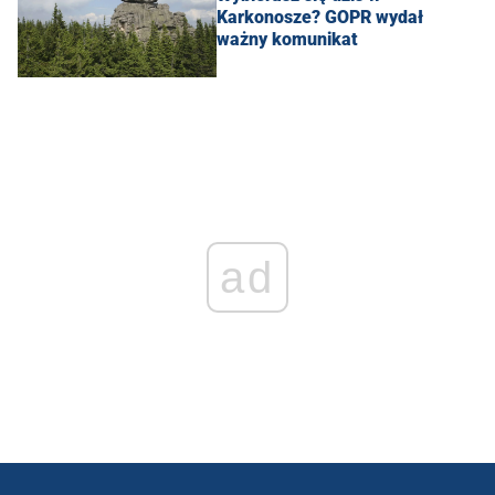
Karkonosze? GOPR wydał
ważny komunikat
ad