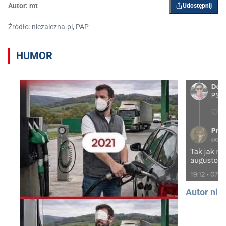
Autor:
mt
Udostępnij
Źródło: niezalezna.pl, PAP
HUMOR
Autor nie