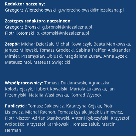
Redaktor naczelny:
Grzegorz Wierzchołowski
g.wierzcholowski@niezalezna.pl
Zastępcy redaktora naczelnego:
Grzegorz Broński
g.bronski@niezalezna.pl
Piotr Kotomski
p.kotomski@niezalezna.pl
Zespół:
Michał Dzierżak, Michał Kowalczyk, Beata Mańkowska,
Janusz Milewski, Tomasz Grodecki, Sabina Treffler, Aleksander
Mimier, Przemysław Obłuski, Magdalena Żuraw, Anna Zyzek,
Mateusz Mol, Mateusz Święcicki
Współpracownicy:
Tomasz Duklanowski, Agnieszka
Kołodziejczyk, Hubert Kowalski, Mariola Łukawska, Jan
Przemyłski, Natalia Wasilewska, Konrad Wysocki
Publicyści:
Tomasz Sakiewicz, Katarzyna Gójska, Piotr
Lisiewicz, Michał Rachoń, Tomasz Łysiak, Jacek Liziniewicz,
Piotr Nisztor, Adrian Stankowski, Antoni Rybczyński, Krzysztof
Wołodźko, Krzysztof Karnkowski, Tomasz Teluk, Marcin
Herman