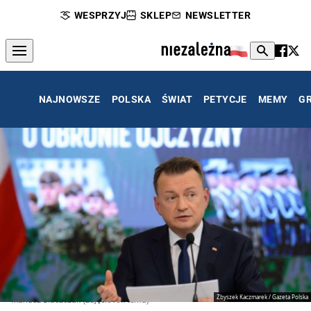
WESPRZYJ
SKLEP
NEWSLETTER
NAJNOWSZE
POLSKA
ŚWIAT
PETYCJE
MEMY
G
Zbyszek Kaczmarek / Gazeta Polska
Mariusz Błaszczak (zdjęcie rok temu)