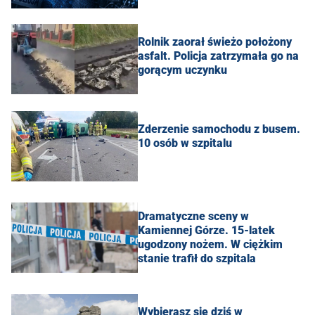
Rolnik zaorał świeżo położony
asfalt. Policja zatrzymała go na
gorącym uczynku
Zderzenie samochodu z busem.
10 osób w szpitalu
Dramatyczne sceny w
Kamiennej Górze. 15-latek
ugodzony nożem. W ciężkim
stanie trafił do szpitala
Wybierasz się dziś w