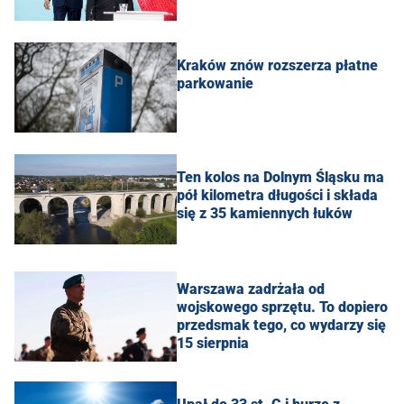
Kraków znów rozszerza płatne
parkowanie
Ten kolos na Dolnym Śląsku ma
pół kilometra długości i składa
się z 35 kamiennych łuków
Warszawa zadrżała od
wojskowego sprzętu. To dopiero
przedsmak tego, co wydarzy się
15 sierpnia