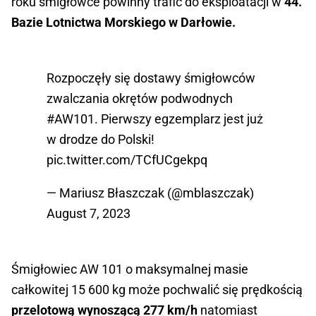
roku śmigłowce powinny trafić do eksploatacji w
44.
Bazie Lotnictwa Morskiego w Darłowie.
Rozpoczęły się dostawy śmigłowców
zwalczania okrętów podwodnych
#AW101
. Pierwszy egzemplarz jest już
w drodze do Polski!
pic.twitter.com/TCfUCgekpq
— Mariusz Błaszczak (@mblaszczak)
August 7, 2023
Śmigłowiec AW 101 o maksymalnej masie
całkowitej 15 600 kg może pochwalić się prędkością
przelotową wynoszącą 277 km/h
natomiast