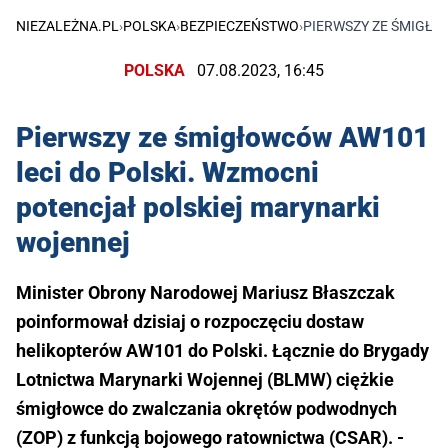
NIEZALEŻNA.PL
›
POLSKA
›
BEZPIECZEŃSTWO
›
PIERWSZY ZE ŚMIGŁO
POLSKA
07.08.2023, 16:45
Pierwszy ze śmigłowców AW101
leci do Polski. Wzmocni
potencjał polskiej marynarki
wojennej
Minister Obrony Narodowej Mariusz Błaszczak
poinformował dzisiaj o rozpoczęciu dostaw
helikopterów AW101 do Polski. Łącznie do Brygady
Lotnictwa Marynarki Wojennej (BLMW) ciężkie
śmigłowce do zwalczania okrętów podwodnych
(ZOP) z funkcją bojowego ratownictwa (CSAR). -