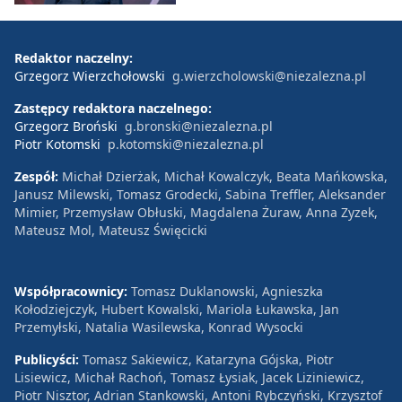
Redaktor naczelny:
Grzegorz Wierzchołowski
g.wierzcholowski@niezalezna.pl
Zastępcy redaktora naczelnego:
Grzegorz Broński
g.bronski@niezalezna.pl
Piotr Kotomski
p.kotomski@niezalezna.pl
Zespół:
Michał Dzierżak, Michał Kowalczyk, Beata Mańkowska,
Janusz Milewski, Tomasz Grodecki, Sabina Treffler, Aleksander
Mimier, Przemysław Obłuski, Magdalena Żuraw, Anna Zyzek,
Mateusz Mol, Mateusz Święcicki
Współpracownicy:
Tomasz Duklanowski, Agnieszka
Kołodziejczyk, Hubert Kowalski, Mariola Łukawska, Jan
Przemyłski, Natalia Wasilewska, Konrad Wysocki
Publicyści:
Tomasz Sakiewicz, Katarzyna Gójska, Piotr
Lisiewicz, Michał Rachoń, Tomasz Łysiak, Jacek Liziniewicz,
Piotr Nisztor, Adrian Stankowski, Antoni Rybczyński, Krzysztof