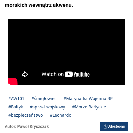
morskich wewnątrz akwenu.
#AW101
#śmigłowiec
#Marynarka Wojenna RP
#Bałtyk
#sprzęt wojskowy
#Morze Bałtyckie
#bezpieczeństwo
#Leonardo
Autor:
Paweł Kryszczak
Udostępnij