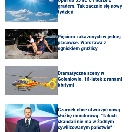
Upał do 33 st. C i burze z
gradem. Tak zacznie się nowy
tydzień
Pięcioro zakażonych w jednej
placówce. Warszawa z
ogniskiem gruźlicy
Dramatyczne sceny w
Goleniowie. 16-latek z ranami
kłutymi
Czarnek chce utworzyć nową
służbę mundurową. "Takich
skandali nie ma w żadnym
cywilizowanym państwie"