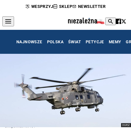
WESPRZYJ
SKLEP
NEWSLETTER
NAJNOWSZE
POLSKA
ŚWIAT
PETYCJE
MEMY
G
DGRSZ
Śmigłowiec AW101