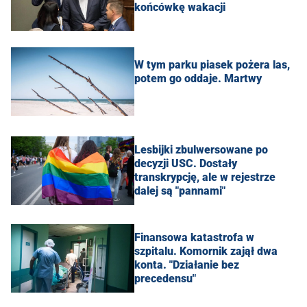
końcówkę wakacji
W tym parku piasek pożera las,
potem go oddaje. Martwy
Lesbijki zbulwersowane po
decyzji USC. Dostały
transkrypcję, ale w rejestrze
dalej są "pannami"
Finansowa katastrofa w
szpitalu. Komornik zajął dwa
konta. "Działanie bez
precedensu"