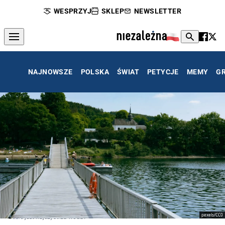
WESPRZYJ
SKLEP
NEWSLETTER
NAJNOWSZE
POLSKA
ŚWIAT
PETYCJE
MEMY
G
pexels/CC0
Gdzie jest najczystrza woda?