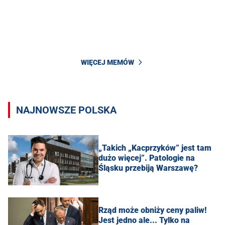
WIĘCEJ MEMÓW
NAJNOWSZE POLSKA
„Takich „Kacprzyków” jest tam
dużo więcej”. Patologie na
Śląsku przebiją Warszawę?
Rząd może obniży ceny paliw!
Jest jedno ale... Tylko na