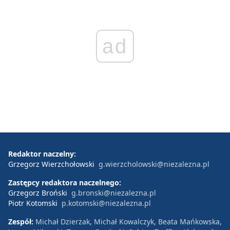
ad
Redaktor naczelny:
Grzegorz Wierzchołowski
g.wierzcholowski@niezalezna.pl
Zastępcy redaktora naczelnego:
Grzegorz Broński
g.bronski@niezalezna.pl
Piotr Kotomski
p.kotomski@niezalezna.pl
Zespół:
Michał Dzierżak, Michał Kowalczyk, Beata Mańkowska,