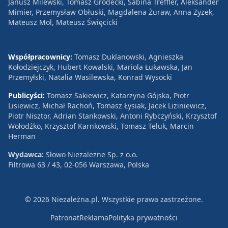
Janusz Milewski, Tomasz Grodecki, Sabina Treffler, Aleksander
Mimier, Przemysław Obłuski, Magdalena Żuraw, Anna Zyzek,
Mateusz Mol, Mateusz Święcicki
Współpracownicy:
Tomasz Duklanowski, Agnieszka
Kołodziejczyk, Hubert Kowalski, Mariola Łukawska, Jan
Przemyłski, Natalia Wasilewska, Konrad Wysocki
Publicyści:
Tomasz Sakiewicz, Katarzyna Gójska, Piotr
Lisiewicz, Michał Rachoń, Tomasz Łysiak, Jacek Liziniewicz,
Piotr Nisztor, Adrian Stankowski, Antoni Rybczyński, Krzysztof
Wołodźko, Krzysztof Karnkowski, Tomasz Teluk, Marcin
Herman
Wydawca:
Słowo Niezależne Sp. z o.o.
Filtrowa 63 / 43, 02-056 Warszawa, Polska
© 2026 Niezależna.pl. Wszystkie prawa zastrzeżone.
Patronat
Reklama
Polityka prywatności