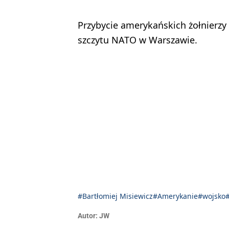
Przybycie amerykańskich żołnierzy 
szczytu NATO w Warszawie.
#Bartłomiej Misiewicz
#Amerykanie
#wojsko
Autor:
JW