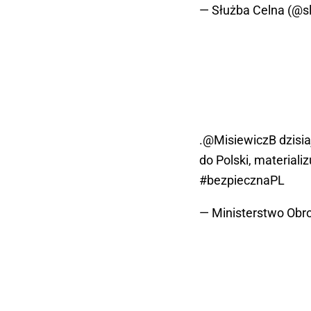
— Służba Celna (@s
.
@MisiewiczB
dzisia
do Polski, materiali
#bezpiecznaPL
— Ministerstwo O