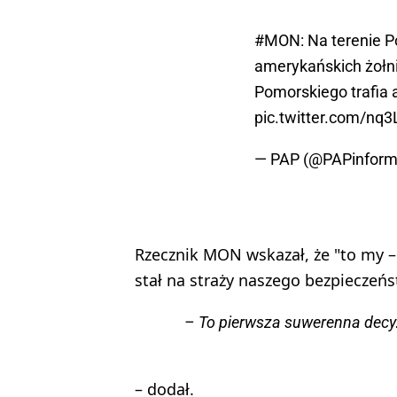
#MON
: Na terenie P
amerykańskich żołni
Pomorskiego trafia 
pic.twitter.com/nq
— PAP (@PAPinform
Rzecznik MON wskazał, że "to my –
stał na straży naszego bezpieczeńs
– To pierwsza suwerenna decyzj
– dodał.