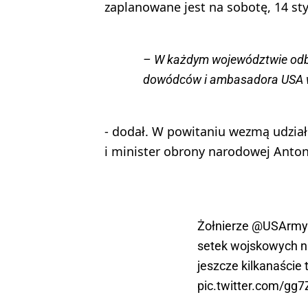
zaplanowane jest na sobotę, 14 sty
– W każdym województwie odbę
dowódców i ambasadora USA 
- dodał. W powitaniu wezmą udział 
i minister obrony narodowej Anton
Żołnierze
@USArmy
setek wojskowych n
jeszcze kilkanaście
pic.twitter.com/gg