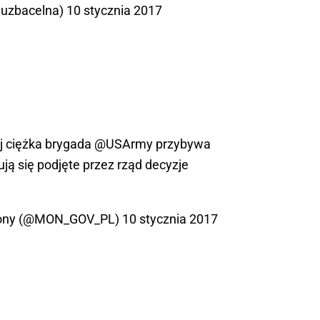
luzbacelna)
10 stycznia 2017
j ciężka brygada
@USArmy
przybywa
zują się podjęte przez rząd decyzje
brony (@MON_GOV_PL)
10 stycznia 2017