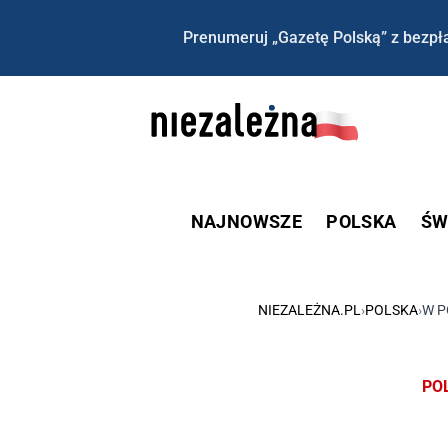
Prenumeruj „Gazetę Polską” z bezpła
NAJNOWSZE
POLSKA
ŚW
NIEZALEŻNA.PL
›
POLSKA
›
W P
PO