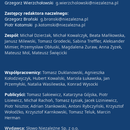
Grzegorz Wierzchołowski
g.wierzcholowski@niezalezna.pl
Zastępcy redaktora naczelnego:
Grzegorz Broński
g.bronski@niezalezna.pl
Piotr Kotomski
p.kotomski@niezalezna.pl
Zespół:
Michał Dzierżak, Michał Kowalczyk, Beata Mańkowska,
Janusz Milewski, Tomasz Grodecki, Sabina Treffler, Aleksander
Mimier, Przemysław Obłuski, Magdalena Żuraw, Anna Zyzek,
Mateusz Mol, Mateusz Święcicki
Współpracownicy:
Tomasz Duklanowski, Agnieszka
Kołodziejczyk, Hubert Kowalski, Mariola Łukawska, Jan
Przemyłski, Natalia Wasilewska, Konrad Wysocki
Publicyści:
Tomasz Sakiewicz, Katarzyna Gójska, Piotr
Lisiewicz, Michał Rachoń, Tomasz Łysiak, Jacek Liziniewicz,
Piotr Nisztor, Adrian Stankowski, Antoni Rybczyński, Krzysztof
Wołodźko, Krzysztof Karnkowski, Tomasz Teluk, Marcin
Herman
Wydawca:
Słowo Niezależne Sp. z o.o.