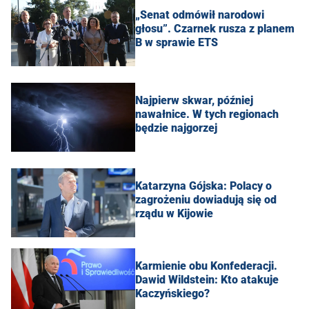
„Senat odmówił narodowi
głosu”. Czarnek rusza z planem
B w sprawie ETS
Najpierw skwar, później
nawałnice. W tych regionach
będzie najgorzej
Katarzyna Gójska: Polacy o
zagrożeniu dowiadują się od
rządu w Kijowie
Karmienie obu Konfederacji.
Dawid Wildstein: Kto atakuje
Kaczyńskiego?