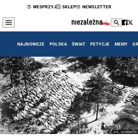
WESPRZYJ
SKLEP
NEWSLETTER
NAJNOWSZE
POLSKA
ŚWIAT
PETYCJE
MEMY
G
arch. - bundesarchiv
Groby katyńskie