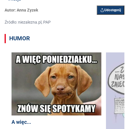
Autor:
Anna Zyzek
Udostępnij
Źródło: niezalezna.pl, PAP
HUMOR
A więc...