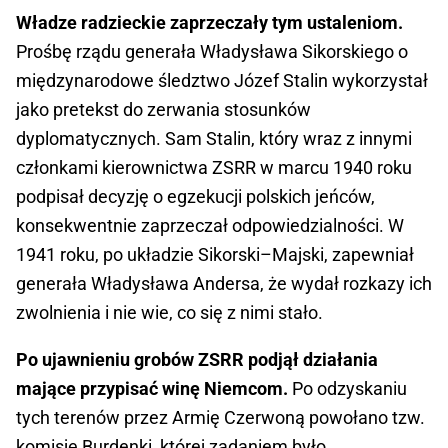
Władze radzieckie zaprzeczały tym ustaleniom.
Prośbę rządu generała Władysława Sikorskiego o
międzynarodowe śledztwo Józef Stalin wykorzystał
jako pretekst do zerwania stosunków
dyplomatycznych. Sam Stalin, który wraz z innymi
członkami kierownictwa ZSRR w marcu 1940 roku
podpisał decyzję o egzekucji polskich jeńców,
konsekwentnie zaprzeczał odpowiedzialności. W
1941 roku, po układzie Sikorski–Majski, zapewniał
generała Władysława Andersa, że wydał rozkazy ich
zwolnienia i nie wie, co się z nimi stało.
Po ujawnieniu grobów ZSRR podjął działania
mające przypisać winę Niemcom.
Po odzyskaniu
tych terenów przez Armię Czerwoną powołano tzw.
komisję Burdenki, której zadaniem było