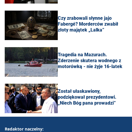
Czy zrabowali słynne jajo
Fabergé? Morderców zwabił
złoty majątek „Lalka”
Tragedia na Mazurach.
Zderzenie skutera wodnego z
motorówką - nie żyje 16-latek
Został ułaskawiony,
podziękował prezydentowi.
„Niech Bóg pana prowadzi”
Redaktor naczelny: